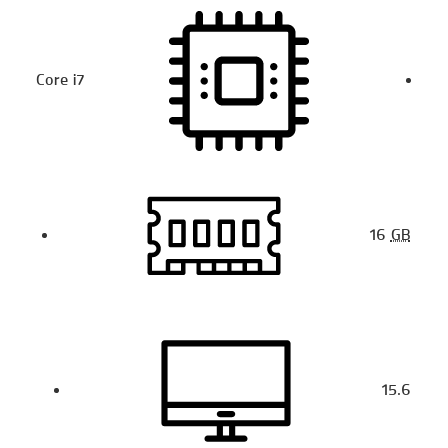
Core i7
16
GB
15.6