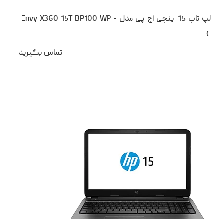
لپ تاپ 15 اینچی اچ پی مدل Envy X360 15T BP100 WP -
C
تماس بگیرید