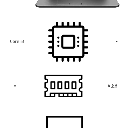
Core i3
4
GB