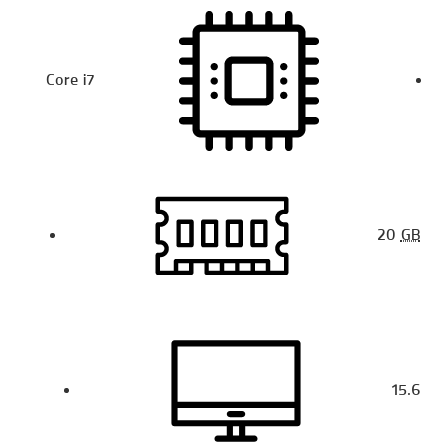
Core i7
20
GB
15.6