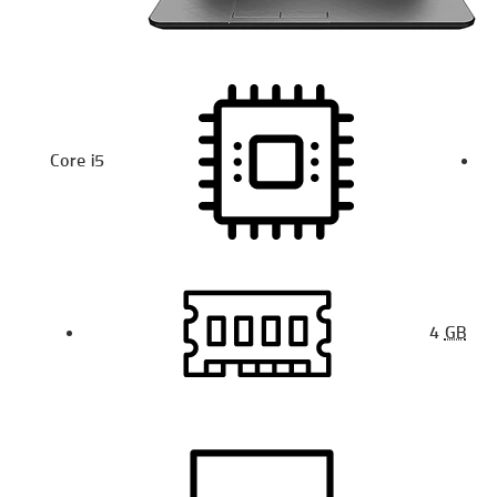
Core i5
4
GB