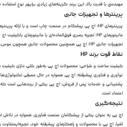
مهندسی با قدرت بالا، این برند گزینه‌های زیادی برایهر نوع استفاده دا
پرینترها و تجهیزات جانبی
پرینترهای HP: اچ پی پیشگام در صنعت چاپ است و با ارائه پرینترهای لیزری و جوهرافشان، همواره کیفیت چاپ بالا، سرعت مناسب وقابلیت‌های پیشرفته‌ای چون اتصال بی‌سیم را ارائه می‌دهد.
مانیتورهای HP: تجربه بصری فوق‌العاده‌ای با مانیتورهای باکیفیت اچ پی داشته باشید. این مانیتورها با وضوح بالا و زمان پاسخ‌دهیسریع، برای تماشای فیلم، بازی و کارهای گرافیکی ایده‌آل هستند.
تجهیزات جانبی HP: اچ پی همچنین محصولات جانبی همچون موس، کیبورد، اسپیکر، و هدست را با طراحی زیبا و عملکرد عالی ارائهمی‌دهد تا تجربه کاربری شما را بهبود بخشد.
نقاط قوت برند HP
کیفیت ساخت و طراحی: محصولات اچ پی به‌طور کلی دارای کیفیت سا
نوآوری و فناوری پیشرفته: اچ پی همواره در حال معرفی تکنولوژی‌ها
پشتیبانی و خدمات پس از فروش: اچ پی یکی از برندهایی است که پ
اعتماد است.
نتیجه‌گیری
اچ پی به عنوان یکی از پیشگامان صنعت فناوری، همواره در تلاش است
اشیا، اچ پی با محصولات و راهکارهای پیشرفته خود، تجربه‌ایمتفاوت 