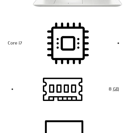
Core i7
8
GB