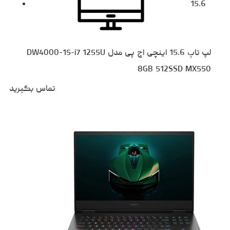
15.6
لپ تاپ 15.6 اینچی اچ‌ پی مدل DW4000-15-i7 1255U
8GB 512SSD MX550
تماس بگیرید