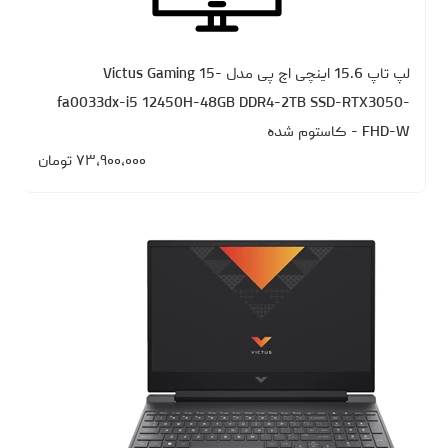
لپ تاپ 15.6 اینچی اچ‌ پی مدل Victus Gaming 15-
fa0033dx-i5 12450H-48GB DDR4-2TB SSD-RTX3050-
FHD-W - کاستوم شده
۷۳،۹۰۰،۰۰۰
تومان