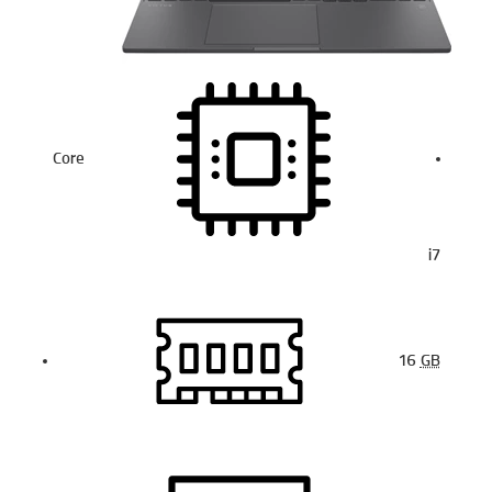
Core
i7
16
GB