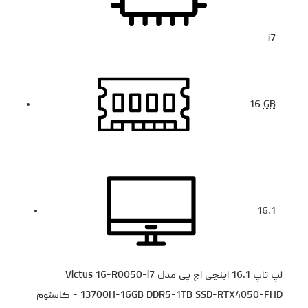
i7
16
GB
16.1
لپ تاپ 16.1 اینچی اچ‌ پی مدل Victus 16-R0050-i7
13700H-16GB DDR5-1TB SSD-RTX4050-FHD - کاستوم