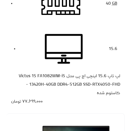
40
GB
15.6
لپ تاپ 15.6 اینچی اچ‌ پی مدل Victus 15 FA1082WM-i5
13420H-40GB DDR4-512GB SSD-RTX4050-FHD -
کاستوم شده
۷۷،۶۹۹،۰۰۰
تومان