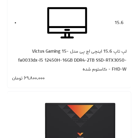
15.6
لپ تاپ 15.6 اینچی اچ‌ پی مدل Victus Gaming 15-
fa0033dx-i5 12450H-16GB DDR4-2TB SSD-RTX3050-
FHD-W - کاستوم شده
۶۹،۸۰۰،۰۰۰
تومان