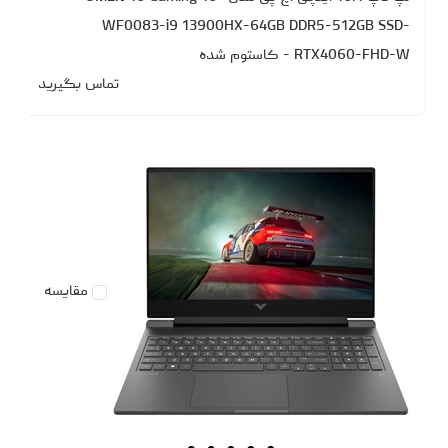
WF0083-i9 13900HX-64GB DDR5-512GB SSD-
RTX4060-FHD-W - کاستوم شده
تماس بگیرید
مقایسه