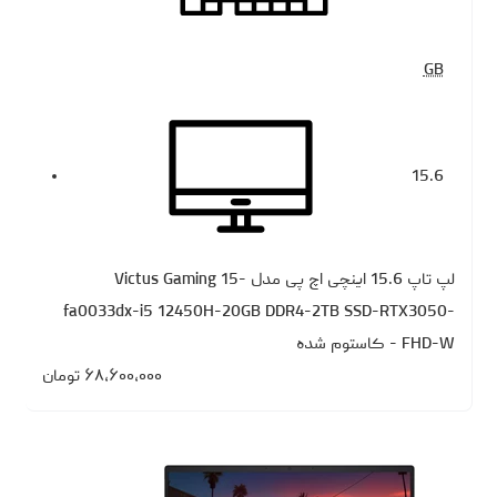
GB
15.6
لپ تاپ 15.6 اینچی اچ‌ پی مدل Victus Gaming 15-
fa0033dx-i5 12450H-20GB DDR4-2TB SSD-RTX3050-
FHD-W - کاستوم شده
۶۸،۶۰۰،۰۰۰
تومان