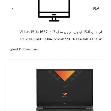
15.6
لپ تاپ 15.6 اینچی اچ‌ پی مدل Victus 15-fa1657nr-i7
13620H-16GB DDR4-512GB SSD-RTX4060-FHD-W
۳۰۲،۰۰۰،۰۰۰
تومان