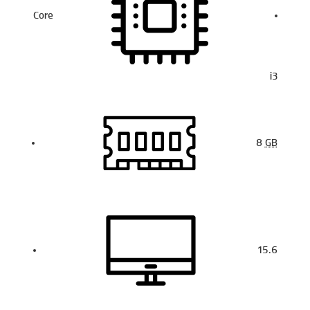
Core
i3
8
GB
15.6