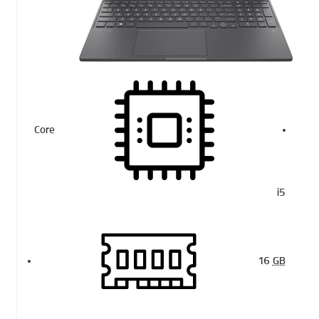
Core
i5
16
GB