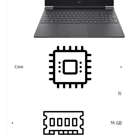
Core
i5
16
GB