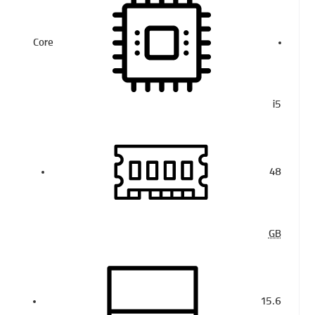
Core
i5
48
GB
15.6