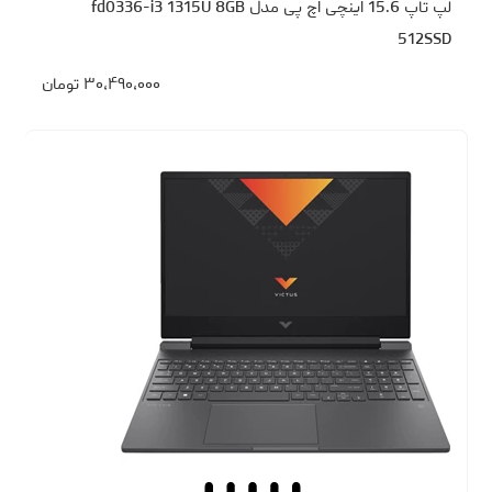
لپ تاپ 15.6 اینچی اچ‌ پی مدل fd0336-i3 1315U 8GB
512SSD
۳۰،۴۹۰،۰۰۰
تومان