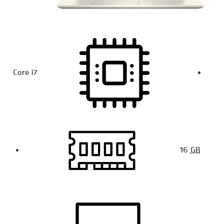
Core i7
16
GB