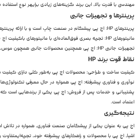
مهندسی با قدرت بالا، این برند گزینه‌های زیادی برایهر نوع استفاده دا
پرینترها و تجهیزات جانبی
پرینترهای HP: اچ پی پیشگام در صنعت چاپ است و با ارائه پرینترهای لیزری و جوهرافشان، همواره کیفیت چاپ بالا، سرعت مناسب وقابلیت‌های پیشرفته‌ای چون اتصال بی‌سیم را ارائه می‌دهد.
مانیتورهای HP: تجربه بصری فوق‌العاده‌ای با مانیتورهای باکیفیت اچ پی داشته باشید. این مانیتورها با وضوح بالا و زمان پاسخ‌دهیسریع، برای تماشای فیلم، بازی و کارهای گرافیکی ایده‌آل هستند.
تجهیزات جانبی HP: اچ پی همچنین محصولات جانبی همچون موس، کیبورد، اسپیکر، و هدست را با طراحی زیبا و عملکرد عالی ارائهمی‌دهد تا تجربه کاربری شما را بهبود بخشد.
نقاط قوت برند HP
کیفیت ساخت و طراحی: محصولات اچ پی به‌طور کلی دارای کیفیت سا
نوآوری و فناوری پیشرفته: اچ پی همواره در حال معرفی تکنولوژی‌ها
پشتیبانی و خدمات پس از فروش: اچ پی یکی از برندهایی است که پ
اعتماد است.
نتیجه‌گیری
اچ پی به عنوان یکی از پیشگامان صنعت فناوری، همواره در تلاش است
اشیا، اچ پی با محصولات و راهکارهای پیشرفته خود، تجربه‌ایمتفاوت 