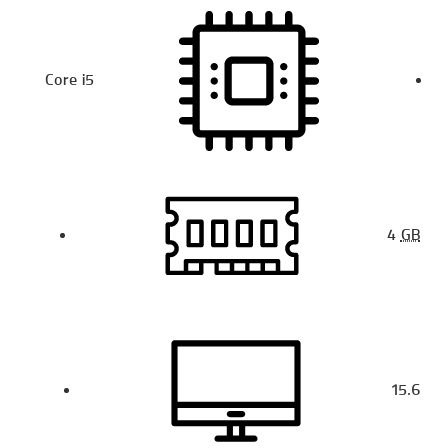
Core i5
4
GB
15.6