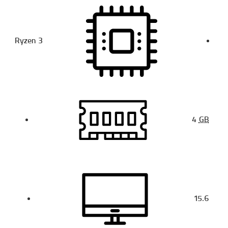
Ryzen 3
4
GB
15.6