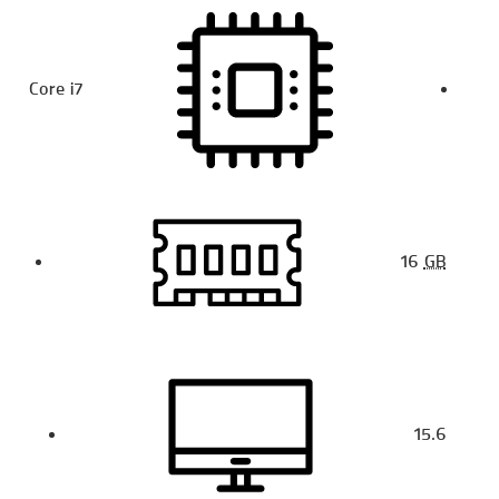
Core i7
16
GB
15.6