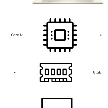
Core i7
8
GB