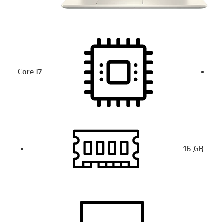
Core i7
16
GB