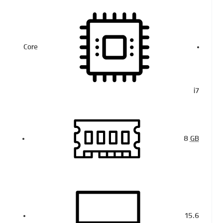
Core
i7
8
GB
15.6