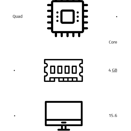
Quad
Core
4
GB
15.6