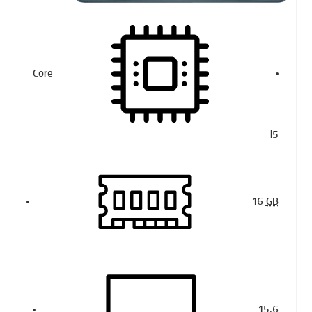
Core
i5
16
GB
15.6