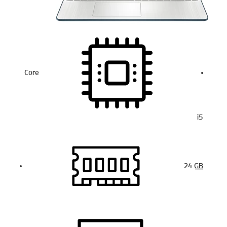
Core
i5
24
GB