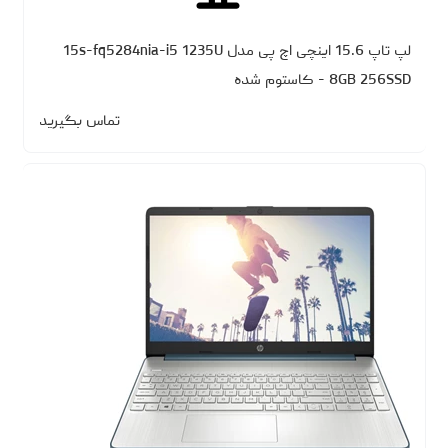
لپ تاپ 15.6 اینچی اچ‌ پی مدل 15s-fq5284nia-i5 1235U
8GB 256SSD - کاستوم شده
تماس بگیرید