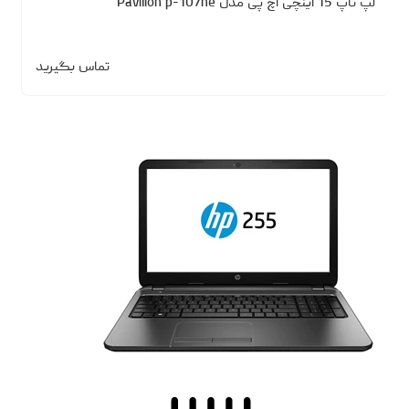
لپ تاپ 15 اینچی اچ پی مدل Pavilion p-107ne
تماس بگیرید