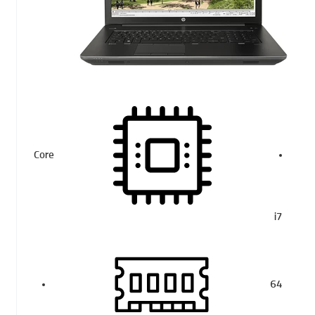
Core
i7
64