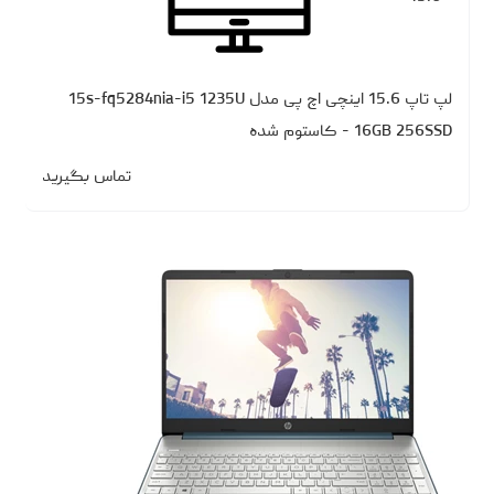
لپ تاپ 15.6 اینچی اچ‌ پی مدل 15s-fq5284nia-i5 1235U
16GB 256SSD - کاستوم شده
تماس بگیرید