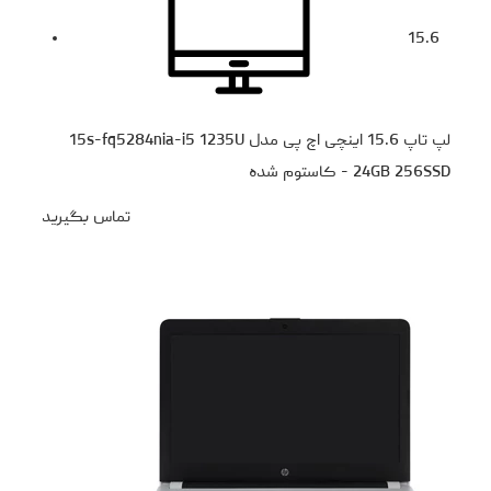
15.6
لپ تاپ 15.6 اینچی اچ‌ پی مدل 15s-fq5284nia-i5 1235U
24GB 256SSD - کاستوم شده
تماس بگیرید