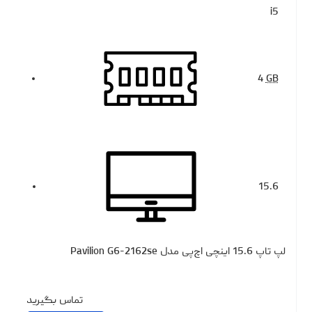
i5
4
GB
15.6
لپ تاپ 15.6 اینچی اچ‌پی مدل Pavilion G6-2162se
تماس بگیرید