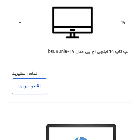
14
لپ تاپ 14 اینچی اچ پی مدل 14-bs090nia
تماس بگیرید
نقد و بررسی