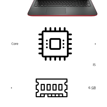
Core
i5
6
GB