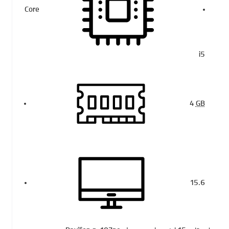
Core
i5
4
GB
15.6