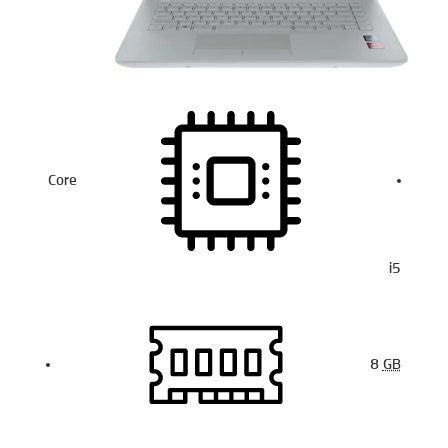
Core
i5
8
GB