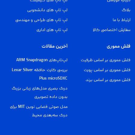
درباره فوراسل
لپ تاپ های گیمینگ
بلاگ
لپ تاپ های دانشجویی
ارتباط با ما
لپ تاپ های طراحی و مهندسی
سفارش اختصاصی کالا
لپ تاپ های اداری
فلش مموری
آخرین مقالات
فلش مموری بر اساس ظرفیت
لپ‌تاپ‌های ARM Snapdragon
فلش مموری بر اساس پورت
بررسی کارت حافظه Lexar Silver
Plus microSDXC
فلش مموری بر اساس برند
درک بصری مدل‌های زبانی بزرگ
بدون داده تصویری
مدل صوتی فضایی نوین MIT برای
درک سه‌بعدی محیط