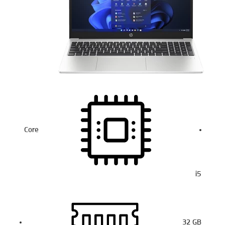
Core
i5
32
GB