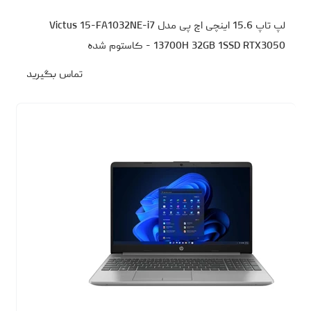
لپ تاپ 15.6 اینچی اچ‌ پی مدل Victus 15-FA1032NE-i7
13700H 32GB 1SSD RTX3050 - کاستوم شده
تماس بگیرید