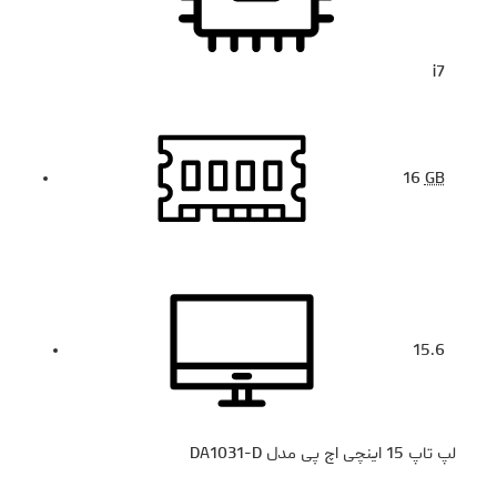
i7
16
GB
15.6
لپ تاپ 15 اینچی اچ پی مدل DA1031-D