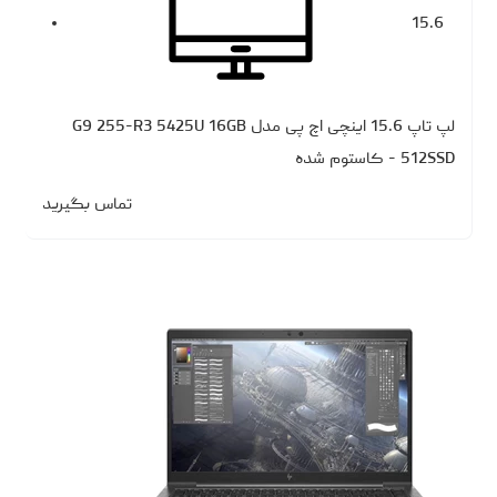
15.6
لپ تاپ 15.6 اینچی اچ پی مدل G9 255-R3 5425U 16GB
512SSD - کاستوم شده
تماس بگیرید