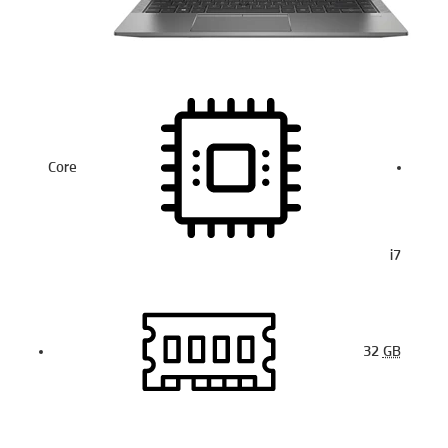
Core
i7
32
GB