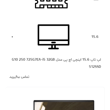
15.6
لپ تاپ 15.6 اینچی اچ‌ پی مدل G10 250 725G7EA-i5 32GB
512SSD
تماس بگیرید