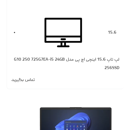
15.6
لپ تاپ 15.6 اینچی اچ‌ پی مدل G10 250 725G7EA-i5 24GB
256SSD
تماس بگیرید