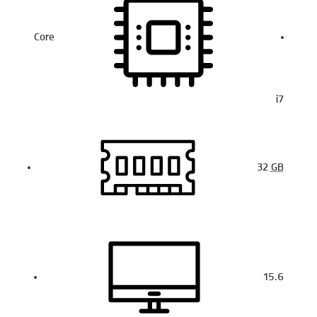
Core
i7
32
GB
15.6