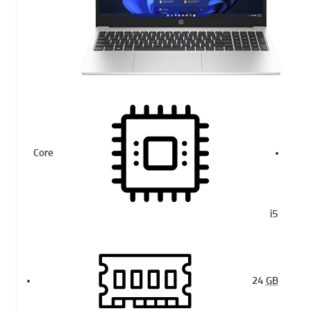
Core
i5
24
GB