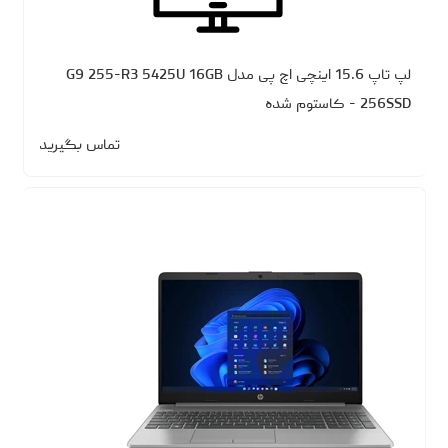
لپ تاپ 15.6 اینچی اچ پی مدل G9 255-R3 5425U 16GB
256SSD - کاستوم شده
تماس بگیرید