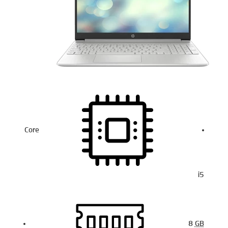
Core
i5
8
GB