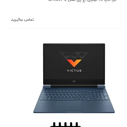
لپ تاپ 15 اینچی اچ پی مدل DA1031-E
تماس بگیرید