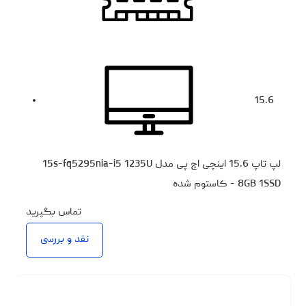
15.6
لپ تاپ 15.6 اینچی اچ‌ پی مدل 15s-fq5295nia-i5 1235U
8GB 1SSD - کاستوم شده
تماس بگیرید
نقد و بررسی