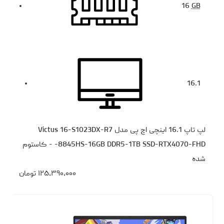
16
GB
16.1
لپ تاپ 16.1 اینچی اچ‌ پی مدل Victus 16-S1023DX-R7
8845HS-16GB DDR5-1TB SSD-RTX4070-FHD- - کاستوم
شده
۱۲۵،۳۹۰،۰۰۰
تومان