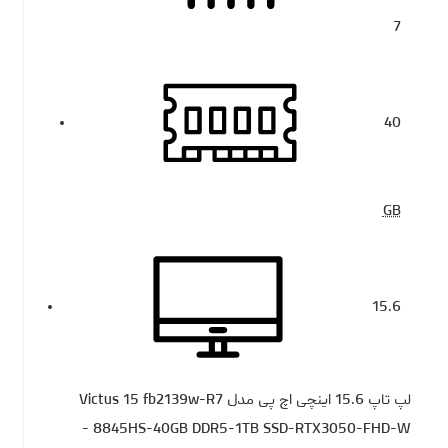
7
40
GB
15.6
لپ تاپ 15.6 اینچی اچ‌ پی مدل Victus 15 fb2139w-R7
8845HS-40GB DDR5-1TB SSD-RTX3050-FHD-W -