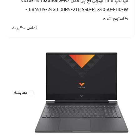
لپ تاپ 15.6 اینچی اچ‌ پی مدل Victus 15 fb2686nw-R7
8845HS-24GB DDR5-2TB SSD-RTX4050-FHD-W -
کاستوم شده
تماس بگیرید
مقایسه