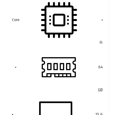
Core
i5
64
GB
15.6