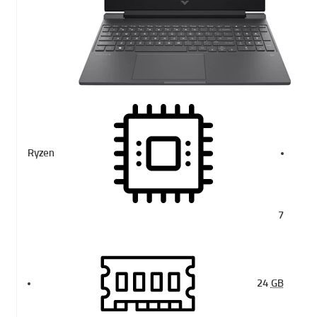
Ryzen
7
24
GB