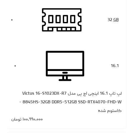
32
GB
16.1
لپ تاپ 16.1 اینچی اچ‌ پی مدل Victus 16-S1023DX-R7
8845HS-32GB DDR5-512GB SSD-RTX4070-FHD-W -
کاستوم شده
۱۰۰،۹۹۰،۰۰۰
تومان