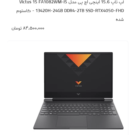
لپ تاپ 15.6 اینچی اچ‌ پی مدل Victus 15 FA1082WM-i5
13420H-24GB DDR4-2TB SSD-RTX4050-FHD - کاستوم
شده
۸۴،۵۰۰،۰۰۰
تومان