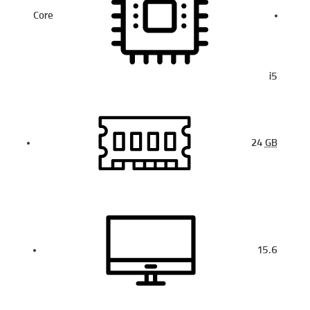
Core
i5
24
GB
15.6