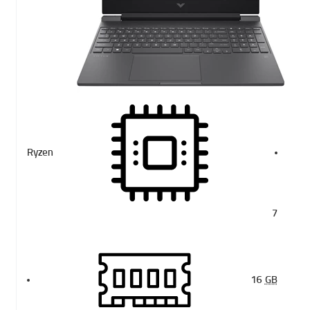
Ryzen
7
16
GB