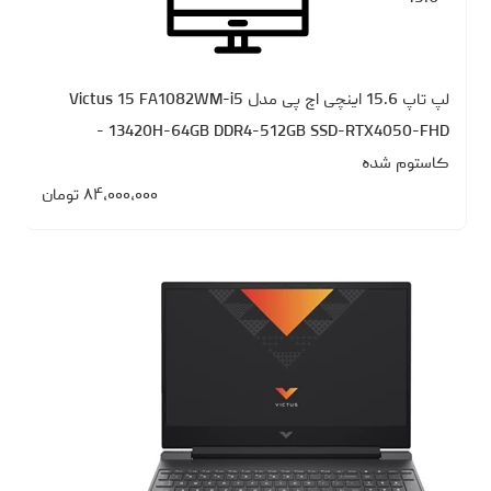
لپ تاپ 15.6 اینچی اچ‌ پی مدل Victus 15 FA1082WM-i5
13420H-64GB DDR4-512GB SSD-RTX4050-FHD -
کاستوم شده
۸۴،۰۰۰،۰۰۰
تومان