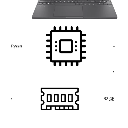
Ryzen
7
32
GB