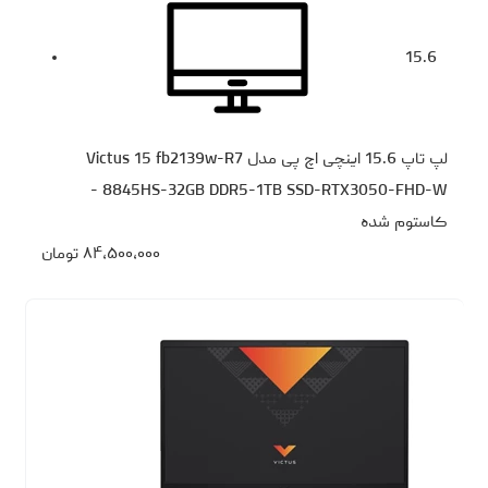
15.6
لپ تاپ 15.6 اینچی اچ‌ پی مدل Victus 15 fb2139w-R7
8845HS-32GB DDR5-1TB SSD-RTX3050-FHD-W -
کاستوم شده
۸۴،۵۰۰،۰۰۰
تومان