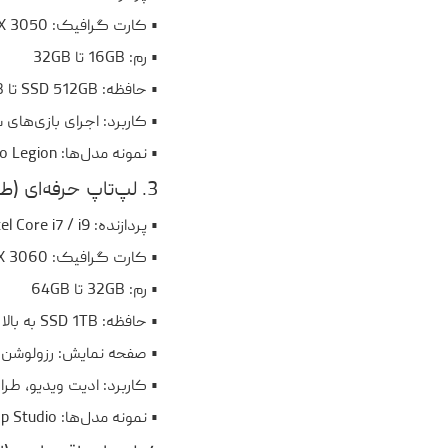
• رم: 16GB تا 32GB
• حافظه: SSD 512GB تا 1TB (گاهی + HDD)
• کاربرد: اجرای بازی‌های
• نمونه مدل‌ها: ASUS ROG، MSI، Acer Predator، Lenovo Legion
3. لپ‌تاپ حرفه‌ای (طراحی و ویرایش)
• پردازنده: Intel Core i7 / i9 یا AMD Ryzen 7 / 9
• کارت گرافیک: NVIDIA RTX 3060 به بالا / AMD Radeon Pro
• رم: 32GB تا 64GB
• حافظه: SSD 1TB به بالا
• صفحه نمایش: رزولوشن 4K، رنگ‌بندی دقیق (100% sRGB)
• کاربرد: ادیت ویدیو، طر
• نمونه مدل‌ها: MacBook Pro، Dell XPS، Microsoft Surface Laptop Studio
4. لپ‌تاپ اقتصادی (ارزان‌قیمت)