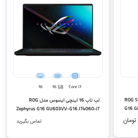
16
16
GB
Core i7
نچی ایسوس مدل ROG Strix
لپ تاپ 16 اینچی ایسوس مدل ROG
G16 G
Zephyrus G16 GU603VV-G16.I74060-i7
13620H-16GB DDR4-1TB SSD-
تومان
تماس بگیرید
RTX4060-FHD-W - کاستوم شده