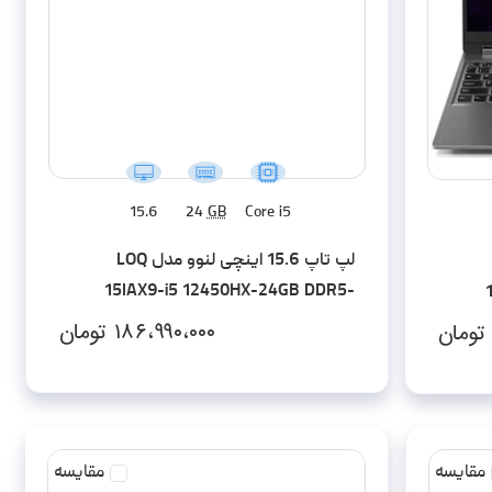
15.6
24
GB
Core i5
لپ تاپ 15.6 اینچی لنوو مدل LOQ
15IAX9-i5 12450HX-24GB DDR5-
512SSD-RTX4050-FHD
۱۸۶،۹۹۰،۰۰۰
تومان
تومان
مقایسه
مقایسه