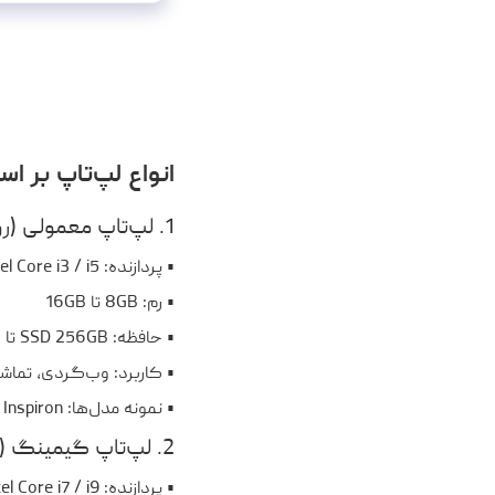
انواع لپ‌تاپ بر ا
1. لپ‌تاپ معمولی (روزمره و اداری)
• پردازنده: Intel Core i3 / i5 یا AMD Ryzen 3 / 5
• رم: 8GB تا 16GB
• حافظه: SSD 256GB تا 512GB
• کاربرد: وب‌گردی، تماشا
• نمونه مدل‌ها: HP Pavilion، Lenovo IdeaPad، Dell Inspiron
2. لپ‌تاپ گیمینگ (مخصوص بازی)
• پردازنده: Intel Core i7 / i9 یا AMD Ryzen 7 / 9
• کارت گرافیک: NVIDIA RTX 3050 به بالا / AMD Radeon RX 6000