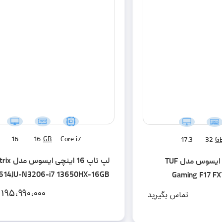
16
16
GB
Core i7
17.3
32
G
لپ تاپ 16 ای
لپ تاپ 17.3 اینچی ایسوس مدل TUF
614JU-N3206-i7 13650HX-16GB
Gaming F17 F
DDR5-1TB SSD-RTX4050-FHD
12500H-32G
۱۹۵،۹۹۰،۰۰۰
تماس بگیرید