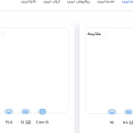
مقایسه
15.6
12
GB
Core i5
16
64
G
لپ تاپ 15.6 اینچی لنوو مدل LOQ
لپ تاپ 16 اینچی ایسوس مدل ROG Strix