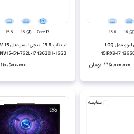
15.6
16
GB
Core i7
15.6
16
G
لپ تاپ 15.6 اینچی لنوو مدل LOQ
لپ تاپ 15.6 اینچی
NV15-51-762L-i7 13620H-16GB
15IRX9-i7 136
DDR5-512GB SSD-RTX4060-FHD
۲۱۵،۰۰۰،۰۰۰
تومان
۱۱۰،۵۰۰،۰۰۰
مقایسه