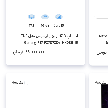
17.3
16
GB
Core i5
لپ تاپ 17.3 اینچی ایسوس مدل TUF
 ایسر مدل Nitro V 15
Gaming F17 FX707ZC4-HX036-i5
A
12500H 16GB 512SSD RTX3050 FHD
۶۸،۰۰۰،۰۰۰
تومان
تومان
مقایسه
مقایسه