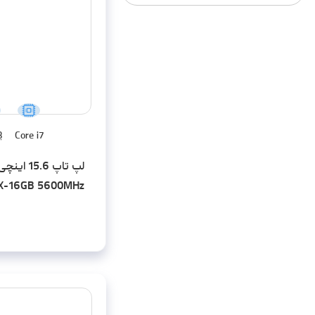
B
Core i7
HX-16GB 5600MHz
SD-RTX4060-FHD