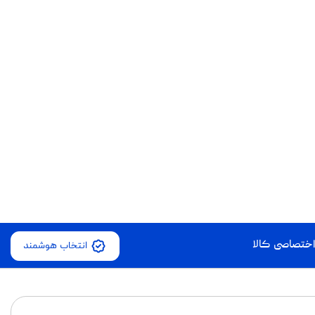
ورود | ثبت نام
ختصاصی کالا
انتخاب هوشمند
شده است. با تنوع زیاد در برندها، سخت‌افزار و قیمت، انتخاب لپ‌تاپ مناسب
۱۸۳۸
کالا