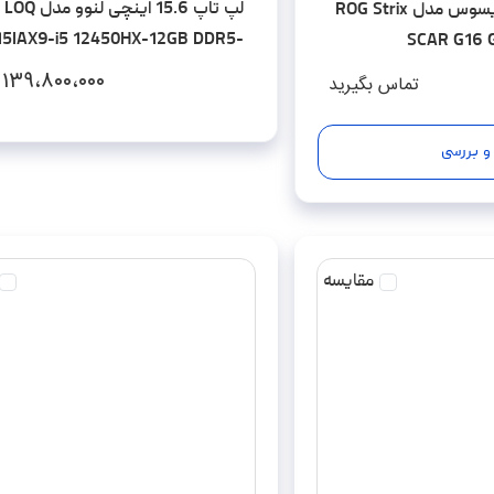
15IAX9-i5 12450HX-12GB DDR5-
SCAR G16 
512GB SSD-RTX2050-FHD
14900HX-64GB DD
۱۳۹،۸۰۰،۰۰۰
تماس بگیرید
SSD-RTX4080-QHD 240Hz - کاستوم
و بررسی
مقایسه