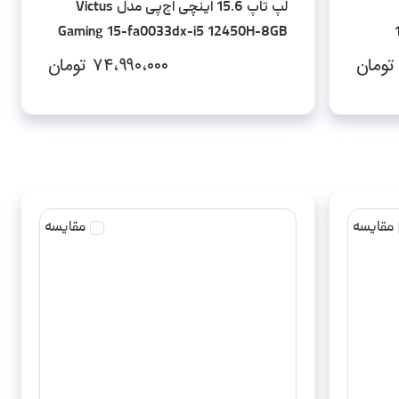
Gaming 15-fa0033dx-i5 12450H-8GB
DDR4-512GB SSD-RTX3050-FHD
تومان
۷۴،۹۹۰،۰۰۰
تومان
مقایسه
مقایسه