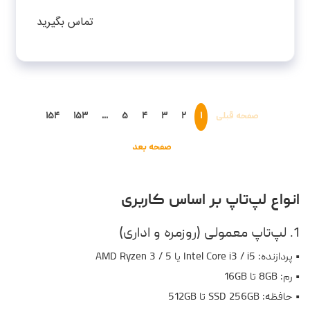
1TB SSD-RTX4060-FHD-W - کاستوم شده
تماس بگیرید
صفحه قبلی
۱
۲
۳
۴
۵
...
۱۵۳
۱۵۴
صفحه بعد
انواع لپ‌تاپ بر اساس کاربری
1. لپ‌تاپ معمولی (روزمره و اداری)
• پردازنده: Intel Core i3 / i5 یا AMD Ryzen 3 / 5
• رم: 8GB تا 16GB
• حافظه: SSD 256GB تا 512GB