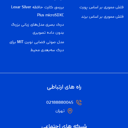
فلش مموری بر اساس پورت
بررسی کارت حافظه Lexar Silver
Plus microSDXC
فلش مموری بر اساس برند
درک بصری مدل‌های زبانی بزرگ
بدون داده تصویری
مدل صوتی فضایی نوین MIT برای
درک سه‌بعدی محیط
راه های ارتباطی
02188880045
تهران
شبکه های اجتماعی