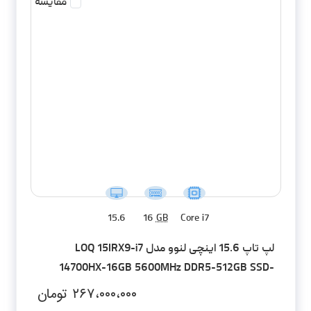
مقایسه
15.6
16
GB
Core i7
لپ تاپ 15.6 اینچی لنوو مدل LOQ 15IRX9-i7
14700HX-16GB 5600MHz DDR5-512GB SSD-
RTX4060-FHD
۲۶۷،۰۰۰،۰۰۰
تومان