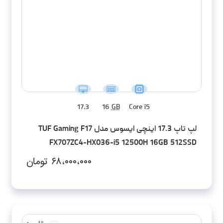
17.3
16
GB
Core i5
لپ تاپ 17.3 اینچی ایسوس مدل TUF Gaming F17
FX707ZC4-HX036-i5 12500H 16GB 512SSD
RTX3050 FHD
۶۸،۰۰۰،۰۰۰
تومان