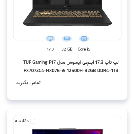
17.3
32
GB
Core i5
لپ تاپ 17.3 اینچی ایسوس مدل TUF Gaming F17
FX707ZC4-HX076-i5 12500H-32GB DDR4-1TB
SSD-RTX3050-FHD-W - کاستوم شده
تماس بگیرید
مقایسه