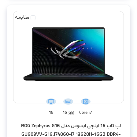
مقایسه
16
16
GB
Core i7
لپ تاپ 16 اینچی ایسوس مدل ROG Zephyrus G16
GU603VV-G16.I74060-i7 13620H-16GB DDR4-