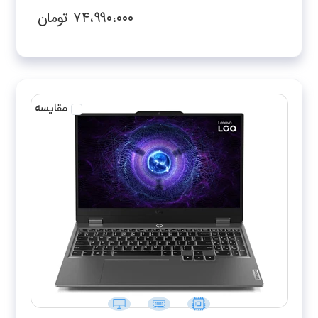
RTX3050-FHD
۷۴،۹۹۰،۰۰۰
تومان
مقایسه