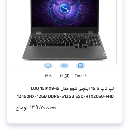
15.6
12
GB
Core i5
لپ تاپ 15.6 اینچی لنوو مدل LOQ 15IAX9-i5
12450HX-12GB DDR5-512GB SSD-RTX2050-FHD
۱۳۹،۷۰۰،۰۰۰
تومان