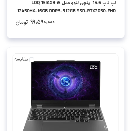
لپ تاپ 15.6 اینچی لنوو مدل LOQ 15IAX9-i5
12450HX-16GB DDR5-512GB SSD-RTX2050-FHD
۹۹،۵۹۰،۰۰۰
تومان
مقایسه