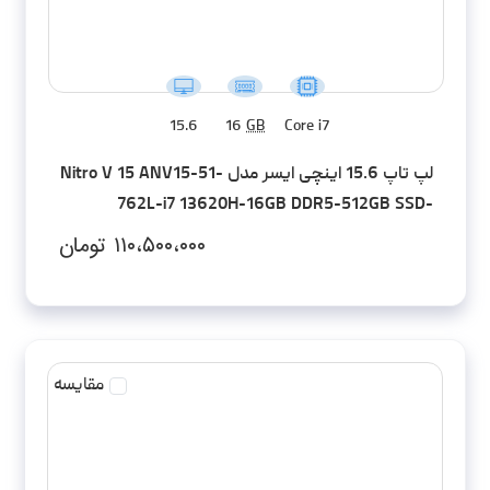
15.6
16
GB
Core i7
لپ تاپ 15.6 اینچی ایسر مدل Nitro V 15 ANV15-51-
762L-i7 13620H-16GB DDR5-512GB SSD-
RTX4060-FHD
۱۱۰،۵۰۰،۰۰۰
تومان
مقایسه