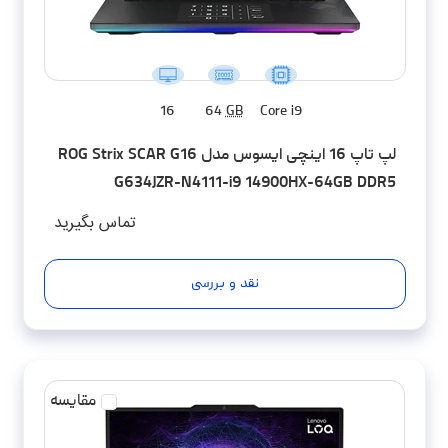
16
64
GB
Core i9
لپ تاپ 16 اینچی ایسوس مدل ROG Strix SCAR G16
G634JZR-N4111-i9 14900HX-64GB DDR5
5600MHz-2TB SSD-RTX4080-QHD 240Hz -
تماس بگیرید
کاستوم شده
نقد و بررسی
مقایسه