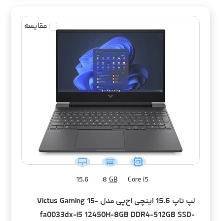
مقایسه
15.6
8
GB
Core i5
لپ تاپ 15.6 اینچی اچ‌پی مدل Victus Gaming 15-
fa0033dx-i5 12450H-8GB DDR4-512GB SSD-