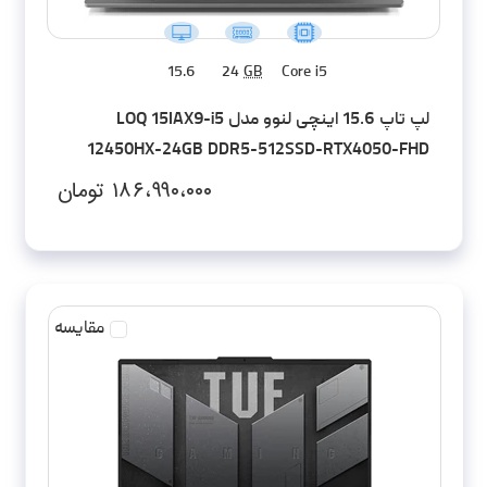
15.6
24
GB
Core i5
لپ تاپ 15.6 اینچی لنوو مدل LOQ 15IAX9-i5
12450HX-24GB DDR5-512SSD-RTX4050-FHD
۱۸۶،۹۹۰،۰۰۰
تومان
مقایسه