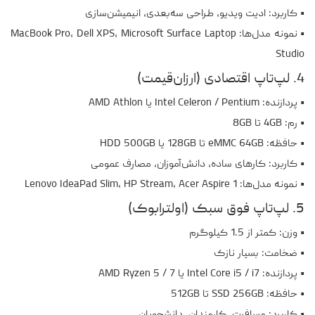
• کاربرد: ادیت ویدیو، طراحی سه‌بعدی، انیمیشن‌سازی
• نمونه مدل‌ها: MacBook Pro، Dell XPS، Microsoft Surface Laptop
Studio
4. لپ‌تاپ اقتصادی (ارزان‌قیمت)
• پردازنده: Intel Celeron / Pentium یا AMD Athlon
• رم: 4GB تا 8GB
• حافظه: eMMC 64GB تا 128GB یا HDD 500GB
• کاربرد: کارهای ساده، دانش‌آموزان، مصارف عمومی
• نمونه مدل‌ها: Lenovo IdeaPad Slim، HP Stream، Acer Aspire 1
5. لپ‌تاپ فوق سبک (اولترابوک)
• وزن: کمتر از 1.5 کیلوگرم
• ضخامت: بسیار نازک
• پردازنده: Intel Core i5 / i7 یا AMD Ryzen 5 / 7
• حافظه: SSD 256GB تا 512GB