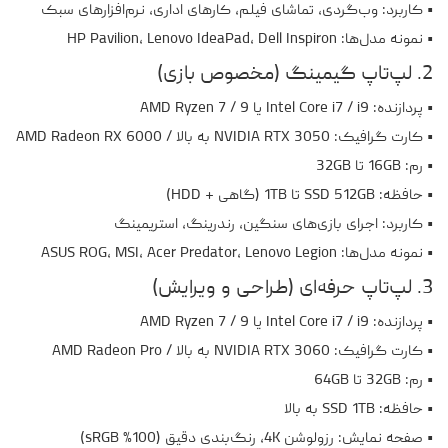
• کاربرد: وب‌گردی، تماشای فیلم، کارهای اداری، نرم‌افزارهای سبک
• نمونه مدل‌ها: HP Pavilion، Lenovo IdeaPad، Dell Inspiron
2. لپ‌تاپ گیمینگ (مخصوص بازی)
• پردازنده: Intel Core i7 / i9 یا AMD Ryzen 7 / 9
• کارت گرافیک: NVIDIA RTX 3050 به بالا / AMD Radeon RX 6000
• رم: 16GB تا 32GB
• حافظه: SSD 512GB تا 1TB (گاهی + HDD)
• کاربرد: اجرای بازی‌های سنگین، رندرینگ، استریمینگ
• نمونه مدل‌ها: ASUS ROG، MSI، Acer Predator، Lenovo Legion
3. لپ‌تاپ حرفه‌ای (طراحی و ویرایش)
• پردازنده: Intel Core i7 / i9 یا AMD Ryzen 7 / 9
• کارت گرافیک: NVIDIA RTX 3060 به بالا / AMD Radeon Pro
• رم: 32GB تا 64GB
• حافظه: SSD 1TB به بالا
• صفحه نمایش: رزولوشن 4K، رنگ‌بندی دقیق (100% sRGB)