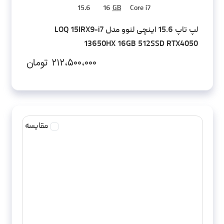
15.6
16
GB
Core i7
لپ تاپ 15.6 اینچی لنوو مدل LOQ 15IRX9-i7
13650HX 16GB 512SSD RTX4050
۲۱۲،۵۰۰،۰۰۰
تومان
مقایسه