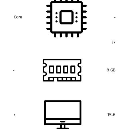
Core
i7
8
GB
15.6