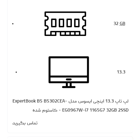
32
GB
13.3
لپ تاپ 13.3 اینچی ایسوس مدل ExpertBook B5 B5302CEA-
EG0967W-i7 1165G7 32GB 2SSD - کاستوم شده
تماس بگیرید