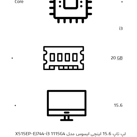
Core
i3
20
GB
15.6
لپ تاپ 15.6 اینچی ایسوس مدل X515EP-EJ744-i3 1115G4