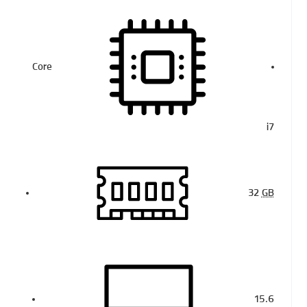
Core
i7
32
GB
15.6