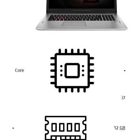
Core
i7
12
GB