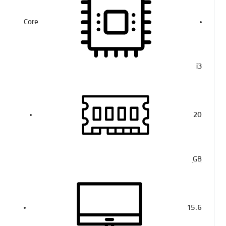
Core
i3
20
GB
15.6