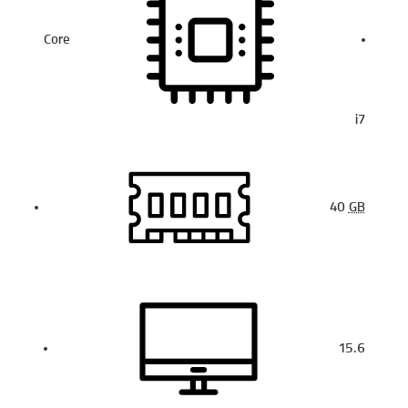
Core
i7
40
GB
15.6