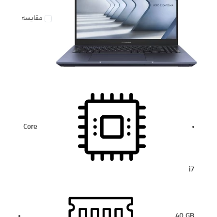
مقایسه
Core
i7
40
GB