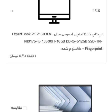
15.6
لپ تاپ 15.6 اینچی ایسوس مدل ExpertBook P1 P1503CV-
NJ0175-i5 13500H-16GB DDR5-512GB SSD-TN-
Fingerprint - کاستوم شده
۵۴،۰۰۰،۰۰۰
تومان
مقایسه