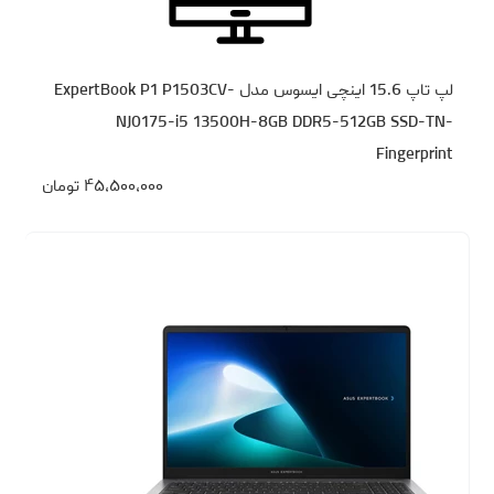
لپ تاپ 15.6 اینچی ایسوس مدل ExpertBook P1 P1503CV-
NJ0175-i5 13500H-8GB DDR5-512GB SSD-TN-
Fingerprint
۴۵،۵۰۰،۰۰۰
تومان