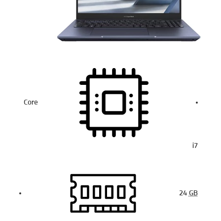
Core
i7
24
GB