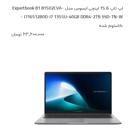
لپ تاپ 15.6 اینچی ایسوس مدل Expertbook B1 B1502CVA-
I716512B0D-i7 1355U-40GB DDR4-2TB SSD-TN-W -
کاستوم شده
۶۳،۶۰۰،۰۰۰
تومان