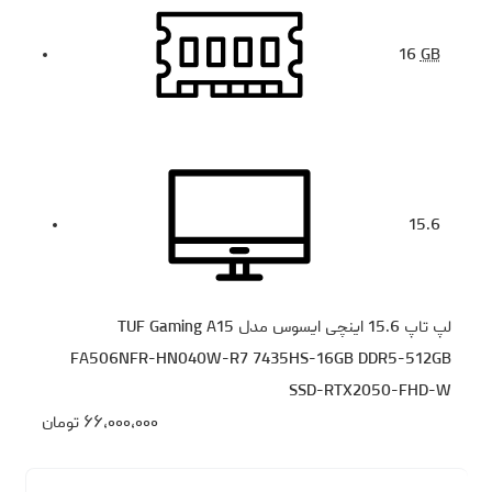
16
GB
15.6
لپ تاپ 15.6 اینچی ایسوس مدل TUF Gaming A15
FA506NFR-HN040W-R7 7435HS-16GB DDR5-512GB
SSD-RTX2050-FHD-W
۶۶،۰۰۰،۰۰۰
تومان