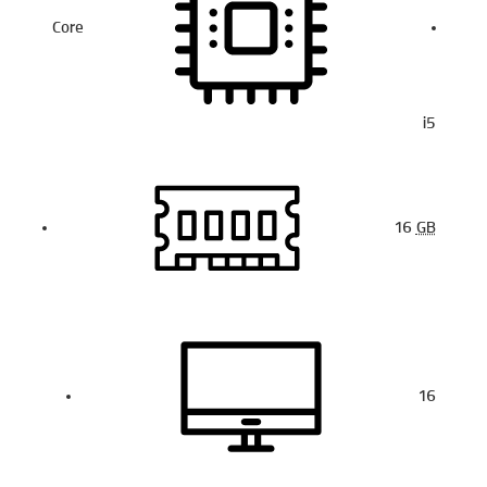
Core
i5
16
GB
16