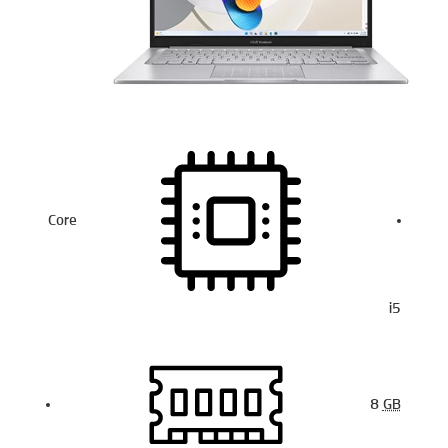
Core
i5
8
GB