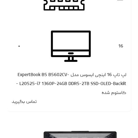
16
لپ تاپ 16 اینچی ایسوس مدل ExpertBook B5 B5602CV-
L20525-i7 1360P-24GB DDR5-2TB SSD-OLED-Backlit -
کاستوم شده
تماس بگیرید