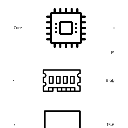
Core
i5
8
GB
15.6