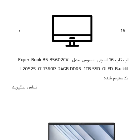
16
لپ تاپ 16 اینچی ایسوس مدل ExpertBook B5 B5602CV-
L20525-i7 1360P-24GB DDR5-1TB SSD-OLED-Backlit -
کاستوم شده
تماس بگیرید