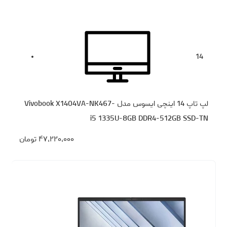
14
لپ تاپ 14 اینچی ایسوس مدل Vivobook X1404VA-NK467-
i5 1335U-8GB DDR4-512GB SSD-TN
۴۷،۲۲۰،۰۰۰
تومان