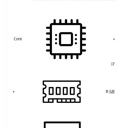
Core
i7
8
GB