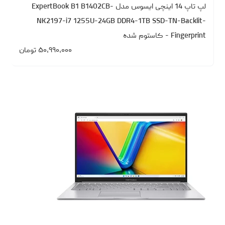
لپ تاپ 14 اینچی ایسوس مدل ExpertBook B1 B1402CB-
NK2197-i7 1255U-24GB DDR4-1TB SSD-TN-Backlit-
Fingerprint - کاستوم شده
۵۰،۹۹۰،۰۰۰
تومان