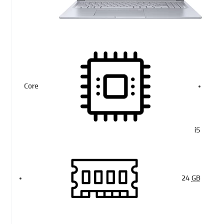
Core
i5
24
GB