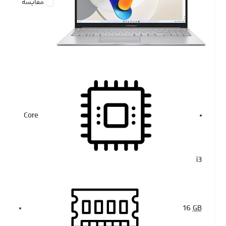
مقایسه
Core
i3
16
GB