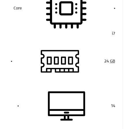
Core
i7
24
GB
14