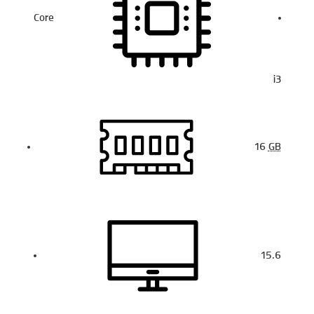
Core
i3
16
GB
15.6