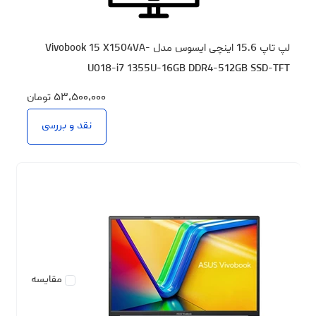
لپ تاپ 15.6 اینچی ایسوس مدل Vivobook 15 X1504VA-
U018-i7 1355U-16GB DDR4-512GB SSD-TFT
۵۳،۵۰۰،۰۰۰
تومان
نقد و بررسی
مقایسه