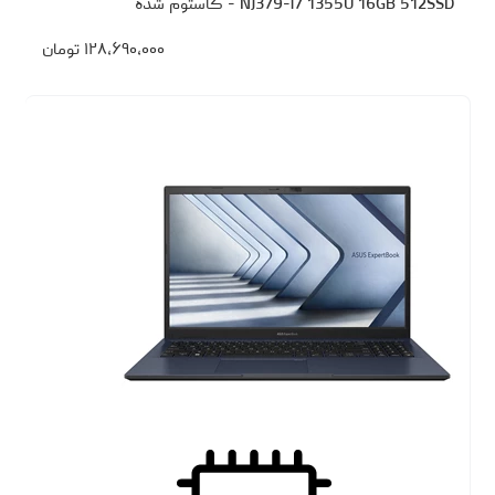
NJ379-i7 1355U 16GB 512SSD - کاستوم شده
۱۲۸،۶۹۰،۰۰۰
تومان