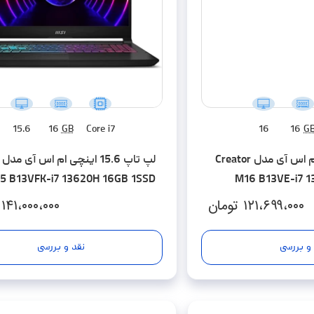
15.6
16
GB
Core i7
16
16
G
لپ تاپ 16 اینچی ام اس آی مدل Creator
15 B13VFK-i7 13620H 16GB 1SSD
M16 B13VE-i7 1
RTX4060
۱۲۱،۶۹۹،۰۰۰
تومان
۱۴۱،۰۰۰،۰۰۰
 و بررسی
نقد و بررسی