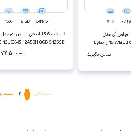
15.6
8
GB
Core i5
15.6
32
G
15 اینچی ام اس آی مدل
3 12UCX-i5 12450H 8GB 512SSD
Cyborg 15 A13UD
RTX2050 - کاستوم شده
DDR5-1TB S
۷۲،۵۰۰،۰۰۰
تماس بگیرید
صفحه قبلی
۱
۲
صفحه بع