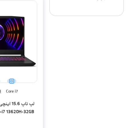
B
Core i7
لپ تاپ .6
K-i7 13620H-32GB
SD-RTX4060-FHD