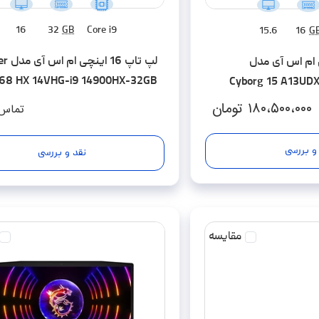
16
32
GB
Core i9
15.6
16
G
لپ تاپ 16
15 اینچی ام اس آی مدل
68 HX 14VHG-i9 14900HX-32GB
Cyborg 15 A13UD
5-2TB SSD-RTX4080-4K 120Hz
DDR5-1TB S
۱۸۰،۵۰۰،۰۰۰
تومان
تماس 
و بررسی
نقد و بررسی
مقایسه