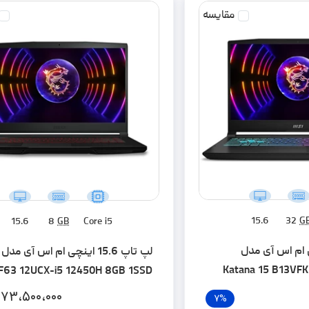
مقایسه
15.6
32
G
15.6
8
GB
Core i5
15 اینچی ام اس آی مدل
Katana 15 B13VF
F63 12UCX-i5 12450H 8GB 1SSD
DDR5-1TB S
RTX2050 W
۷۳،۵۰۰،۰۰۰
7%