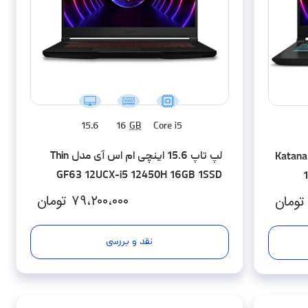
15.6
16
GB
Core i5
لپ تاپ 15.6 اینچی ام اس آی مدل Thin
لپ تاپ 15.6 اینچی ام اس آی مدل Katana
GF63 12UCX-i5 12450H 16GB 1SSD
RTX2050 W - کاستوم شده
۷۹،۲۰۰،۰۰۰
تومان
تومان
نقد و بررسی