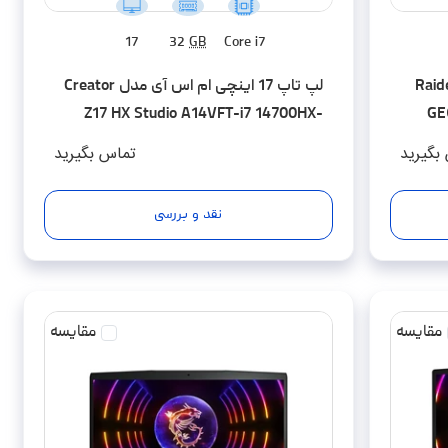
17
32
GB
Core i7
 اینچی ام اس آی مدل Raider
لپ تاپ 17 اینچی ام اس آی مدل Creator
Z17 HX Studio A14VFT-i7 14700HX-
GE
32GB DDR5-2TB SSD-RTX4060-Touch
DDR
بگیرید
تماس بگیرید
نقد و بررسی
مقایسه
مقایسه