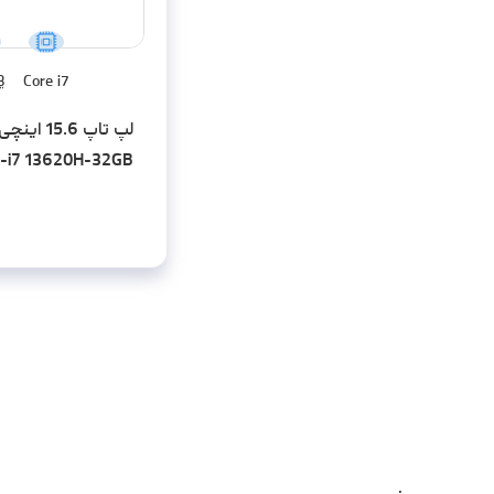
B
Core i7
لپ تاپ .6
X-i7 13620H-32GB
SD-RTX3050-FHD