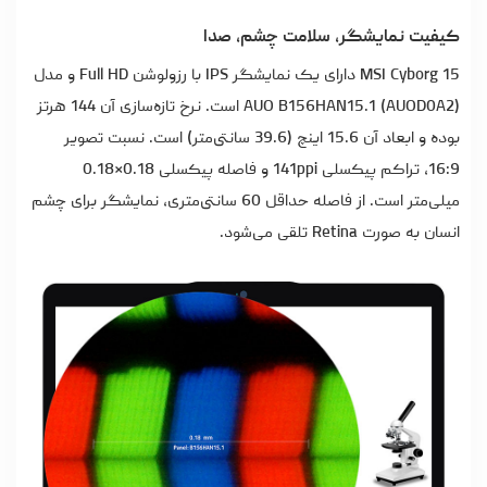
کیفیت نمایشگر، سلامت چشم، صدا
MSI Cyborg 15 دارای یک نمایشگر IPS با رزولوشن Full HD و مدل
AUO B156HAN15.1 (AUOD0A2) است. نرخ تازه‌سازی آن 144 هرتز
بوده و ابعاد آن 15.6 اینچ (39.6 سانتی‌متر) است. نسبت تصویر
16:9، تراکم پیکسلی 141ppi و فاصله پیکسلی 0.18×0.18
میلی‌متر است. از فاصله حداقل 60 سانتی‌متری، نمایشگر برای چشم
انسان به صورت Retina تلقی می‌شود.