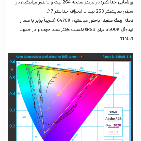
روشنایی حداکثر:
در مرکز صفحه 264 نیت و به‌طور میانگین در
سطح نمایشگر 253 نیت با انحراف حداکثر 7٪.
دمای رنگ سفید:
به‌طور میانگین 6470K (تقریباً برابر با مقدار
ایده‌آل 6500K برای sRGB).نسبت کنتراست: خوب و در حدود
1140:1