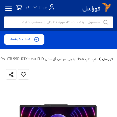
ورود | ثبت نام
انتخاب هوشمند
فوراسل
لپ تاپ 15.6 اینچی ام اس آی مدل Cyborg 15 A13UDX-i7 13620H-32GB DDR5-1TB SSD-RTX3050-FHD - کاستوم شده