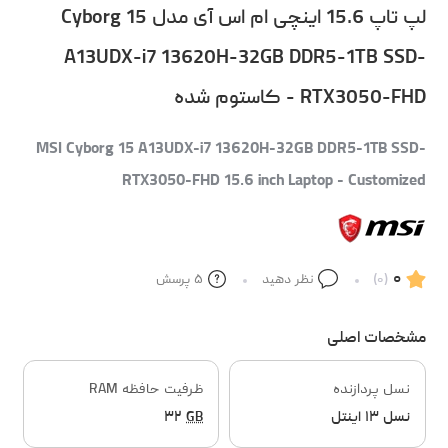
لپ تاپ 15.6 اینچی ام اس آی مدل Cyborg 15
A13UDX-i7 13620H-32GB DDR5-1TB SSD-
RTX3050-FHD - کاستوم شده
MSI Cyborg 15 A13UDX-i7 13620H-32GB DDR5-1TB SSD-
RTX3050-FHD 15.6 inch Laptop - Customized
۰
(۰)
نظر دهید
۵
پرسش
مشخصات اصلی
نسل پردازنده
ظرفیت حافظه RAM
نسل ۱۳ اینتل
GB
۳۲