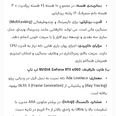
پیکربندی هسته:
در مجموع ۱۰ هسته (۶ هسته پرقدرت + ۴
هسته کم مصرف)، ۱۶ رشته پردازشی.
قدرت پردازشی:
برای گیمینگ و چندوظیفگی (Multitasking)
سنگین عالی است. می تواند کارهایی مانند رندرینگ ویدئو، مدل
سازی سه بعدی و توسعه نرم افزار را با سرعت خوبی انجام دهد.
مزایای کاربردی:
اجرای روان بازی هایی که نیاز به قدرت CPU
دارند، سرعت بالای رمزگذاری در وظایف سنگین و امکان استریم
همزمان هنگام بازی.
ب) کارت گرافیک: NVIDIA GeForce RTX 4060 لپ تاپ
معماری:
Ada Lovelace که نسبت به نسل قبل در ردیابی پرتو
(Ray Tracing) و پشتیبانی از DLSS 3 (Frame Generation) بهبود
یافته است.
عملکرد گیمینگ (۱۰۸۰p):
در بیشتر عناوین AAA مدرن، با
تنظیمات بالا یا Ultra به راحتی بالاتر از ۶۰ فریم در ثانیه دست