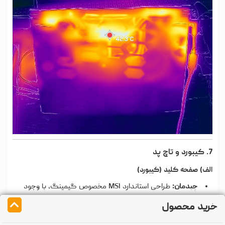
7. کیبورد و تاچ پد
الف) صفحه کلید (کیبورد)
چیدمان:
طراحی استاندارد MSI مخصوص گیمینگ، با وجود
بخش NumPad در سمت راست، کلیدهای جهت (Arrow) با اندازه
خرید محصول
کامل و فاصله مناسب بین کلیدها.