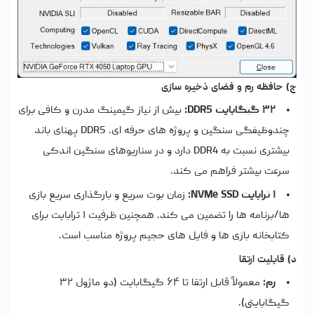
ج) حافظه رم و فضای ذخیره سازی
۳۲ گیگابایت DDR5:
بیش از نیاز گیمینگ مدرن و کافی برای
چندوظیفگی سنگین و پروژه های حرفه ای. DDR5 پهنای باند
بیشتری نسبت به DDR4 دارد و در سناریوهای سنگین اندکی
سرعت بیشتر فراهم می کند.
۱ ترابایت NVMe SSD:
زمان بوت سریع و بارگذاری سریع بازی
ها/برنامه ها را تضمین می کند. همچنین ظرفیت ۱ ترابایت برای
کتابخانه بازی ها و فایل های حجیم پروژه مناسب است.
د) قابلیت ارتقا
رم:
معمولاً قابل ارتقا تا ۶۴ گیگابایت (دو ماژول ۳۲
گیگابایتی).