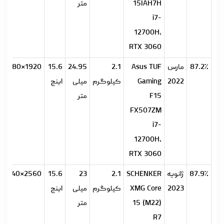
15IAH7H
متر
i7-
12700H،
RTX 3060
87.2٪
مارس
Asus TUF
2.1
24.95
15.6
1920×1080
2022
Gaming
کیلوگرم
میلی
اینچ
F15
متر
FX507ZM
i7-
12700H،
RTX 3060
87.9٪
ژانویه
SCHENKER
2.1
23
15.6
2560×1440
2023
XMG Core
کیلوگرم
میلی
اینچ
15 (M22)
متر
R7