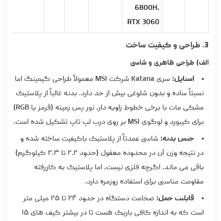
6800H،
RTX 3060
3. طراحی و کیفیت ساخت
الف) طراحی ظاهری و شاسی
استایل:
سری Katana شرکت MSI معمولاً طراحی گیمینگ اما
نسبتاً ساده و بدون شلوغی بیش از حد دارد. بدنه غالباً از پلاستیک
مشکی مات با برخی خطوط زاویه دار، نور پس زمینه (قرمز یا RGB)
برای کیبورد و لوگوی MSI بر روی درب لپ تاپ تشکیل شده است.
جنس بدنه:
شاسی عمدتاً از پلاستیک باکیفیت ساخته شده و
در نتیجه وزن آن در محدوده معقول (حدود ۲.۲ تا ۲.۳ کیلوگرم)
باقی می ماند. اگرچه فلزی نیست، اما پلاستیک به کاررفته
مقاومت مناسبی برای استفاده روزمره دارد.
قابلیت حمل:
ضخامت دستگاه در حدود ۲۴ تا ۲۵ میلی متر
است که به اندازه کافی باریک هست تا در بیشتر کیف های ۱۵