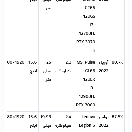
GF66
متر
12UGS
i7-
12700H،
RTX 3070
Ti
80.7٪
آوریل
MSI Pulse
2.3
25
15.6
1920×1080
2022
GL66
کیلوگرم
میلی
اینچ
12UEK
متر
i9-
12900H،
RTX 3060
87.5٪
نوامبر
Lenovo
2.4
19.99
15.6
1920×1080
2022
Legion 5
کیلوگرم
میلی
اینچ