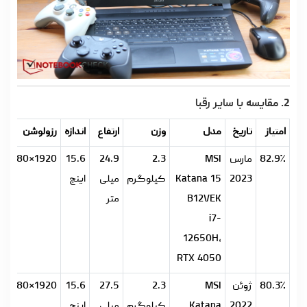
2. مقایسه با سایر رقبا
امتیاز
تاریخ
مدل
وزن
ارتفاع
اندازه
رزولوشن
82.9٪
مارس
MSI
2.3
24.9
15.6
1920×1080
2023
Katana 15
کیلوگرم
میلی
اینچ
B12VEK
متر
i7-
12650H،
RTX 4050
80.3٪
ژوئن
MSI
2.3
27.5
15.6
1920×1080
2022
Katana
کیلوگرم
میلی
اینچ