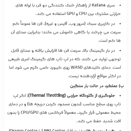
سری Katana از راهکار خنک کنندگی دو فن با لوله های
حرارتی مشترک بین CPU و GPU استفاده می کند.
در کاربری سبک (مرور وب، آفیس و غیره)، فن ها عموماً کم
سرعت می چرخند یا گاهی خاموش می مانند؛ بنابراین صدای آن
ها کم است.
در بار گیمینگ بالا، سرعت فن ها افزایش یافته و صدای قابل
توجهی تولید می کنند که در لپ تاپ های گیمینگ امری طبیعی
است. دمای کلیدهای WASD روی کیبورد کمی گرم می شود اما
در اکثر مواقع آزاردهنده نیست.
ب) عملکرد در حالت بار سنگین
جلوگیری از گلوگاه حرارتی (Thermal Throttling):
اگر لپ
تاپ روی سطح مناسب (بدون مسدود کردن دریچه ها) و در دمای
محیط معمولی قرار گیرد، معمولاً فرکانس های CPU/GPU را بدون
افت شدید حفظ می کند.