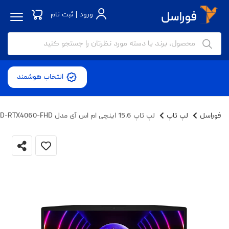
ورود | ثبت نام
انتخاب هوشمند
فوراسل
لپ تاپ
لپ تاپ 15.6 اینچی ام اس آی مدل Katana 15 B13VFK-i7 13620H-32GB DDR5-1TB SSD-RTX4060-FHD