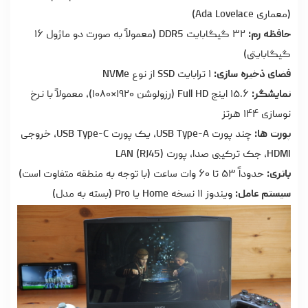
(معماری Ada Lovelace)
حافظه رم:
۳۲ گیگابایت DDR5 (معمولاً به صورت دو ماژول ۱۶
گیگابایتی)
فضای ذخیره سازی:
۱ ترابایت SSD از نوع NVMe
نمایشگر:
۱۵.۶ اینچ Full HD (رزولوشن ۱۹۲۰×۱۰۸۰)، معمولاً با نرخ
نوسازی ۱۴۴ هرتز
پورت ها:
چند پورت USB Type-A، یک پورت USB Type-C، خروجی
HDMI، جک ترکیبی صدا، پورت LAN (RJ45)
باتری:
حدوداً ۵۳ تا ۶۰ وات ساعت (با توجه به منطقه متفاوت است)
سیستم عامل:
ویندوز ۱۱ نسخه Home یا Pro (بسته به مدل)