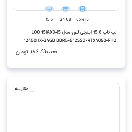
15.6
24
GB
Core i5
لپ تاپ 15.6 اینچی لنوو مدل LOQ 15IAX9-i5
12450HX-24GB DDR5-512SSD-RTX4050-FHD
۱۸۶،۹۹۰،۰۰۰
تومان
مقایسه