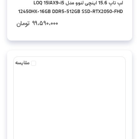
لپ تاپ 15.6 اینچی لنوو مدل LOQ 15IAX9-i5
12450HX-16GB DDR5-512GB SSD-RTX2050-FHD
۹۹،۵۹۰،۰۰۰
تومان
مقایسه