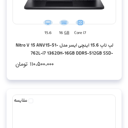
15.6
16
GB
Core i7
لپ تاپ 15.6 اینچی ایسر مدل Nitro V 15 ANV15-51-
762L-i7 13620H-16GB DDR5-512GB SSD-
RTX4060-FHD
۱۱۰،۵۰۰،۰۰۰
تومان
مقایسه