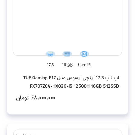
17.3
16
GB
Core i5
لپ تاپ 17.3 اینچی ایسوس مدل TUF Gaming F17
FX707ZC4-HX036-i5 12500H 16GB 512SSD
RTX3050 FHD
۶۸،۰۰۰،۰۰۰
تومان