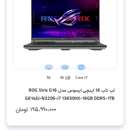
16
16
GB
Core i7
لپ تاپ 16 اینچی ایسوس مدل ROG Strix G16
G614JU-N3206-i7 13650HX-16GB DDR5-1TB
SSD-RTX4050-FHD
۱۹۵،۹۹۰،۰۰۰
تومان