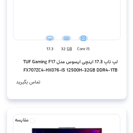
17.3
32
GB
Core i5
لپ تاپ 17.3 اینچی ایسوس مدل TUF Gaming F17
FX707ZC4-HX076-i5 12500H-32GB DDR4-1TB
SSD-RTX3050-FHD-W - کاستوم شده
تماس بگیرید
مقایسه