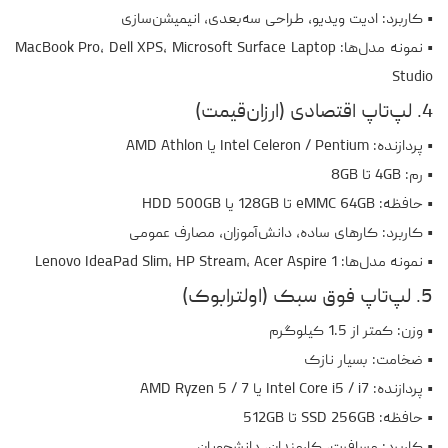
• کاربرد: ادیت ویدیو، طراحی سه‌بعدی، انیمیشن‌سازی
• نمونه مدل‌ها: MacBook Pro، Dell XPS، Microsoft Surface Laptop
Studio
4. لپ‌تاپ اقتصادی (ارزان‌قیمت)
• پردازنده: Intel Celeron / Pentium یا AMD Athlon
• رم: 4GB تا 8GB
• حافظه: eMMC 64GB تا 128GB یا HDD 500GB
• کاربرد: کارهای ساده، دانش‌آموزان، مصارف عمومی
• نمونه مدل‌ها: Lenovo IdeaPad Slim، HP Stream، Acer Aspire 1
5. لپ‌تاپ فوق سبک (اولترابوک)
• وزن: کمتر از 1.5 کیلوگرم
• ضخامت: بسیار نازک
• پردازنده: Intel Core i5 / i7 یا AMD Ryzen 5 / 7
• حافظه: SSD 256GB تا 512GB