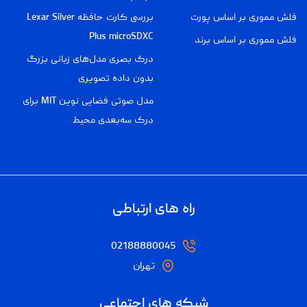
فلش مموری بر اساس پورت
بررسی کارت حافظه Lexar Silver
Plus microSDXC
فلش مموری بر اساس برند
درک بصری مدل‌های زبانی بزرگ
بدون داده تصویری
مدل صوتی فضایی نوین MIT برای
درک سه‌بعدی محیط
راه های ارتباطی
02188880045
تهران
شبکه های اجتماعی