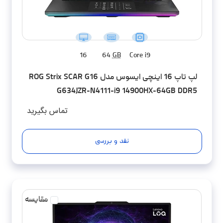
16
64
GB
Core i9
لپ تاپ 16 اینچی ایسوس مدل ROG Strix SCAR G16
G634JZR-N4111-i9 14900HX-64GB DDR5
5600MHz-2TB SSD-RTX4080-QHD 240Hz -
تماس بگیرید
کاستوم شده
نقد و بررسی
مقایسه