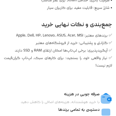
• ظرفیت باتری: حداقل 50Wh برای عمر مناسب
• شارژ سریع: قابلیت مفید برای کاربران سیار
جمع‌بندی و نکات نهایی خرید
✅ برندهای معتبر: Apple، Dell، HP، Lenovo، ASUS، Acer، MSI
✅ گارانتی و پشتیبانی: خرید از فروشگاه‌های معتبر
✅ آپگریدپذیری: برخی لپ‌تاپ‌ها امکان ارتقای RAM و SSD دارند
✅ نیاز واقعی خود را بسنجید: برای کارهای سبک، لپ‌تاپ گران‌قیمت
لازم نیست!
صرفه جویی در هزینه
با خرید هوشمندانه، هزینه‌های اضافی را کاهش دهید
دسترسی به تمامی برندها