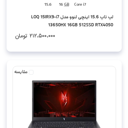
15.6
16
GB
Core i7
لپ تاپ 15.6 اینچی لنوو مدل LOQ 15IRX9-i7
13650HX 16GB 512SSD RTX4050
۲۱۲،۵۰۰،۰۰۰
تومان
مقایسه