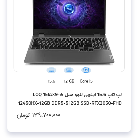
15.6
12
GB
Core i5
لپ تاپ 15.6 اینچی لنوو مدل LOQ 15IAX9-i5
12450HX-12GB DDR5-512GB SSD-RTX2050-FHD
۱۳۹،۷۰۰،۰۰۰
تومان