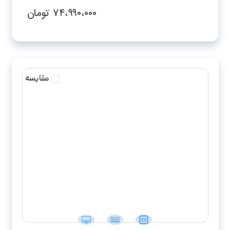
RTX3050-FHD
۷۴،۹۹۰،۰۰۰
تومان
مقایسه