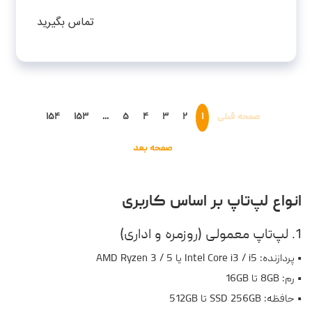
1TB SSD-RTX4060-FHD-W - کاستوم شده
تماس بگیرید
صفحه قبلی
۱
۲
۳
۴
۵
...
۱۵۳
۱۵۴
صفحه بعد
انواع لپ‌تاپ بر اساس کاربری
1. لپ‌تاپ معمولی (روزمره و اداری)
• پردازنده: Intel Core i3 / i5 یا AMD Ryzen 3 / 5
• رم: 8GB تا 16GB
• حافظه: SSD 256GB تا 512GB