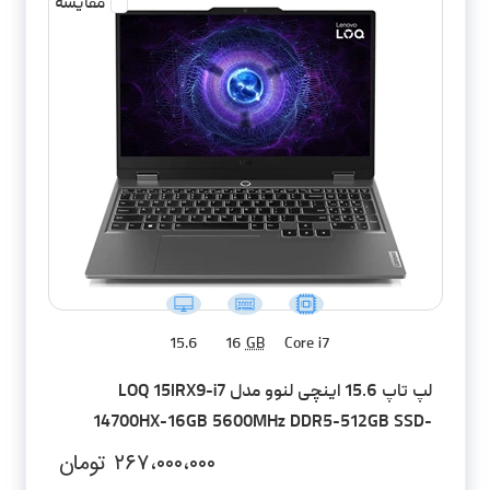
مقایسه
15.6
16
GB
Core i7
لپ تاپ 15.6 اینچی لنوو مدل LOQ 15IRX9-i7
14700HX-16GB 5600MHz DDR5-512GB SSD-
RTX4060-FHD
۲۶۷،۰۰۰،۰۰۰
تومان