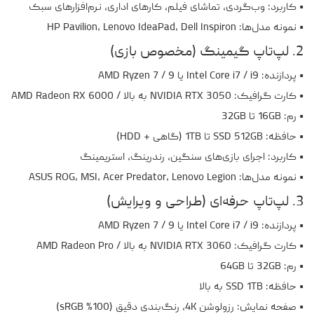
• کاربرد: وب‌گردی، تماشای فیلم، کارهای اداری، نرم‌افزارهای سبک
• نمونه مدل‌ها: HP Pavilion، Lenovo IdeaPad، Dell Inspiron
2. لپ‌تاپ گیمینگ (مخصوص بازی)
• پردازنده: Intel Core i7 / i9 یا AMD Ryzen 7 / 9
• کارت گرافیک: NVIDIA RTX 3050 به بالا / AMD Radeon RX 6000
• رم: 16GB تا 32GB
• حافظه: SSD 512GB تا 1TB (گاهی + HDD)
• کاربرد: اجرای بازی‌های سنگین، رندرینگ، استریمینگ
• نمونه مدل‌ها: ASUS ROG، MSI، Acer Predator، Lenovo Legion
3. لپ‌تاپ حرفه‌ای (طراحی و ویرایش)
• پردازنده: Intel Core i7 / i9 یا AMD Ryzen 7 / 9
• کارت گرافیک: NVIDIA RTX 3060 به بالا / AMD Radeon Pro
• رم: 32GB تا 64GB
• حافظه: SSD 1TB به بالا
• صفحه نمایش: رزولوشن 4K، رنگ‌بندی دقیق (100% sRGB)