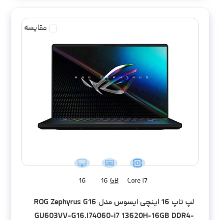
مقایسه
16
16
GB
Core i7
لپ تاپ 16 اینچی ایسوس مدل ROG Zephyrus G16
GU603VV-G16.I74060-i7 13620H-16GB DDR4-