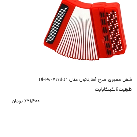
فلش مموری طرح آکاردئون مدل Ul-Pv-Acrd01
ظرفیت8گیگابایت
۶۹۱،۴۰۰
تومان