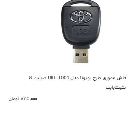
فلش مموری طرح تویوتا مدل Ulti -TO01 ظرفیت 8
گیگابایت
۸۶۵،۰۰۰
تومان