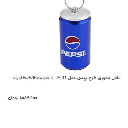
فلش مموری طرح پپسی مدل Ul-Ps01 ظرفیت16گیگابایت
۱،۰۸۲،۴۰۰
تومان