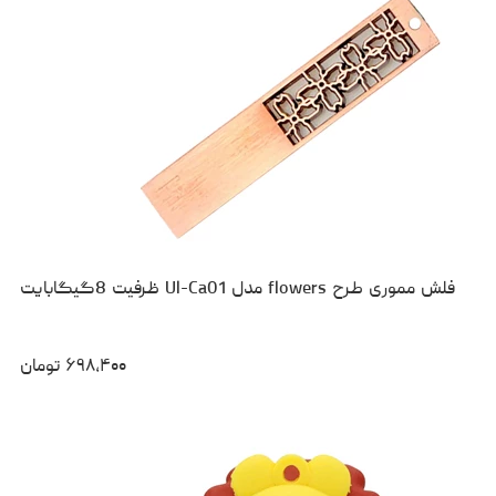
فلش مموری طرح flowers مدل Ul-Ca01 ظرفیت 8گیگابایت
۶۹۸،۴۰۰
تومان