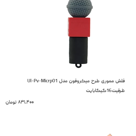
فلش مموری طرح میکروفون مدل Ul-Pv-Micrp01
ظرفیت16گیگابایت
۸۳۱،۴۰۰
تومان