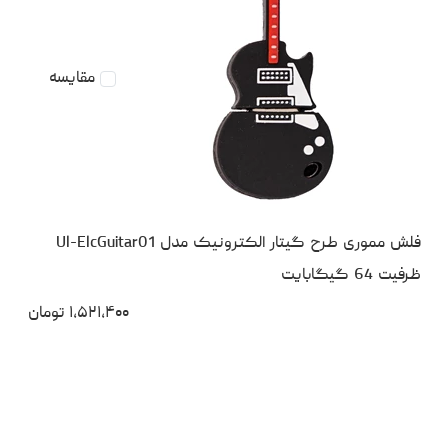
مقایسه
فلش مموری طرح گیتار الکترونیک مدل Ul-ElcGuitar01
ظرفیت 64 گیگابایت
۱،۵۲۱،۴۰۰
تومان