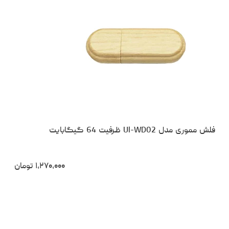
فلش مموری مدل Ul-WD02 ظرفیت 64 گیگابایت
۱،۲۷۰،۰۰۰
تومان