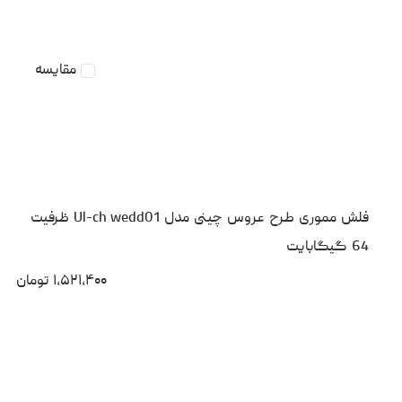
مقایسه
فلش مموری طرح عروس چینی مدل Ul-ch wedd01 ظرفیت
64 گیگابایت
۱،۵۲۱،۴۰۰
تومان