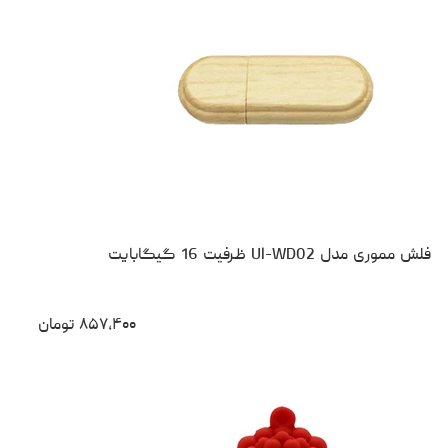
فلش مموری مدل Ul-WD02 ظرفیت 16 گیگابایت
۸۵۷،۴۰۰
تومان