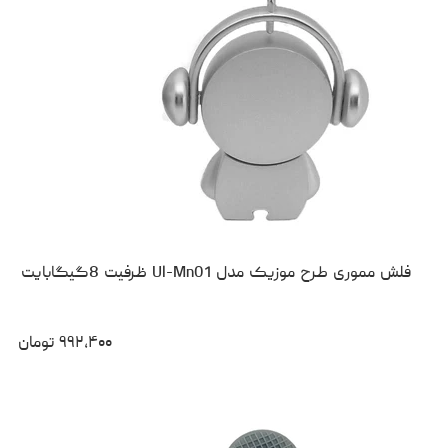
فلش مموری طرح موزیک مدل Ul-Mn01 ظرفیت 8گیگابایت
۹۹۲،۴۰۰
تومان