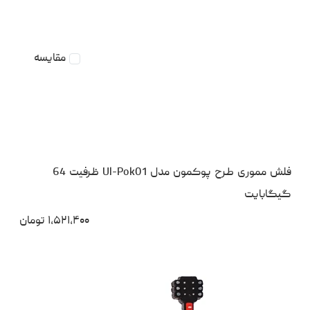
مقایسه
فلش مموری طرح پوکمون مدل Ul-Pok01 ظرفیت 64
گیگابایت
۱،۵۲۱،۴۰۰
تومان