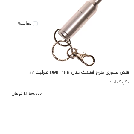
مقایسه
فلش مموری طرح فشنگ مدل DME1168 ظرفیت 32
گیگابایت
۱،۲۵۰،۰۰۰
تومان