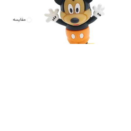
مقایسه
فلش مموری طرح میکی موس مدل Ul-Pv-MickMo
ظرفیت32گیگابایت
۱،۱۵۰،۰۰۰
تومان