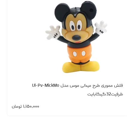
فلش مموری طرح میکی موس مدل Ul-Pv-MickMo
ظرفیت32گیگابایت
۱،۱۵۰،۰۰۰
تومان