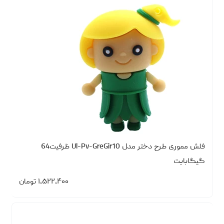
فلش مموری طرح دختر مدل Ul-Pv-GreGir10 ظرفیت64
گیگابایت
۱،۵۲۲،۴۰۰
تومان