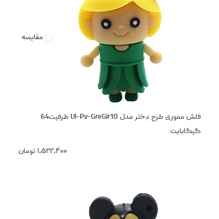
مقایسه
فلش مموری طرح دختر مدل Ul-Pv-GreGir10 ظرفیت64
گیگابایت
۱،۵۲۲،۴۰۰
تومان