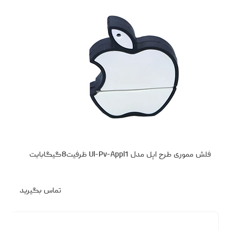
فلش مموری طرح اپل مدل Ul-Pv-Appl1 ظرفیت8گیگابایت
تماس بگیرید