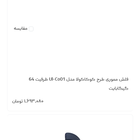
مقایسه
فلش مموری طرح کوکاکولا مدل Ul-Co01 ظرفیت 64
گیگابایت
۱،۶۹۳،۰۸۰
تومان