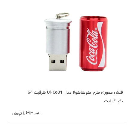
فلش مموری طرح کوکاکولا مدل Ul-Co01 ظرفیت 64
گیگابایت
۱،۶۹۳،۰۸۰
تومان