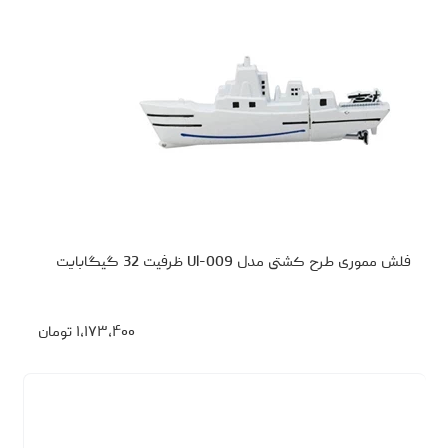
فلش مموری طرح کشتی مدل Ul-009 ظرفیت 32 گیگابایت
۱،۱۷۳،۴۰۰
تومان