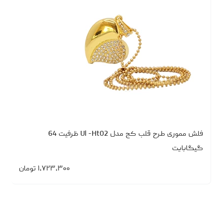
فلش مموری طرح قلب کج مدل Ul -Ht02 ظرفیت 64
گیگابایت
۱،۷۲۳،۳۰۰
تومان