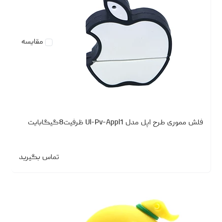
مقایسه
فلش مموری طرح اپل مدل Ul-Pv-Appl1 ظرفیت8گیگابایت
تماس بگیرید