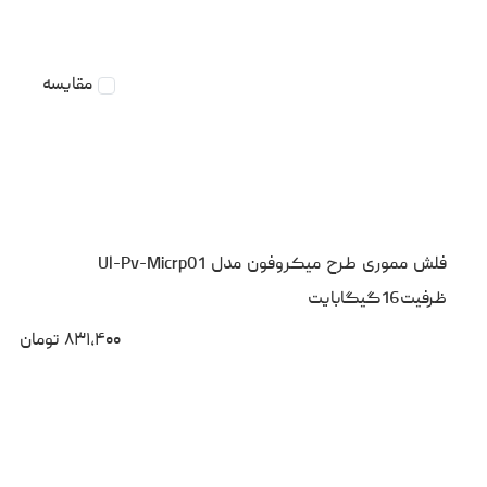
مقایسه
فلش مموری طرح میکروفون مدل Ul-Pv-Micrp01
ظرفیت16گیگابایت
۸۳۱،۴۰۰
تومان