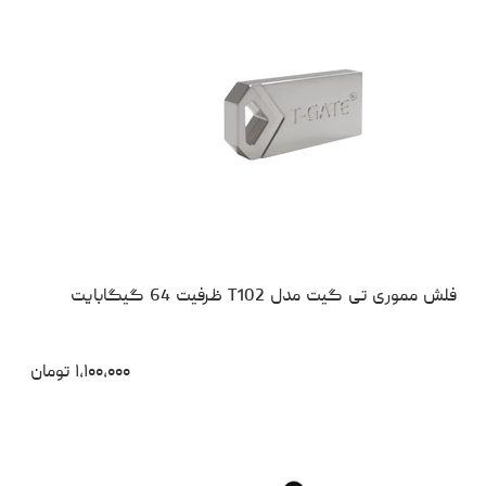
فلش مموری تی گیت مدل T102 ظرفیت 64 گیگابایت
۱،۱۰۰،۰۰۰
تومان