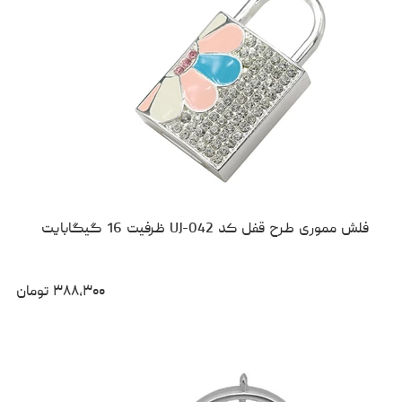
فلش مموری طرح قفل کد UJ-042 ظرفیت 16 گیگابایت
۳۸۸،۳۰۰
تومان