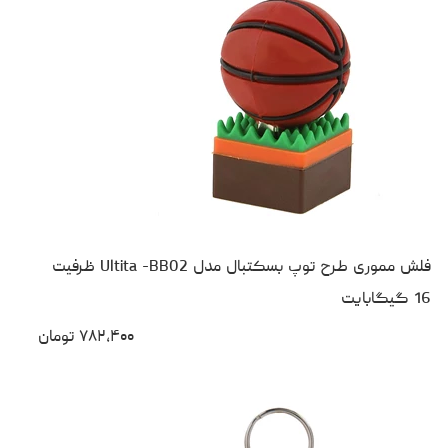
فلش مموری طرح توپ بسکتبال مدل Ultita -BB02 ظرفیت
16 گیگابایت
۷۸۲،۴۰۰
تومان