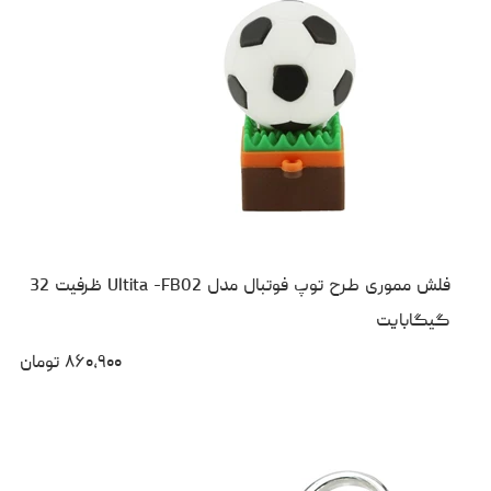
فلش مموری طرح توپ فوتبال مدل Ultita -FB02 ظرفیت 32
گیگابایت
۸۶۰،۹۰۰
تومان