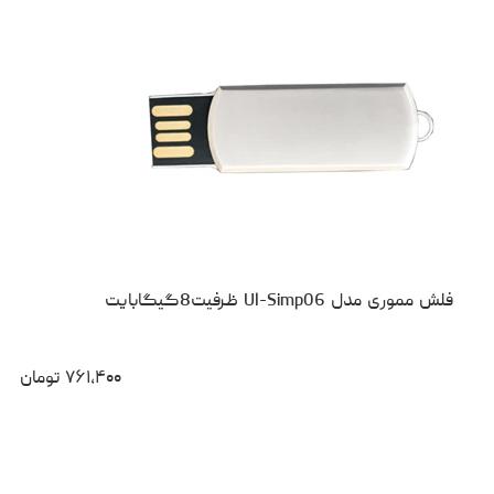
فلش مموری مدل Ul-Simp06 ظرفیت8گیگابایت
۷۶۱،۴۰۰
تومان