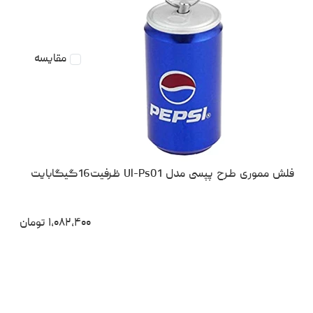
مقایسه
فلش مموری طرح پپسی مدل Ul-Ps01 ظرفیت16گیگابایت
۱،۰۸۲،۴۰۰
تومان