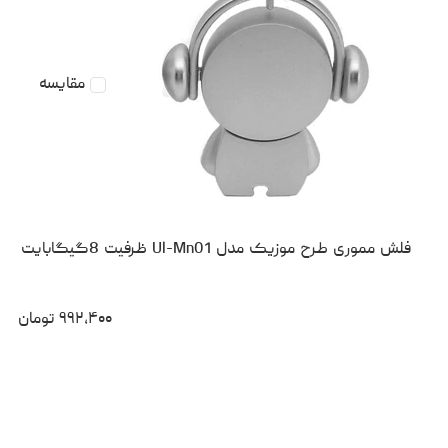
مقایسه
فلش مموری طرح موزیک مدل Ul-Mn01 ظرفیت 8گیگابایت
۹۹۲،۴۰۰
تومان