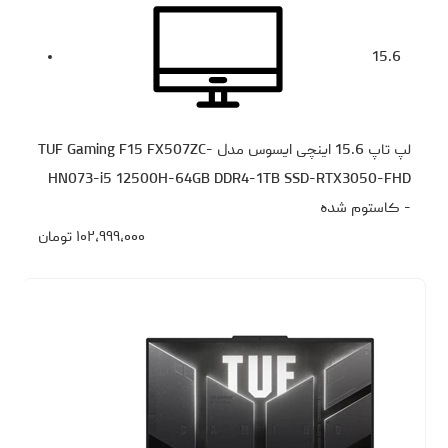
15.6
لپ تاپ 15.6 اینچی ایسوس مدل TUF Gaming F15 FX507ZC-
HN073-i5 12500H-64GB DDR4-1TB SSD-RTX3050-FHD
- کاستوم شده
۱۰۲،۹۹۹،۰۰۰
تومان