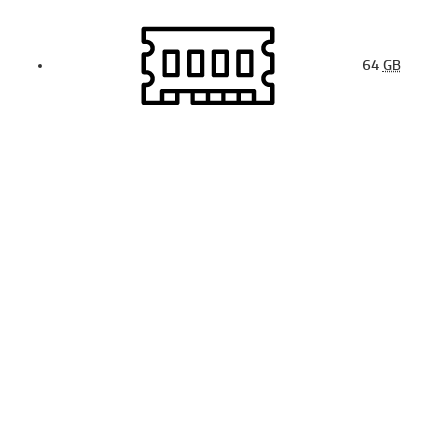
64
GB
15.6
لپ تاپ 15.6 اینچی ایسوس مدل TUF Gaming F15 FX507ZC-
HN073-i5 12500H-64GB DDR4-2TB SSD-RTX3050-FHD
- کاستوم شده
تماس بگیرید