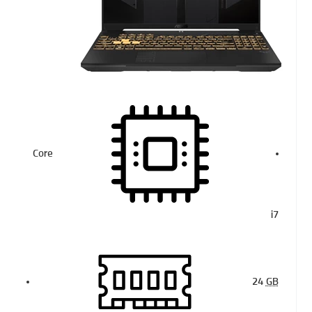
Core
i7
24
GB