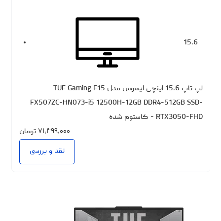
15.6
لپ تاپ 15.6 اینچی ایسوس مدل TUF Gaming F15
FX507ZC-HN073-i5 12500H-12GB DDR4-512GB SSD-
RTX3050-FHD - کاستوم شده
۷۱،۴۹۹،۰۰۰
تومان
نقد و بررسی