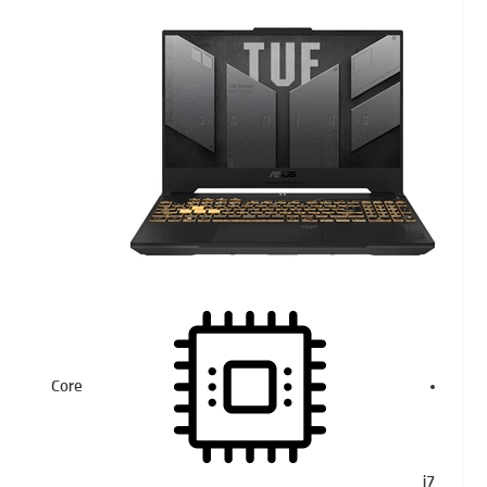
Core
i7