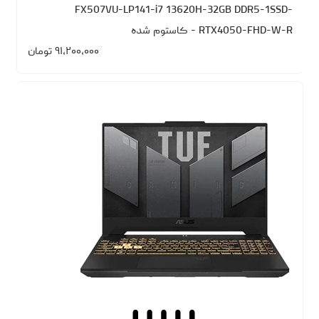
FX507VU-LP141-i7 13620H-32GB DDR5-1SSD-
RTX4050-FHD-W-R - کاستوم شده
۹۱،۲۰۰،۰۰۰
تومان