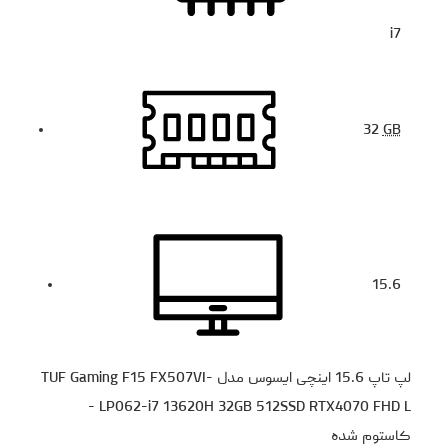
i7
32
GB
15.6
لپ تاپ 15.6 اینچی ایسوس مدل TUF Gaming F15 FX507VI-
LP062-i7 13620H 32GB 512SSD RTX4070 FHD L -
کاستوم شده