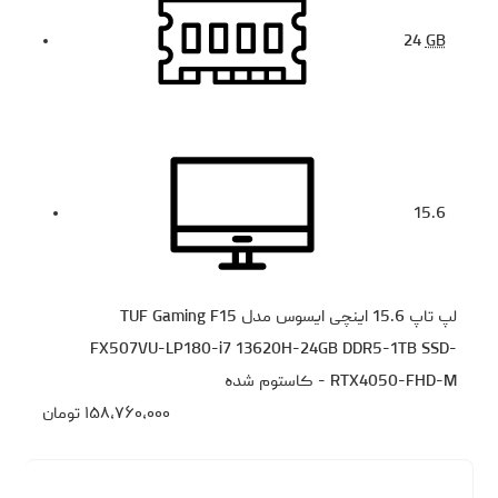
24
GB
15.6
لپ تاپ 15.6 اینچی ایسوس مدل TUF Gaming F15
FX507VU-LP180-i7 13620H-24GB DDR5-1TB SSD-
RTX4050-FHD-M - کاستوم شده
۱۵۸،۷۶۰،۰۰۰
تومان