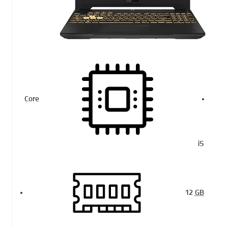
Core
i5
12
GB