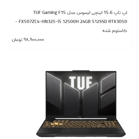
لپ تاپ 15.6 اینچی ایسوس مدل TUF Gaming F15
FX507ZC4-HN325-i5 12500H 24GB 512SSD RTX3050 -
کاستوم شده
۹۸،۹۰۰،۰۰۰
تومان