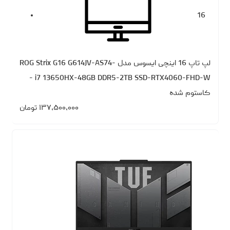
16
لپ تاپ 16 اینچی ایسوس مدل ROG Strix G16 G614JV-AS74-
i7 13650HX-48GB DDR5-2TB SSD-RTX4060-FHD-W -
کاستوم شده
۱۳۷،۵۰۰،۰۰۰
تومان