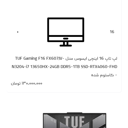
16
لپ تاپ 16 اینچی ایسوس مدل TUF Gaming F16 FX607JV-
N3204-i7 13650HX-24GB DDR5-1TB SSD-RTX4060-FHD
- کاستوم شده
۱۳۰،۰۰۰،۰۰۰
تومان