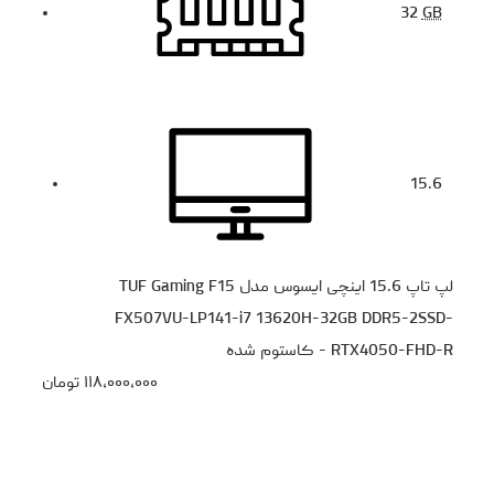
32
GB
15.6
لپ تاپ 15.6 اینچی ایسوس مدل TUF Gaming F15
FX507VU-LP141-i7 13620H-32GB DDR5-2SSD-
RTX4050-FHD-R - کاستوم شده
۱۱۸،۰۰۰،۰۰۰
تومان