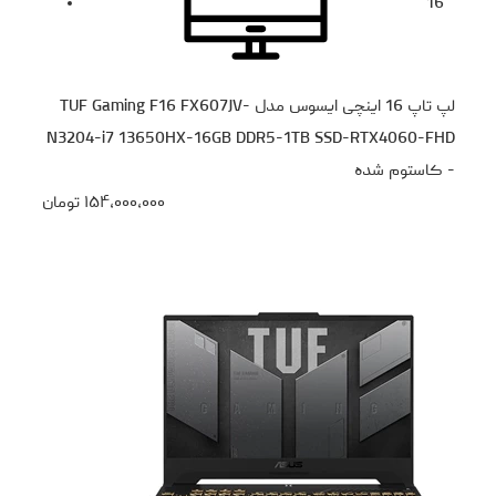
16
لپ تاپ 16 اینچی ایسوس مدل TUF Gaming F16 FX607JV-
N3204-i7 13650HX-16GB DDR5-1TB SSD-RTX4060-FHD
- کاستوم شده
۱۵۴،۰۰۰،۰۰۰
تومان