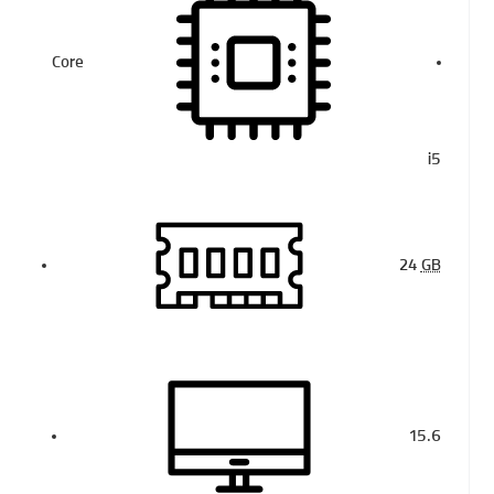
Core
i5
24
GB
15.6