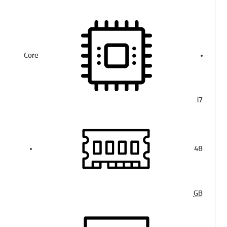
Core
i7
48
GB