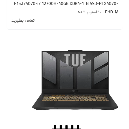
F15.I74070-i7 12700H-40GB DDR4-1TB SSD-RTX4070-
FHD-M - کاستوم شده
تماس بگیرید