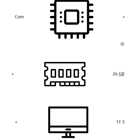
Core
i5
24
GB
17.3