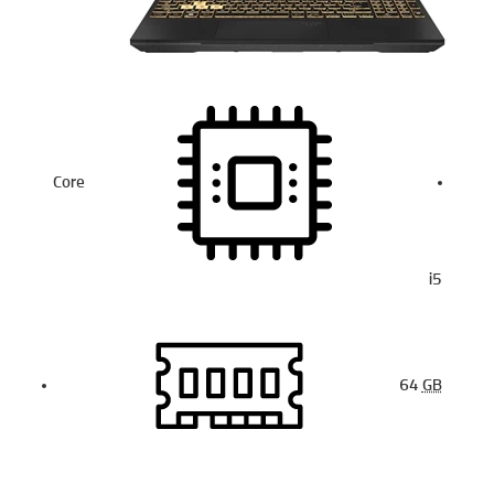
Core
i5
64
GB