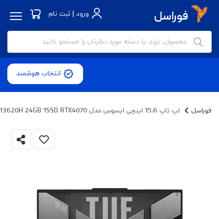
ورود | ثبت نام
انتخاب هوشمند
فوراسل
لپ تاپ 15.6 اینچی ایسوس مدل TUF Gaming F15 FX507VI-LP062-i7 13620H 24GB 1SSD RTX4070 - کاستوم شده