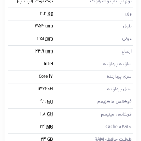
نوع لپ تاپ و الترابوک
نوت بوک (لپ تاپ)
وزن
Kg
۲.۲
طول
mm
۳۵۴
عرض
mm
۲۵۱
ارتفاع
mm
۲۴.۹
سازنده پردازنده
Intel
سری پردازنده
Core i۷
مدل پردازنده
۱۳۶۲۰H
فرکانس ماکزیمم
GH
۴.۹
فرکانس مینیمم
GH
۱.۸
حافظه Cache
MB
۲۴
ظرفیت حافظه RAM
GB
۲۴