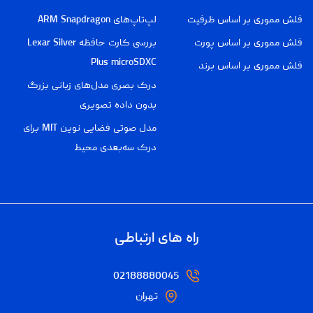
فلش مموری بر اساس ظرفیت
لپ‌تاپ‌های ARM Snapdragon
فلش مموری بر اساس پورت
بررسی کارت حافظه Lexar Silver
Plus microSDXC
فلش مموری بر اساس برند
درک بصری مدل‌های زبانی بزرگ
بدون داده تصویری
مدل صوتی فضایی نوین MIT برای
درک سه‌بعدی محیط
راه های ارتباطی
02188880045
تهران