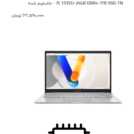
i5 1335U-24GB DDR4-1TB SSD-TN - کاستوم شده
۶۲،۵۹۰،۰۰۰
تومان