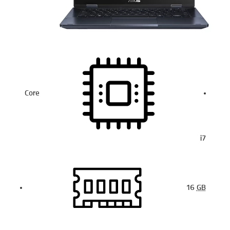
Core
i7
16
GB