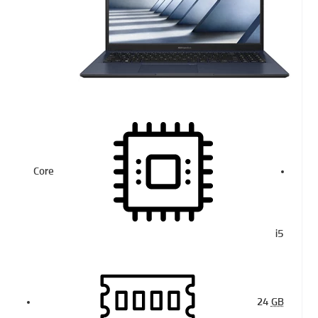
Core
i5
24
GB