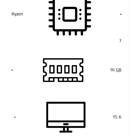
Ryzen
7
16
GB
15.6