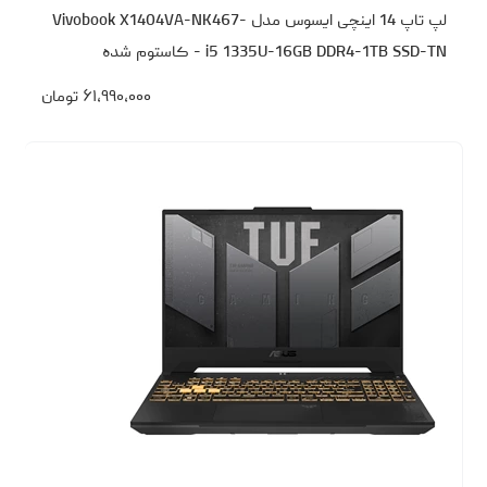
لپ تاپ 14 اینچی ایسوس مدل Vivobook X1404VA-NK467-
i5 1335U-16GB DDR4-1TB SSD-TN - کاستوم شده
۶۱،۹۹۰،۰۰۰
تومان