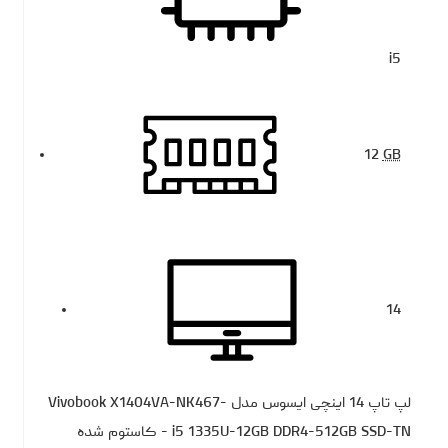
i5
12
GB
14
لپ تاپ 14 اینچی ایسوس مدل Vivobook X1404VA-NK467-
i5 1335U-12GB DDR4-512GB SSD-TN - کاستوم شده