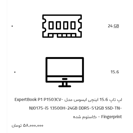
24
GB
15.6
لپ تاپ 15.6 اینچی ایسوس مدل ExpertBook P1 P1503CV-
NJ0175-i5 13500H-24GB DDR5-512GB SSD-TN-
Fingerprint - کاستوم شده
۵۸،۰۰۰،۰۰۰
تومان