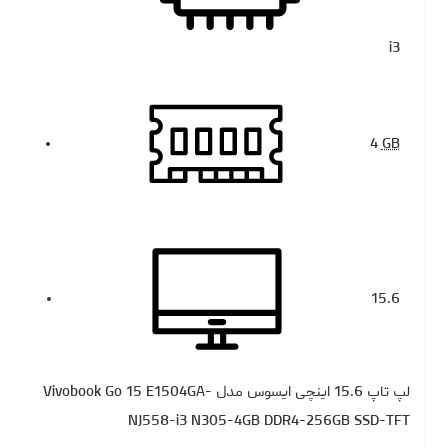
i3
4
GB
15.6
لپ تاپ 15.6 اینچی ایسوس مدل Vivobook Go 15 E1504GA-
NJ558-i3 N305-4GB DDR4-256GB SSD-TFT