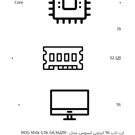
Core
i9
32
GB
16
لپ تاپ 16 اینچی ایسوس مدل ROG Strix G16 G634JZR-