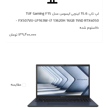
لپ تاپ 15.6 اینچی ایسوس مدل TUF Gaming F15
FX507VU-LP163W-i7 13620H 16GB 1SSD RTX4050 -
کاستوم شده
۱۳۹،۴۰۰،۰۰۰
تومان
مقایسه