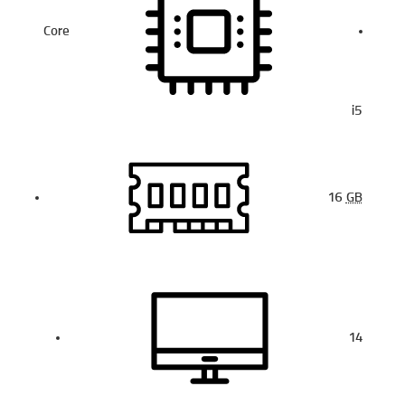
Core
i5
16
GB
14