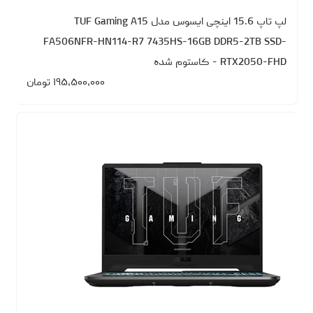
لپ تاپ 15.6 اینچی ایسوس مدل TUF Gaming A15
FA506NFR-HN114-R7 7435HS-16GB DDR5-2TB SSD-
RTX2050-FHD - کاستوم شده
۱۹۵،۵۰۰،۰۰۰
تومان