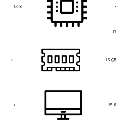
Core
i7
16
GB
15.6