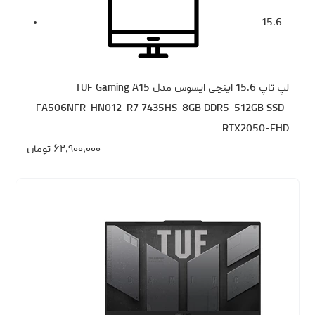
15.6
لپ تاپ 15.6 اینچی ایسوس مدل TUF Gaming A15
FA506NFR-HN012-R7 7435HS-8GB DDR5-512GB SSD-
RTX2050-FHD
۶۲،۹۰۰،۰۰۰
تومان