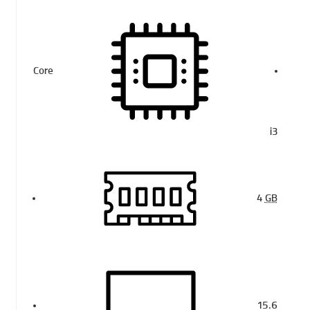
Core
i3
4
GB
15.6