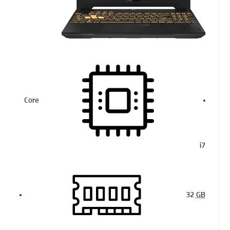
Core
i7
32
GB