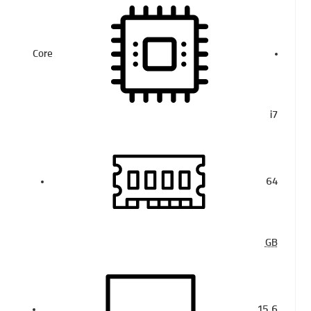
Core
i7
64
GB
15.6