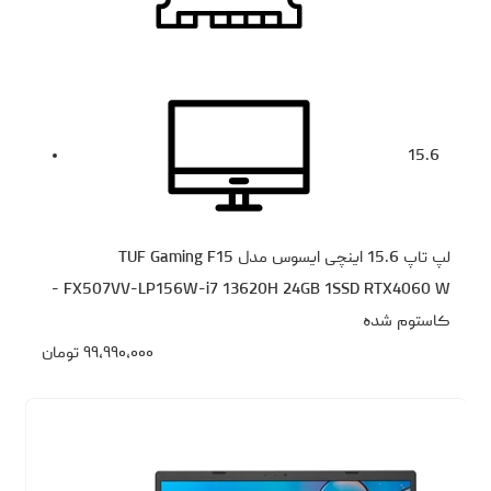
15.6
لپ تاپ 15.6 اینچی ایسوس مدل TUF Gaming F15
FX507VV-LP156W-i7 13620H 24GB 1SSD RTX4060 W -
کاستوم شده
۹۹،۹۹۰،۰۰۰
تومان