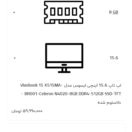
8
GB
15.6
لپ تاپ 15.6 اینچی ایسوس مدل Vivobook 15 X515MA-
BR001-Celeron N4020-8GB DDR4-512GB SSD-TFT -
کاستوم شده
۵۹،۹۹۰،۰۰۰
تومان