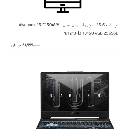
لپ تاپ 15.6 اینچی ایسوس مدل Vivobook 15 F1504VA-
NJ1213-i3 1315U 4GB 256SSD
۸۱،۹۹۹،۰۰۰
تومان