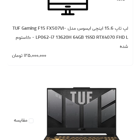
لپ تاپ 15.6 اینچی ایسوس مدل TUF Gaming F15 FX507VI-
LP062-i7 13620H 64GB 1SSD RTX4070 FHD L - کاستوم
شده
۱۲۵،۰۰۰،۰۰۰
تومان
مقایسه