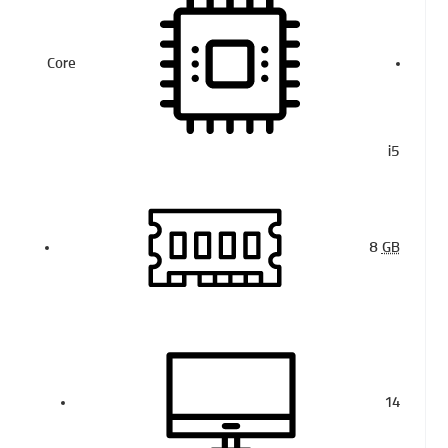
Core
i5
8
GB
14