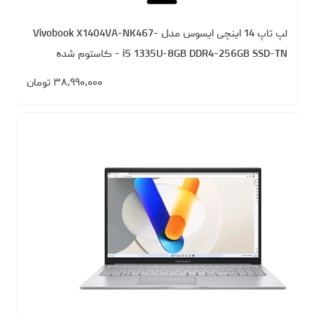
لپ تاپ 14 اینچی ایسوس مدل Vivobook X1404VA-NK467-
i5 1335U-8GB DDR4-256GB SSD-TN - کاستوم شده
۳۸،۹۹۰،۰۰۰
تومان