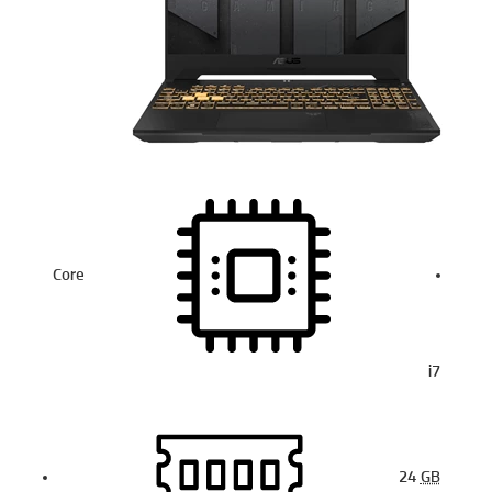
Core
i7
24
GB