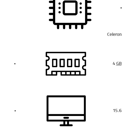
Celeron
4
GB
15.6