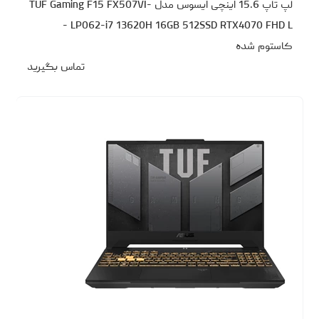
لپ تاپ 15.6 اینچی ایسوس مدل TUF Gaming F15 FX507VI-
LP062-i7 13620H 16GB 512SSD RTX4070 FHD L -
کاستوم شده
تماس بگیرید