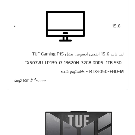
15.6
لپ تاپ 15.6 اینچی ایسوس مدل TUF Gaming F15
FX507VU-LP139-i7 13620H-32GB DDR5-1TB SSD-
RTX4050-FHD-M - کاستوم شده
۱۵۲،۶۴۰،۰۰۰
تومان