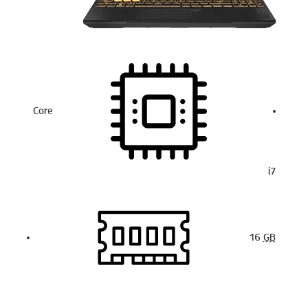
Core
i7
16
GB