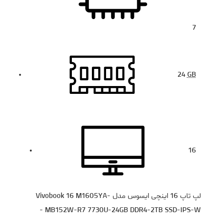
7
24
GB
16
لپ تاپ 16 اینچی ایسوس مدل Vivobook 16 M1605YA-
MB152W-R7 7730U-24GB DDR4-2TB SSD-IPS-W -