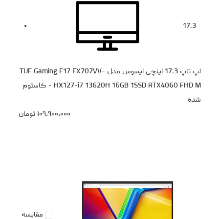
17.3
لپ تاپ 17.3 اینچی ایسوس مدل TUF Gaming F17 FX707VV-
HX127-i7 13620H 16GB 1SSD RTX4060 FHD M - کاستوم
شده
۱۰۹،۹۰۰،۰۰۰
تومان
مقایسه