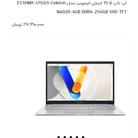
لپ تاپ 15.6 اینچی ایسوس مدل E510MA-U1503-Celeron
N4020-4GB DDR4-256GB SSD-TFT
۲۷،۹۹۰،۰۰۰
تومان