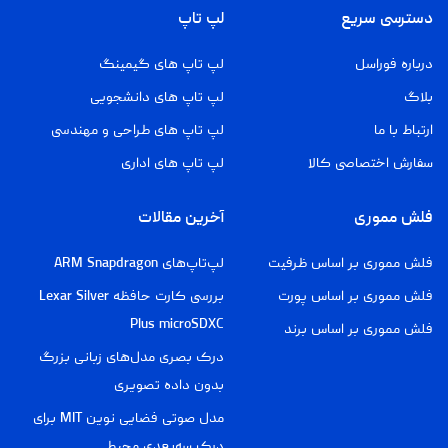
دسترسی سریع
لپ تاپ
درباره فوراسل
لپ تاپ های گیمینگ
بلاگ
لپ تاپ های دانشجویی
ارتباط با ما
لپ تاپ های طراحی و مهندسی
سفارش اختصاصی کالا
لپ تاپ های اداری
فلش مموری
آخرین مقالات
فلش مموری بر اساس ظرفیت
لپ‌تاپ‌های ARM Snapdragon
فلش مموری بر اساس پورت
بررسی کارت حافظه Lexar Silver
Plus microSDXC
فلش مموری بر اساس برند
درک بصری مدل‌های زبانی بزرگ
بدون داده تصویری
مدل صوتی فضایی نوین MIT برای
درک سه‌بعدی محیط