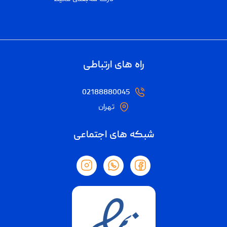
راه های ارتباطی
02188880045
تهران
شبکه های اجتماعی