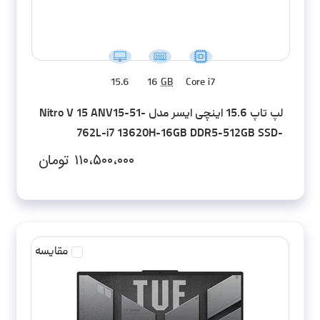
15.6
16
GB
Core i7
لپ تاپ 15.6 اینچی ایسر مدل Nitro V 15 ANV15-51-
762L-i7 13620H-16GB DDR5-512GB SSD-
RTX4060-FHD
۱۱۰،۵۰۰،۰۰۰
تومان
مقایسه