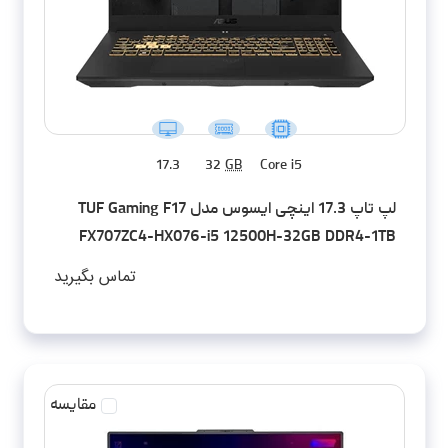
17.3
32
GB
Core i5
لپ تاپ 17.3 اینچی ایسوس مدل TUF Gaming F17
FX707ZC4-HX076-i5 12500H-32GB DDR4-1TB
SSD-RTX3050-FHD-W - کاستوم شده
تماس بگیرید
مقایسه