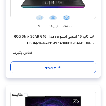
16
64
GB
Core i9
لپ تاپ 16 اینچی ایسوس مدل ROG Strix SCAR G16
G634JZR-N4111-i9 14900HX-64GB DDR5
5600MHz-2TB SSD-RTX4080-QHD 240Hz -
تماس بگیرید
کاستوم شده
نقد و بررسی
مقایسه