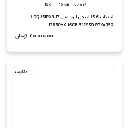
15.6
16
GB
Core i7
لپ تاپ 15.6 اینچی لنوو مدل LOQ 15IRX9-i7
13650HX 16GB 512SSD RTX4050
۲۱۰،۰۰۰،۰۰۰
تومان
مقایسه