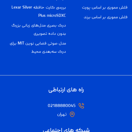
فلش مموری بر اساس پورت
بررسی کارت حافظه Lexar Silver
Plus microSDXC
فلش مموری بر اساس برند
درک بصری مدل‌های زبانی بزرگ
بدون داده تصویری
مدل صوتی فضایی نوین MIT برای
درک سه‌بعدی محیط
راه های ارتباطی
02188880045
تهران
شبکه های اجتماعی