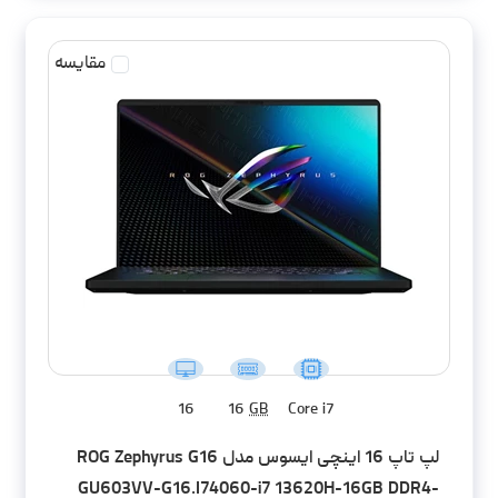
مقایسه
16
16
GB
Core i7
لپ تاپ 16 اینچی ایسوس مدل ROG Zephyrus G16
GU603VV-G16.I74060-i7 13620H-16GB DDR4-