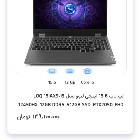
15.6
12
GB
Core i5
لپ تاپ 15.6 اینچی لنوو مدل LOQ 15IAX9-i5
12450HX-12GB DDR5-512GB SSD-RTX2050-FHD
۱۳۹،۱۰۰،۰۰۰
تومان