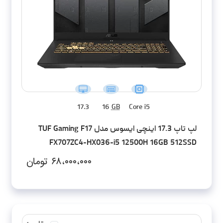
17.3
16
GB
Core i5
لپ تاپ 17.3 اینچی ایسوس مدل TUF Gaming F17
FX707ZC4-HX036-i5 12500H 16GB 512SSD
RTX3050 FHD
۶۸،۰۰۰،۰۰۰
تومان