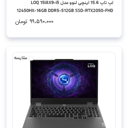
لپ تاپ 15.6 اینچی لنوو مدل LOQ 15IAX9-i5
12450HX-16GB DDR5-512GB SSD-RTX2050-FHD
۹۹،۵۹۰،۰۰۰
تومان
مقایسه