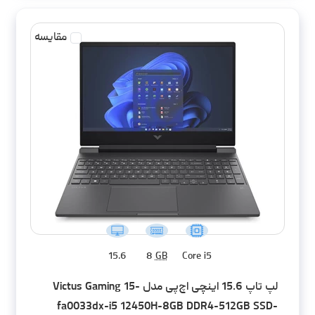
مقایسه
15.6
8
GB
Core i5
لپ تاپ 15.6 اینچی اچ‌پی مدل Victus Gaming 15-
fa0033dx-i5 12450H-8GB DDR4-512GB SSD-