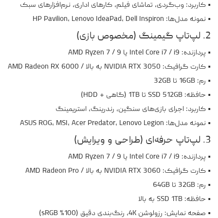
• کاربرد: وب‌گردی، تماشای فیلم، کارهای اداری، نرم‌افزارهای سبک
• نمونه مدل‌ها: HP Pavilion، Lenovo IdeaPad، Dell Inspiron
2. لپ‌تاپ گیمینگ (مخصوص بازی)
• پردازنده: Intel Core i7 / i9 یا AMD Ryzen 7 / 9
• کارت گرافیک: NVIDIA RTX 3050 به بالا / AMD Radeon RX 6000
• رم: 16GB تا 32GB
• حافظه: SSD 512GB تا 1TB (گاهی + HDD)
• کاربرد: اجرای بازی‌های سنگین، رندرینگ، استریمینگ
• نمونه مدل‌ها: ASUS ROG، MSI، Acer Predator، Lenovo Legion
3. لپ‌تاپ حرفه‌ای (طراحی و ویرایش)
• پردازنده: Intel Core i7 / i9 یا AMD Ryzen 7 / 9
• کارت گرافیک: NVIDIA RTX 3060 به بالا / AMD Radeon Pro
• رم: 32GB تا 64GB
• حافظه: SSD 1TB به بالا
• صفحه نمایش: رزولوشن 4K، رنگ‌بندی دقیق (100% sRGB)