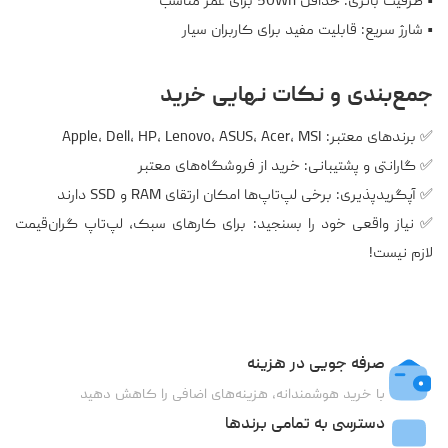
• ظرفیت باتری: حداقل 50Wh برای عمر مناسب
• شارژ سریع: قابلیت مفید برای کاربران سیار
جمع‌بندی و نکات نهایی خرید
✅ برندهای معتبر: Apple، Dell، HP، Lenovo، ASUS، Acer، MSI
✅ گارانتی و پشتیبانی: خرید از فروشگاه‌های معتبر
✅ آپگریدپذیری: برخی لپ‌تاپ‌ها امکان ارتقای RAM و SSD دارند
✅ نیاز واقعی خود را بسنجید: برای کارهای سبک، لپ‌تاپ گران‌قیمت
لازم نیست!
صرفه جویی در هزینه
با خرید هوشمندانه، هزینه‌های اضافی را کاهش دهید
دسترسی به تمامی برندها