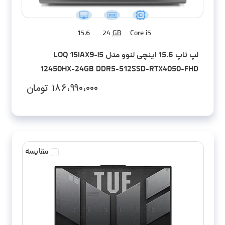
15.6
24
GB
Core i5
لپ تاپ 15.6 اینچی لنوو مدل LOQ 15IAX9-i5
12450HX-24GB DDR5-512SSD-RTX4050-FHD
۱۸۶،۹۹۰،۰۰۰
تومان
مقایسه