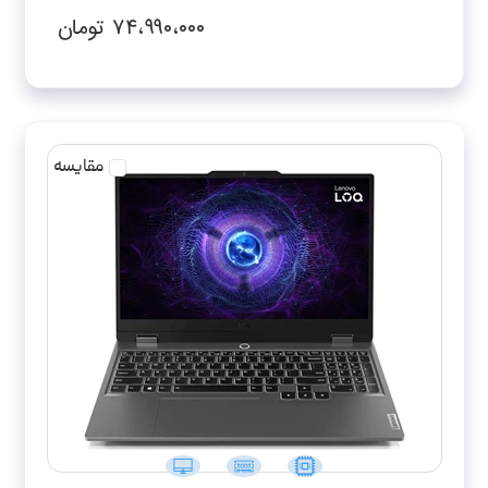
RTX3050-FHD
۷۴،۹۹۰،۰۰۰
تومان
مقایسه