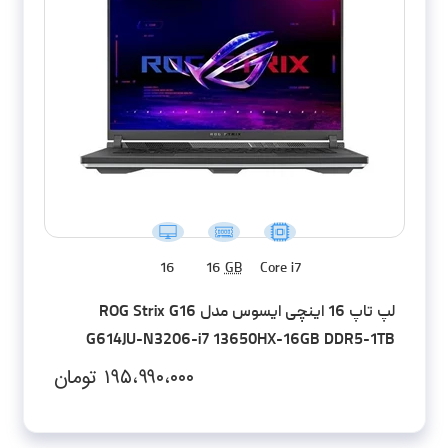
16
16
GB
Core i7
لپ تاپ 16 اینچی ایسوس مدل ROG Strix G16
G614JU-N3206-i7 13650HX-16GB DDR5-1TB
SSD-RTX4050-FHD
۱۹۵،۹۹۰،۰۰۰
تومان