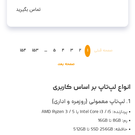
1TB SSD-RTX4060-FHD-W - کاستوم شده
تماس بگیرید
صفحه قبلی
۱
۲
۳
۴
۵
...
۱۵۳
۱۵۴
صفحه بعد
انواع لپ‌تاپ بر اساس کاربری
1. لپ‌تاپ معمولی (روزمره و اداری)
• پردازنده: Intel Core i3 / i5 یا AMD Ryzen 3 / 5
• رم: 8GB تا 16GB
• حافظه: SSD 256GB تا 512GB