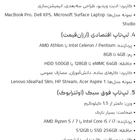
• کاربرد: ادیت ویدیو، طراحی سه‌بعدی، انیمیشن‌سازی
• نمونه مدل‌ها: MacBook Pro، Dell XPS، Microsoft Surface Laptop
Studio
4. لپ‌تاپ اقتصادی (ارزان‌قیمت)
• پردازنده: Intel Celeron / Pentium یا AMD Athlon
• رم: 4GB تا 8GB
• حافظه: eMMC 64GB تا 128GB یا HDD 500GB
• کاربرد: کارهای ساده، دانش‌آموزان، مصارف عمومی
• نمونه مدل‌ها: Lenovo IdeaPad Slim، HP Stream، Acer Aspire 1
5. لپ‌تاپ فوق سبک (اولترابوک)
• وزن: کمتر از 1.5 کیلوگرم
• ضخامت: بسیار نازک
• پردازنده: Intel Core i5 / i7 یا AMD Ryzen 5 / 7
• حافظه: SSD 256GB تا 512GB