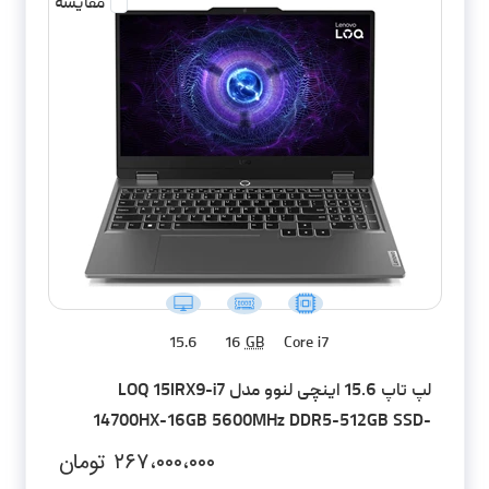
مقایسه
15.6
16
GB
Core i7
لپ تاپ 15.6 اینچی لنوو مدل LOQ 15IRX9-i7
14700HX-16GB 5600MHz DDR5-512GB SSD-
RTX4060-FHD
۲۶۷،۰۰۰،۰۰۰
تومان