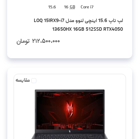
15.6
16
GB
Core i7
لپ تاپ 15.6 اینچی لنوو مدل LOQ 15IRX9-i7
13650HX 16GB 512SSD RTX4050
۲۱۲،۵۰۰،۰۰۰
تومان
مقایسه