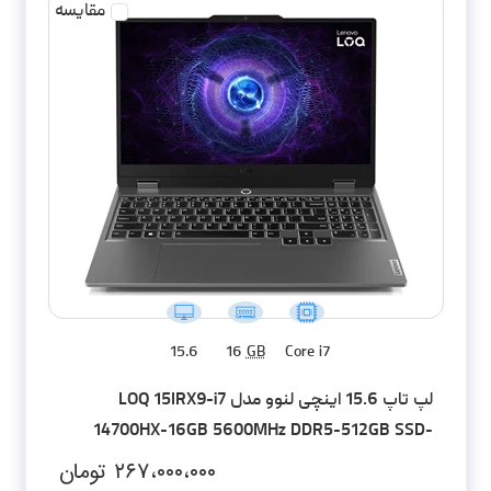
مقایسه
15.6
16
GB
Core i7
لپ تاپ 15.6 اینچی لنوو مدل LOQ 15IRX9-i7
14700HX-16GB 5600MHz DDR5-512GB SSD-
RTX4060-FHD
۲۶۷،۰۰۰،۰۰۰
تومان