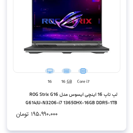
16
16
GB
Core i7
لپ تاپ 16 اینچی ایسوس مدل ROG Strix G16
G614JU-N3206-i7 13650HX-16GB DDR5-1TB
SSD-RTX4050-FHD
۱۹۵،۹۹۰،۰۰۰
تومان