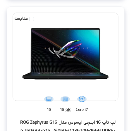
مقایسه
16
16
GB
Core i7
لپ تاپ 16 اینچی ایسوس مدل ROG Zephyrus G16
GU603VV-G16.I74060-i7 13620H-16GB DDR4-