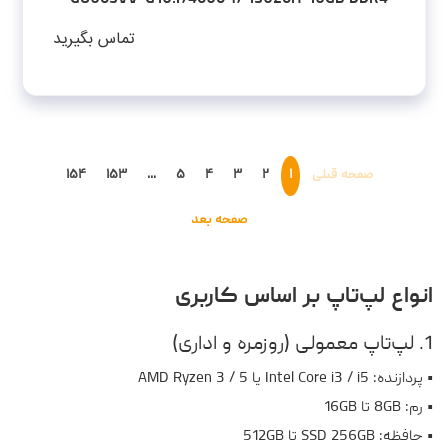
1TB SSD-RTX4060-FHD-W - کاستوم شده
تماس بگیرید
صفحه قبلی
۱
۲
۳
۴
۵
...
۱۵۳
۱۵۴
صفحه بعد
انواع لپ‌تاپ بر اساس کاربری
1. لپ‌تاپ معمولی (روزمره و اداری)
• پردازنده: Intel Core i3 / i5 یا AMD Ryzen 3 / 5
• رم: 8GB تا 16GB
• حافظه: SSD 256GB تا 512GB