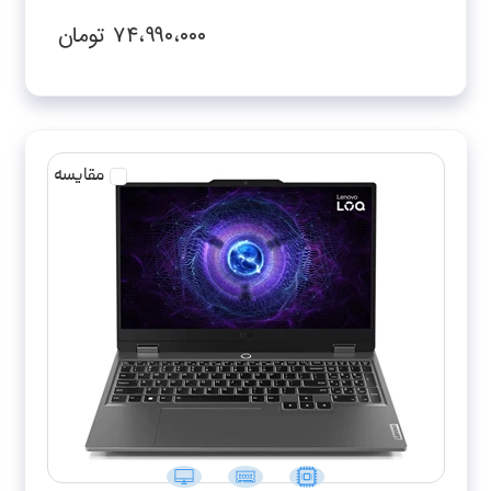
RTX3050-FHD
۷۴،۹۹۰،۰۰۰
تومان
مقایسه