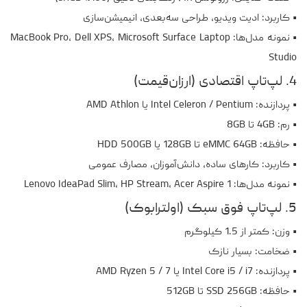
• کاربرد: ادیت ویدیو، طراحی سه‌بعدی، انیمیشن‌سازی
• نمونه مدل‌ها: MacBook Pro، Dell XPS، Microsoft Surface Laptop
Studio
4. لپ‌تاپ اقتصادی (ارزان‌قیمت)
• پردازنده: Intel Celeron / Pentium یا AMD Athlon
• رم: 4GB تا 8GB
• حافظه: eMMC 64GB تا 128GB یا HDD 500GB
• کاربرد: کارهای ساده، دانش‌آموزان، مصارف عمومی
• نمونه مدل‌ها: Lenovo IdeaPad Slim، HP Stream، Acer Aspire 1
5. لپ‌تاپ فوق سبک (اولترابوک)
• وزن: کمتر از 1.5 کیلوگرم
• ضخامت: بسیار نازک
• پردازنده: Intel Core i5 / i7 یا AMD Ryzen 5 / 7
• حافظه: SSD 256GB تا 512GB