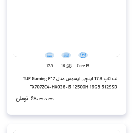
17.3
16
GB
Core i5
لپ تاپ 17.3 اینچی ایسوس مدل TUF Gaming F17
FX707ZC4-HX036-i5 12500H 16GB 512SSD
RTX3050 FHD
۶۸،۰۰۰،۰۰۰
تومان