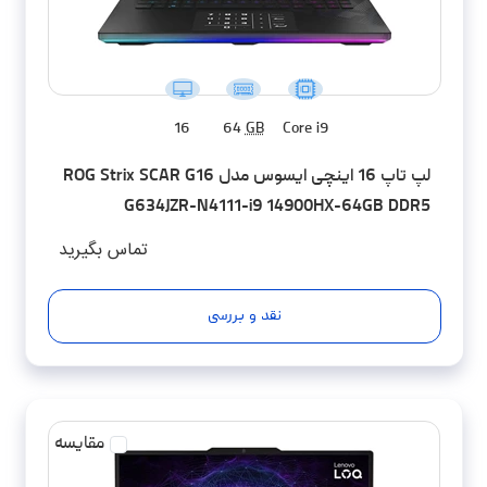
16
64
GB
Core i9
لپ تاپ 16 اینچی ایسوس مدل ROG Strix SCAR G16
G634JZR-N4111-i9 14900HX-64GB DDR5
5600MHz-2TB SSD-RTX4080-QHD 240Hz -
تماس بگیرید
کاستوم شده
نقد و بررسی
مقایسه