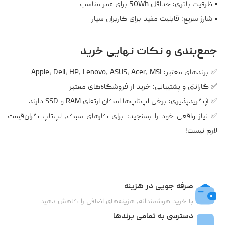
• ظرفیت باتری: حداقل 50Wh برای عمر مناسب
• شارژ سریع: قابلیت مفید برای کاربران سیار
جمع‌بندی و نکات نهایی خرید
✅ برندهای معتبر: Apple، Dell، HP، Lenovo، ASUS، Acer، MSI
✅ گارانتی و پشتیبانی: خرید از فروشگاه‌های معتبر
✅ آپگریدپذیری: برخی لپ‌تاپ‌ها امکان ارتقای RAM و SSD دارند
✅ نیاز واقعی خود را بسنجید: برای کارهای سبک، لپ‌تاپ گران‌قیمت
لازم نیست!
صرفه جویی در هزینه
با خرید هوشمندانه، هزینه‌های اضافی را کاهش دهید
دسترسی به تمامی برندها