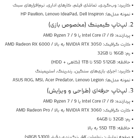
• کاربرد: وب‌گردی، تماشای فیلم، کارهای اداری، نرم‌افزارهای سبک
• نمونه مدل‌ها: HP Pavilion، Lenovo IdeaPad، Dell Inspiron
2. لپ‌تاپ گیمینگ (مخصوص بازی)
• پردازنده: Intel Core i7 / i9 یا AMD Ryzen 7 / 9
• کارت گرافیک: NVIDIA RTX 3050 به بالا / AMD Radeon RX 6000
• رم: 16GB تا 32GB
• حافظه: SSD 512GB تا 1TB (گاهی + HDD)
• کاربرد: اجرای بازی‌های سنگین، رندرینگ، استریمینگ
• نمونه مدل‌ها: ASUS ROG، MSI، Acer Predator، Lenovo Legion
3. لپ‌تاپ حرفه‌ای (طراحی و ویرایش)
• پردازنده: Intel Core i7 / i9 یا AMD Ryzen 7 / 9
• کارت گرافیک: NVIDIA RTX 3060 به بالا / AMD Radeon Pro
• رم: 32GB تا 64GB
• حافظه: SSD 1TB به بالا
• صفحه نمایش: رزولوشن 4K، رنگ‌بندی دقیق (100% sRGB)