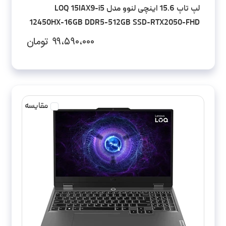
لپ تاپ 15.6 اینچی لنوو مدل LOQ 15IAX9-i5
12450HX-16GB DDR5-512GB SSD-RTX2050-FHD
۹۹،۵۹۰،۰۰۰
تومان
مقایسه