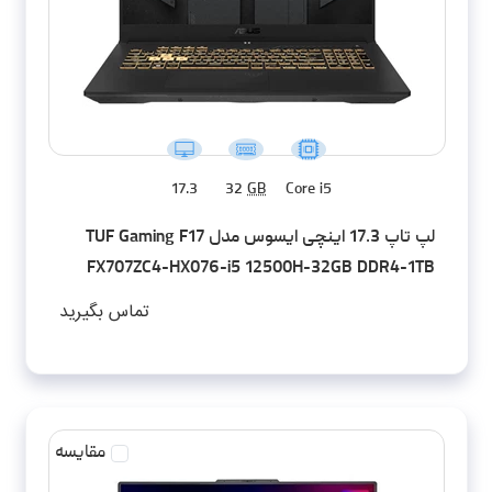
17.3
32
GB
Core i5
لپ تاپ 17.3 اینچی ایسوس مدل TUF Gaming F17
FX707ZC4-HX076-i5 12500H-32GB DDR4-1TB
SSD-RTX3050-FHD-W - کاستوم شده
تماس بگیرید
مقایسه