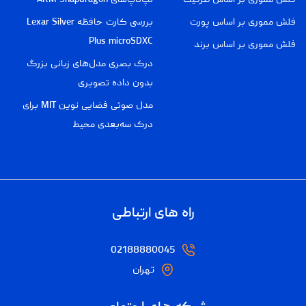
فلش مموری بر اساس پورت
بررسی کارت حافظه Lexar Silver
Plus microSDXC
فلش مموری بر اساس برند
درک بصری مدل‌های زبانی بزرگ
بدون داده تصویری
مدل صوتی فضایی نوین MIT برای
درک سه‌بعدی محیط
راه های ارتباطی
02188880045
تهران
شبکه های اجتماعی