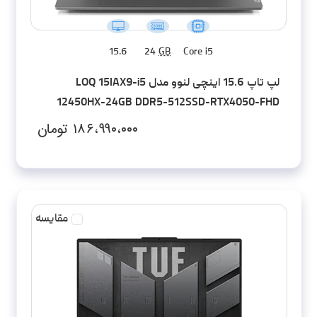
15.6
24
GB
Core i5
لپ تاپ 15.6 اینچی لنوو مدل LOQ 15IAX9-i5
12450HX-24GB DDR5-512SSD-RTX4050-FHD
۱۸۶،۹۹۰،۰۰۰
تومان
مقایسه