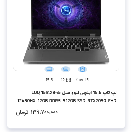
15.6
12
GB
Core i5
لپ تاپ 15.6 اینچی لنوو مدل LOQ 15IAX9-i5
12450HX-12GB DDR5-512GB SSD-RTX2050-FHD
۱۳۹،۷۰۰،۰۰۰
تومان