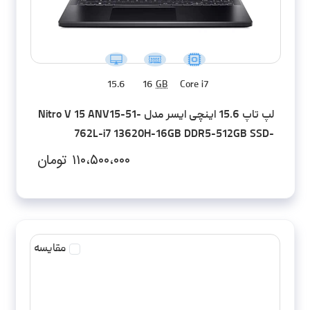
15.6
16
GB
Core i7
لپ تاپ 15.6 اینچی ایسر مدل Nitro V 15 ANV15-51-
762L-i7 13620H-16GB DDR5-512GB SSD-
RTX4060-FHD
۱۱۰،۵۰۰،۰۰۰
تومان
مقایسه