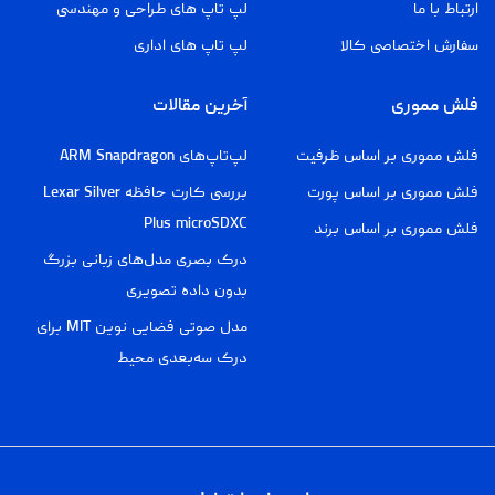
ارتباط با ما
لپ تاپ های طراحی و مهندسی
سفارش اختصاصی کالا
لپ تاپ های اداری
فلش مموری
آخرین مقالات
فلش مموری بر اساس ظرفیت
لپ‌تاپ‌های ARM Snapdragon
فلش مموری بر اساس پورت
بررسی کارت حافظه Lexar Silver
Plus microSDXC
فلش مموری بر اساس برند
درک بصری مدل‌های زبانی بزرگ
بدون داده تصویری
مدل صوتی فضایی نوین MIT برای
درک سه‌بعدی محیط