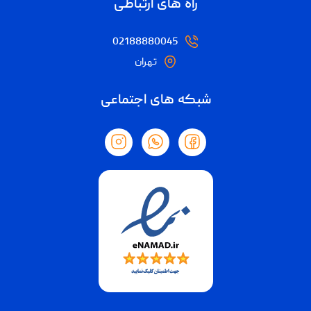
راه های ارتباطی
02188880045
تهران
شبکه های اجتماعی