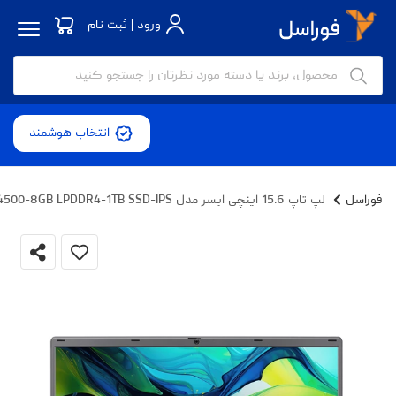
ورود | ثبت نام
انتخاب هوشمند
فوراسل
لپ تاپ 15.6 اینچی ایسر مدل Aspire Lite AL15-31P-C3W5-Celeron N4500-8GB LPDDR4-1TB SSD-IPS - کاستوم شده