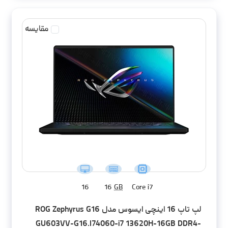
مقایسه
16
16
GB
Core i7
لپ تاپ 16 اینچی ایسوس مدل ROG Zephyrus G16
GU603VV-G16.I74060-i7 13620H-16GB DDR4-