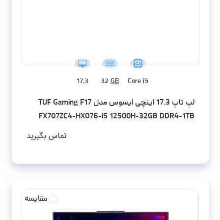
17.3
32
GB
Core i5
لپ تاپ 17.3 اینچی ایسوس مدل TUF Gaming F17
FX707ZC4-HX076-i5 12500H-32GB DDR4-1TB
SSD-RTX3050-FHD-W - کاستوم شده
تماس بگیرید
مقایسه