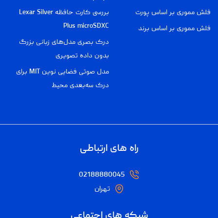
فلش مموری بر اساس پورت
بررسی کارت حافظه Lexar Silver
Plus microSDXC
فلش مموری بر اساس برند
درک بصری مدل‌های زبانی بزرگ
بدون داده تصویری
مدل صوتی فضایی نوین MIT برای
درک سه‌بعدی محیط
راه های ارتباطی
02188880045
تهران
شبکه های اجتماعی