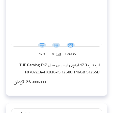
17.3
16
GB
Core i5
لپ تاپ 17.3 اینچی ایسوس مدل TUF Gaming F17
FX707ZC4-HX036-i5 12500H 16GB 512SSD
RTX3050 FHD
۶۸،۰۰۰،۰۰۰
تومان