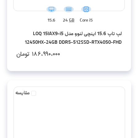
15.6
24
GB
Core i5
لپ تاپ 15.6 اینچی لنوو مدل LOQ 15IAX9-i5
12450HX-24GB DDR5-512SSD-RTX4050-FHD
۱۸۶،۹۹۰،۰۰۰
تومان
مقایسه