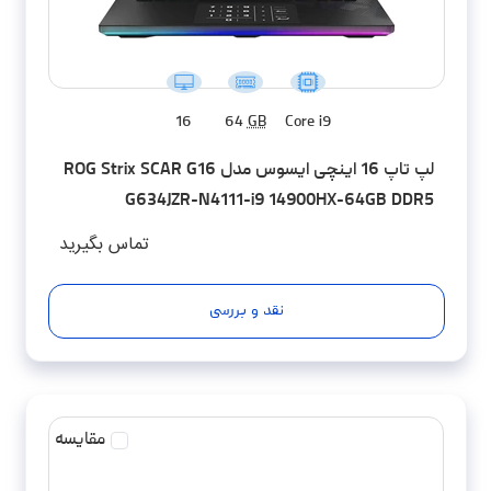
16
64
GB
Core i9
لپ تاپ 16 اینچی ایسوس مدل ROG Strix SCAR G16
G634JZR-N4111-i9 14900HX-64GB DDR5
5600MHz-2TB SSD-RTX4080-QHD 240Hz -
تماس بگیرید
کاستوم شده
نقد و بررسی
مقایسه