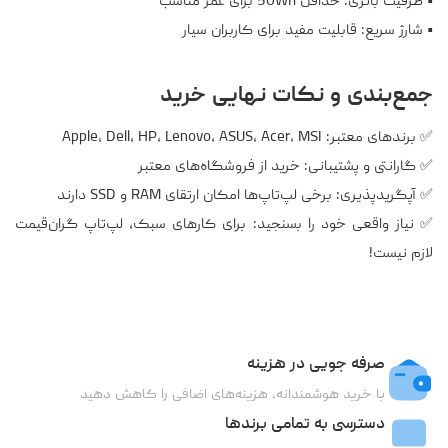
• ظرفیت باتری: حداقل 50Wh برای عمر مناسب
• شارژ سریع: قابلیت مفید برای کاربران سیار
جمع‌بندی و نکات نهایی خرید
✅ برندهای معتبر: Apple، Dell، HP، Lenovo، ASUS، Acer، MSI
✅ گارانتی و پشتیبانی: خرید از فروشگاه‌های معتبر
✅ آپگریدپذیری: برخی لپ‌تاپ‌ها امکان ارتقای RAM و SSD دارند
✅ نیاز واقعی خود را بسنجید: برای کارهای سبک، لپ‌تاپ گران‌قیمت
لازم نیست!
صرفه جویی در هزینه
با خرید هوشمندانه، هزینه‌های اضافی را کاهش دهید
دسترسی به تمامی برندها