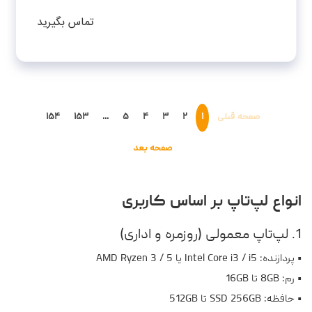
1TB SSD-RTX4060-FHD-W - کاستوم شده
تماس بگیرید
صفحه قبلی
۱
۲
۳
۴
۵
...
۱۵۳
۱۵۴
صفحه بعد
انواع لپ‌تاپ بر اساس کاربری
1. لپ‌تاپ معمولی (روزمره و اداری)
• پردازنده: Intel Core i3 / i5 یا AMD Ryzen 3 / 5
• رم: 8GB تا 16GB
• حافظه: SSD 256GB تا 512GB