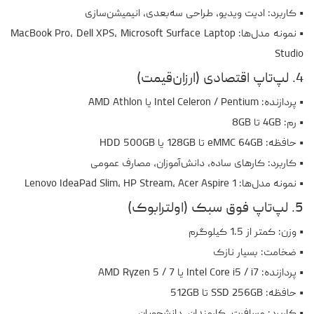
• کاربرد: ادیت ویدیو، طراحی سه‌بعدی، انیمیشن‌سازی
• نمونه مدل‌ها: MacBook Pro، Dell XPS، Microsoft Surface Laptop
Studio
4. لپ‌تاپ اقتصادی (ارزان‌قیمت)
• پردازنده: Intel Celeron / Pentium یا AMD Athlon
• رم: 4GB تا 8GB
• حافظه: eMMC 64GB تا 128GB یا HDD 500GB
• کاربرد: کارهای ساده، دانش‌آموزان، مصارف عمومی
• نمونه مدل‌ها: Lenovo IdeaPad Slim، HP Stream، Acer Aspire 1
5. لپ‌تاپ فوق سبک (اولترابوک)
• وزن: کمتر از 1.5 کیلوگرم
• ضخامت: بسیار نازک
• پردازنده: Intel Core i5 / i7 یا AMD Ryzen 5 / 7
• حافظه: SSD 256GB تا 512GB