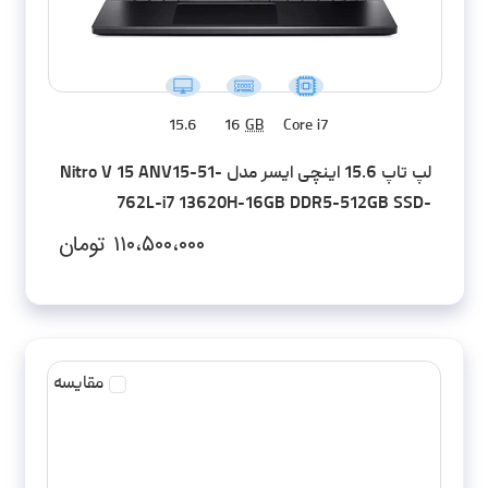
15.6
16
GB
Core i7
لپ تاپ 15.6 اینچی ایسر مدل Nitro V 15 ANV15-51-
762L-i7 13620H-16GB DDR5-512GB SSD-
RTX4060-FHD
۱۱۰،۵۰۰،۰۰۰
تومان
مقایسه