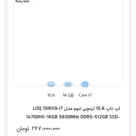
مقایسه
15.6
16
GB
Core i7
لپ تاپ 15.6 اینچی لنوو مدل LOQ 15IRX9-i7
14700HX-16GB 5600MHz DDR5-512GB SSD-
RTX4060-FHD
۲۶۷،۰۰۰،۰۰۰
تومان