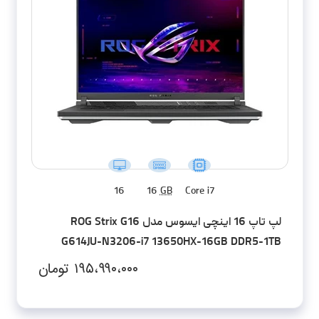
16
16
GB
Core i7
لپ تاپ 16 اینچی ایسوس مدل ROG Strix G16
G614JU-N3206-i7 13650HX-16GB DDR5-1TB
SSD-RTX4050-FHD
۱۹۵،۹۹۰،۰۰۰
تومان