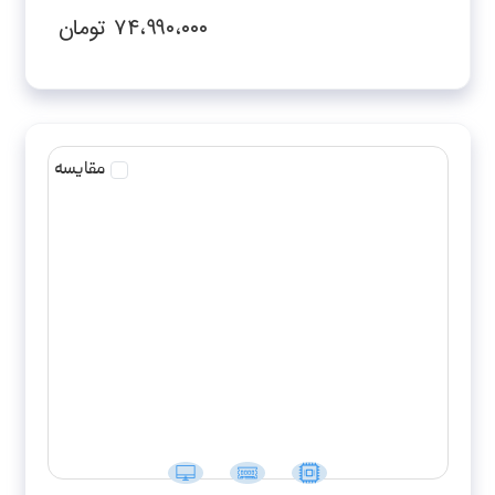
RTX3050-FHD
۷۴،۹۹۰،۰۰۰
تومان
مقایسه