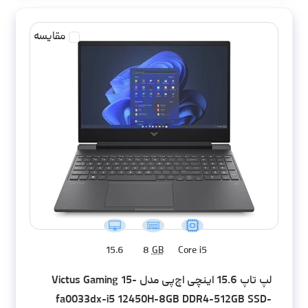
مقایسه
15.6
8
GB
Core i5
لپ تاپ 15.6 اینچی اچ‌پی مدل Victus Gaming 15-
fa0033dx-i5 12450H-8GB DDR4-512GB SSD-