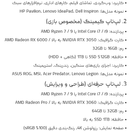
• کاربرد: وب‌گردی، تماشای فیلم، کارهای اداری، نرم‌افزارهای سبک
• نمونه مدل‌ها: HP Pavilion، Lenovo IdeaPad، Dell Inspiron
2. لپ‌تاپ گیمینگ (مخصوص بازی)
• پردازنده: Intel Core i7 / i9 یا AMD Ryzen 7 / 9
• کارت گرافیک: NVIDIA RTX 3050 به بالا / AMD Radeon RX 6000
• رم: 16GB تا 32GB
• حافظه: SSD 512GB تا 1TB (گاهی + HDD)
• کاربرد: اجرای بازی‌های سنگین، رندرینگ، استریمینگ
• نمونه مدل‌ها: ASUS ROG، MSI، Acer Predator، Lenovo Legion
3. لپ‌تاپ حرفه‌ای (طراحی و ویرایش)
• پردازنده: Intel Core i7 / i9 یا AMD Ryzen 7 / 9
• کارت گرافیک: NVIDIA RTX 3060 به بالا / AMD Radeon Pro
• رم: 32GB تا 64GB
• حافظه: SSD 1TB به بالا
• صفحه نمایش: رزولوشن 4K، رنگ‌بندی دقیق (100% sRGB)