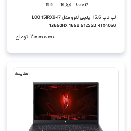
15.6
16
GB
Core i7
لپ تاپ 15.6 اینچی لنوو مدل LOQ 15IRX9-i7
13650HX 16GB 512SSD RTX4050
۲۱۰،۰۰۰،۰۰۰
تومان
مقایسه