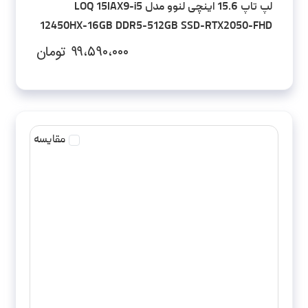
لپ تاپ 15.6 اینچی لنوو مدل LOQ 15IAX9-i5
12450HX-16GB DDR5-512GB SSD-RTX2050-FHD
۹۹،۵۹۰،۰۰۰
تومان
مقایسه