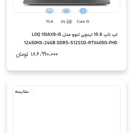
15.6
24
GB
Core i5
لپ تاپ 15.6 اینچی لنوو مدل LOQ 15IAX9-i5
12450HX-24GB DDR5-512SSD-RTX4050-FHD
۱۸۶،۹۹۰،۰۰۰
تومان
مقایسه