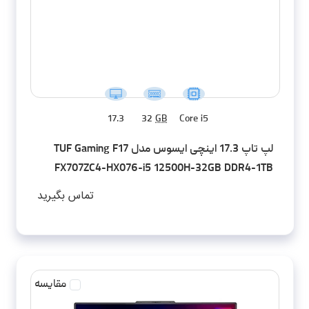
17.3
32
GB
Core i5
لپ تاپ 17.3 اینچی ایسوس مدل TUF Gaming F17
FX707ZC4-HX076-i5 12500H-32GB DDR4-1TB
SSD-RTX3050-FHD-W - کاستوم شده
تماس بگیرید
مقایسه