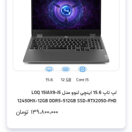
15.6
12
GB
Core i5
لپ تاپ 15.6 اینچی لنوو مدل LOQ 15IAX9-i5
12450HX-12GB DDR5-512GB SSD-RTX2050-FHD
۱۳۹،۸۰۰،۰۰۰
تومان