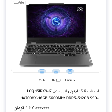
مقایسه
15.6
16
GB
Core i7
لپ تاپ 15.6 اینچی لنوو مدل LOQ 15IRX9-i7
14700HX-16GB 5600MHz DDR5-512GB SSD-
RTX4060-FHD
۲۶۷،۰۰۰،۰۰۰
تومان