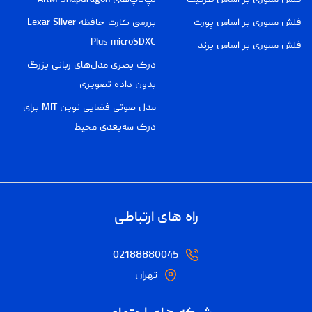
فلش مموری بر اساس پورت
بررسی کارت حافظه Lexar Silver
Plus microSDXC
فلش مموری بر اساس برند
درک بصری مدل‌های زبانی بزرگ
بدون داده تصویری
مدل صوتی فضایی نوین MIT برای
درک سه‌بعدی محیط
راه های ارتباطی
02188880045
تهران
شبکه های اجتماعی