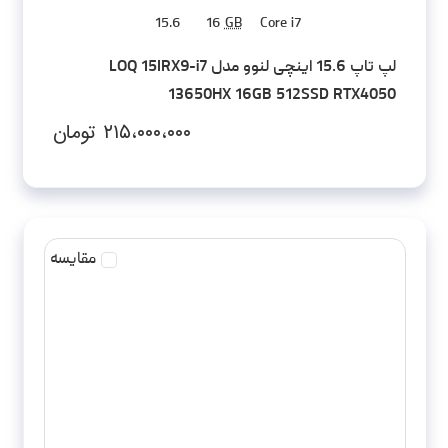
15.6
16
GB
Core i7
لپ تاپ 15.6 اینچی لنوو مدل LOQ 15IRX9-i7
13650HX 16GB 512SSD RTX4050
۲۱۵،۰۰۰،۰۰۰
تومان
مقایسه