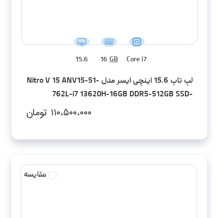
15.6
16
GB
Core i7
لپ تاپ 15.6 اینچی ایسر مدل Nitro V 15 ANV15-51-
762L-i7 13620H-16GB DDR5-512GB SSD-
RTX4060-FHD
۱۱۰،۵۰۰،۰۰۰
تومان
مقایسه