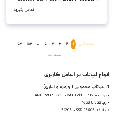
1TB SSD-RTX4060-FHD-W - کاستوم شده
تماس بگیرید
صفحه قبلی
۱
۲
۳
۴
۵
...
۱۵۳
۱۵۴
صفحه بعد
انواع لپ‌تاپ بر اساس کاربری
1. لپ‌تاپ معمولی (روزمره و اداری)
• پردازنده: Intel Core i3 / i5 یا AMD Ryzen 3 / 5
• رم: 8GB تا 16GB
• حافظه: SSD 256GB تا 512GB