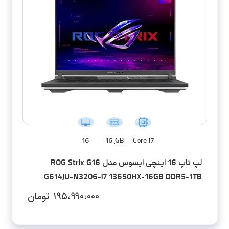
16
16
GB
Core i7
لپ تاپ 16 اینچی ایسوس مدل ROG Strix G16
G614JU-N3206-i7 13650HX-16GB DDR5-1TB
SSD-RTX4050-FHD
۱۹۵،۹۹۰،۰۰۰
تومان