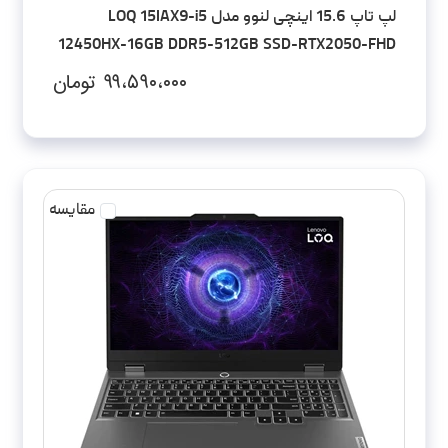
لپ تاپ 15.6 اینچی لنوو مدل LOQ 15IAX9-i5
12450HX-16GB DDR5-512GB SSD-RTX2050-FHD
۹۹،۵۹۰،۰۰۰
تومان
مقایسه