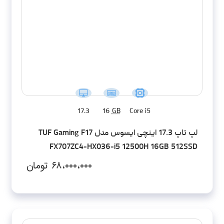
17.3
16
GB
Core i5
لپ تاپ 17.3 اینچی ایسوس مدل TUF Gaming F17
FX707ZC4-HX036-i5 12500H 16GB 512SSD
RTX3050 FHD
۶۸،۰۰۰،۰۰۰
تومان