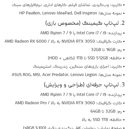
• کاربرد: وب‌گردی، تماشای فیلم، کارهای اداری، نرم‌افزارهای سبک
• نمونه مدل‌ها: HP Pavilion، Lenovo IdeaPad، Dell Inspiron
2. لپ‌تاپ گیمینگ (مخصوص بازی)
• پردازنده: Intel Core i7 / i9 یا AMD Ryzen 7 / 9
• کارت گرافیک: NVIDIA RTX 3050 به بالا / AMD Radeon RX 6000
• رم: 16GB تا 32GB
• حافظه: SSD 512GB تا 1TB (گاهی + HDD)
• کاربرد: اجرای بازی‌های سنگین، رندرینگ، استریمینگ
• نمونه مدل‌ها: ASUS ROG، MSI، Acer Predator، Lenovo Legion
3. لپ‌تاپ حرفه‌ای (طراحی و ویرایش)
• پردازنده: Intel Core i7 / i9 یا AMD Ryzen 7 / 9
• کارت گرافیک: NVIDIA RTX 3060 به بالا / AMD Radeon Pro
• رم: 32GB تا 64GB
• حافظه: SSD 1TB به بالا
• صفحه نمایش: رزولوشن 4K، رنگ‌بندی دقیق (100% sRGB)