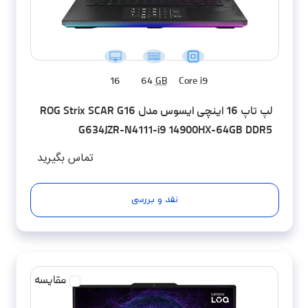
16
64
GB
Core i9
لپ تاپ 16 اینچی ایسوس مدل ROG Strix SCAR G16
G634JZR-N4111-i9 14900HX-64GB DDR5
5600MHz-2TB SSD-RTX4080-QHD 240Hz -
تماس بگیرید
کاستوم شده
نقد و بررسی
مقایسه