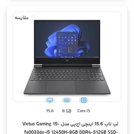
مقایسه
15.6
8
GB
Core i5
لپ تاپ 15.6 اینچی اچ‌پی مدل Victus Gaming 15-
fa0033dx-i5 12450H-8GB DDR4-512GB SSD-