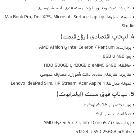
• کاربرد: ادیت ویدیو، طراحی سه‌بعدی، انیمیشن‌سازی
• نمونه مدل‌ها: MacBook Pro، Dell XPS، Microsoft Surface Laptop
Studio
4. لپ‌تاپ اقتصادی (ارزان‌قیمت)
• پردازنده: Intel Celeron / Pentium یا AMD Athlon
• رم: 4GB تا 8GB
• حافظه: eMMC 64GB تا 128GB یا HDD 500GB
• کاربرد: کارهای ساده، دانش‌آموزان، مصارف عمومی
• نمونه مدل‌ها: Lenovo IdeaPad Slim، HP Stream، Acer Aspire 1
5. لپ‌تاپ فوق سبک (اولترابوک)
• وزن: کمتر از 1.5 کیلوگرم
• ضخامت: بسیار نازک
• پردازنده: Intel Core i5 / i7 یا AMD Ryzen 5 / 7
• حافظه: SSD 256GB تا 512GB