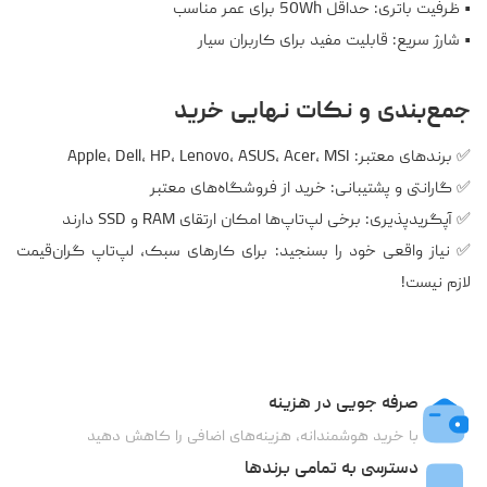
• ظرفیت باتری: حداقل 50Wh برای عمر مناسب
• شارژ سریع: قابلیت مفید برای کاربران سیار
جمع‌بندی و نکات نهایی خرید
✅ برندهای معتبر: Apple، Dell، HP، Lenovo، ASUS، Acer، MSI
✅ گارانتی و پشتیبانی: خرید از فروشگاه‌های معتبر
✅ آپگریدپذیری: برخی لپ‌تاپ‌ها امکان ارتقای RAM و SSD دارند
✅ نیاز واقعی خود را بسنجید: برای کارهای سبک، لپ‌تاپ گران‌قیمت
لازم نیست!
صرفه جویی در هزینه
با خرید هوشمندانه، هزینه‌های اضافی را کاهش دهید
دسترسی به تمامی برندها