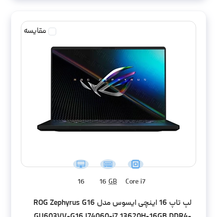
مقایسه
16
16
GB
Core i7
لپ تاپ 16 اینچی ایسوس مدل ROG Zephyrus G16
GU603VV-G16.I74060-i7 13620H-16GB DDR4-