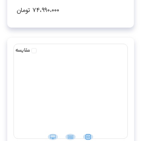
RTX3050-FHD
۷۴،۹۹۰،۰۰۰
تومان
مقایسه