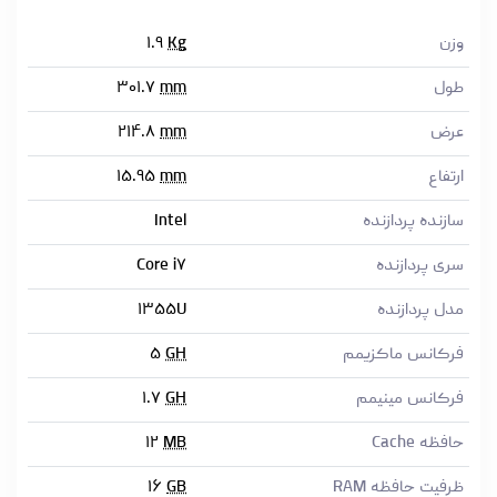
وزن
Kg
۱.۹
طول
mm
۳۰۱.۷
عرض
mm
۲۱۴.۸
ارتفاع
mm
۱۵.۹۵
سازنده پردازنده
Intel
سری پردازنده
Core i۷
مدل پردازنده
۱۳۵۵U
فرکانس ماکزیمم
GH
۵
فرکانس مینیمم
GH
۱.۷
حافظه Cache
MB
۱۲
ظرفیت حافظه RAM
GB
۱۶