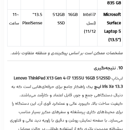
835 G8
~11
13.5"
512GB
16GB
Intel i7
Microsoft
Surface
(نسل
SSD
PixelSense
ساعت
11/12)
Laptop 5
(13.5")
مشخصات ممکن است بر اساس پیکربندی و منطقه متفاوت باشد.
10. نتیجه‌گیری
لپ‌تاپ
Lenovo ThinkPad X13 Gen 4-i7 1355U 16GB 512SSD
Iris Xe 13.3 اینچ
یک راهکار جامع برای حرفه‌ای‌هایی است که به
دنبال دستگاهی جمع و جور، قابل اعتماد و کارآمد می‌باشند.
کیفیت ساخت بالا، کیبورد عالی و عملکرد قوی آن، این دستگاه را
برای محیط‌های کاری پرمشغله و سفرهای مکرر بسیار مناسب
می‌سازد. با صفحه نمایش روشن و دقیق با زاویه دید عالی و فناوری
پیشرفته مدیریت باتری که از استفاده طولانی در حالت موبایل