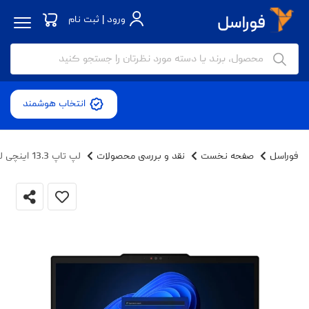
ورود | ثبت نام
انتخاب هوشمند
فوراسل
صفحه نخست
نقد و بررسی محصولات
لپ تاپ 13.3 اینچی لنوو مدل ThinkPad X13 Gen 4-i7 1355U 16GB 512SSD