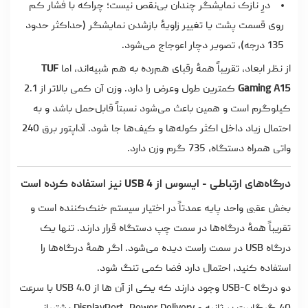
درِ نازک نمایشگر چندان بی‌نقص نیست؛ چراکه با فشار کم
روی قسمت پشت یا تغییر زاویۀ بازشدن نمایشگر (حداکثر حدود
135 درجه)، تصویر دچار اعوجاج می‌شود.
از نظر ابعاد، تقریباً همۀ رقبای هم‌رده به هم شبیه‌اند، اما
TUF
Gaming A15
کمترین طول‌ و‌عرض را دارد. وزن آن کمی بالاتر از 2.1
کیلوگرم است و همین باعث می‌شود نسبتاً قابل‌حمل باشد و به
احتمال زیاد داخل اکثر کوله‌ها و کیف‌ها جا شود. آداپتور برق 240
واتی همراه دستگاه، 735 گرم وزن دارد.
درگاه‌های ارتباطی - ایسوس از USB 4 نیز استفاده کرده است
بخش عقبی واحد پایه عمدتاً در اختیار سیستم خنک‌کننده است و
تقریباً همۀ درگاه‌ها در سمت چپ دستگاه قرار دارند. تنها یک
درگاه USB در سمت راست دیده می‌شود. اگر همۀ درگاه‌ها را
استفاده کنید، احتمال دارد فضا کمی تنگ شود.
دو درگاه USB-C وجود دارند که یکی از آن ها از USB 4.0 با سرعت