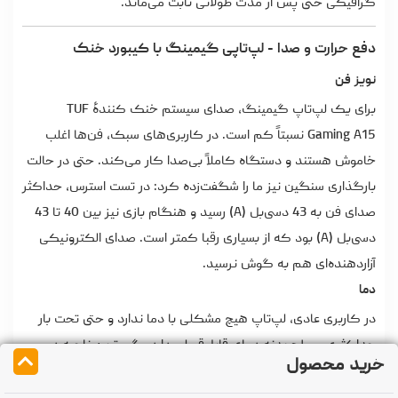
گرافیکی حتی پس از مدت طولانی ثابت می‌ماند.
دفع حرارت و صدا - لپ‌تاپی گیمینگ با کیبورد خنک
نویز فن
برای یک لپ‌تاپ گیمینگ، صدای سیستم خنک‌ کنندۀ TUF
Gaming A15 نسبتاً کم است. در کاربری‌های سبک، فن‌ها اغلب
خاموش هستند و دستگاه کاملاً بی‌صدا کار می‌کند. حتی در حالت
بارگذاری سنگین نیز ما را شگفت‌زده کرد: در تست استرس، حداکثر
صدای فن به 43 دسی‌بل (A) رسید و هنگام بازی نیز بین 40 تا 43
دسی‌بل (A) بود که از بسیاری رقبا کمتر است. صدای الکترونیکی
آزاردهنده‌ای هم به گوش نرسید.
دما
در کاربری عادی، لپ‌تاپ هیچ مشکلی با دما ندارد و حتی تحت بار
حداکثری، سطح بدنه دمای قابل‌قبولی دارد. گرم‌ترین ناحیه در
خرید محصول
مرکز بخش بالایی پایه به حدود 50 درجۀ سانتی‌گراد رسید که
بالاتر از محدوده کیبورد است و کلیدهای WASD که در بازی بیشتر