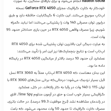
Radeon 680M
انجام می‌شود و برای بارهای سنگین، به‌ صورت
خودکار به کارت گرافیک مجزای
GeForce RTX 4050
نسخه
لپ‌تاپ سوییچ می‌کند. این کارت 6 گیگابایت حافظه دارد و طبق
درایور، توان مصرفی 140 وات را پشتیبانی می‌کند؛ اما نباید گمراه
شویم، زیرا مصرف واقعی RTX 4050 در حین بازی حداکثر حدود 95
وات است.
به‌ عبارت دیگر، این بالاترین توان پشتیبانی‌ شده برای RTX 4050
لپ‌تاپ است و نتایج بنچمارک‌ها نیز این امر را تأیید می‌کنند:
عملکرد آن حدود 10 درصد بالاتر از میانگین RTX 4050 در پایگاه
داده ما بود.
این بدان معناست که RTX 4050 لپ‌تاپ عملاً به RTX 3060 نسل
قبل بسیار نزدیک می‌شود؛ درحالی‌که برخی مدل‌های RTX 3060 با
توان 115 تا 140 وات در رقبا به‌ کار رفته‌اند. در کل، عملکرد
گرافیکی بسیار خوب است و حتی در آزمون مداوم Time Spy، افتی
در راندمان مشاهده نشد (نرخ موفقیت 99.3 درصد). در حالت باتری،
مصرف کارت گرافیک تا حدود 50 وات محدود می‌شود که باعث