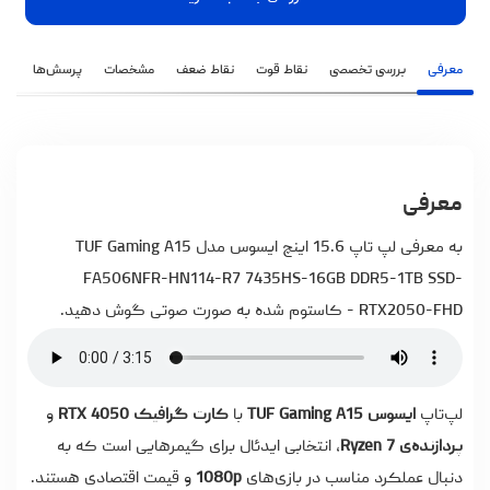
معرفی
بررسی تخصصی
نقاط قوت
نقاط ضعف
مشخصات
پرسش‌ها
نظ
معرفی
به معرفی لپ تاپ 15.6 اینچ ایسوس مدل TUF Gaming A15
FA506NFR-HN114-R7 7435HS-16GB DDR5-1TB SSD-
RTX2050-FHD - کاستوم شده به صورت صوتی گوش دهید.
لپ‌تاپ
ایسوس TUF Gaming A15
با
کارت گرافیک RTX 4050
و
پردازنده‌ی Ryzen 7
، انتخابی ایدئال برای گیمرهایی است که به
دنبال عملکرد مناسب در بازی‌های
1080p
و قیمت اقتصادی هستند.