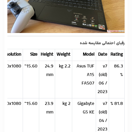
رقبای احتمالی مقایسه شده
Resolution
Size
Height
Weight
Model
Date
Rating
1920x1080
15.60"
24.9
2.2 kg
Asus TUF
v7
86.3
mm
A15
(old)
%
FA507
06 /
2023
1920x1080
15.60"
23.9
2 kg
Gigabyte
v7
81.8 %
mm
G5 KE
(old)
04 /
2023