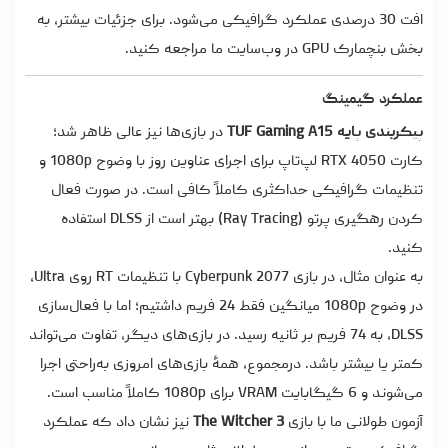
افت 30 درصدی عملکرد گرافیکی می‌شود. برای جزئیات بیشتر، به
بخش بنچمارک GPU در وب‌سایت ما مراجعه کنید.
عملکرد گیمینگ
پیکربندی پایه TUF Gaming A15
در بازی‌ها نیز عالی ظاهر شد؛
کارت RTX 4050 لپ‌تاپ برای اجرای عناوین روز با وضوح 1080p و
تنظیمات گرافیکی حداکثری کاملاً کافی است. در صورت فعال
کردن رهگیری پرتو (Ray Tracing) بهتر است از DLSS استفاده
کنید.
به‌ عنوان مثال، در بازی Cyberpunk 2077 با تنظیمات RT روی Ultra،
در وضوح 1080p میانگین فقط 24 فریم داشتیم؛ اما با فعال‌سازی
DLSS، به 74 فریم بر ثانیه رسید. در بازی‌های دیگر، تفاوت می‌تواند
کمتر یا بیشتر باشد. درمجموع، همۀ بازی‌های امروزی به‌راحتی اجرا
می‌شوند و 6 گیگابایت VRAM برای 1080p کاملاً مناسب است.
آزمون طولانی ما با بازی
The Witcher 3
نیز نشان داد که عملکرد