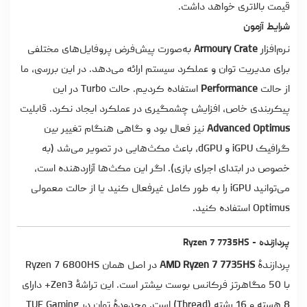
قیمت بالاتری خواهد داشت.
شرایط آزمون
نرم‌افزار
Armoury Crate
به‌صورت پیش‌فرض پروفایل‌های مختلفی
برای مدیریت توان و عملکرد سیستم ارائه می‌دهد. در این بررسی، ما
از حالت
Performance
استفاده کردیم. حالت Turbo در این
پیکربندی خاص، افزایش چشمگیری در عملکرد ایجاد نکرد. قابلیت
Advanced Optimus
نیز فعال بود و گاهی هنگام تغییر بین
گرافیک iGPU و dGPU، باعث مکث‌هایی در تصویر می‌شد (به‌
خصوص در ابتدای اجرای بازی). اگر این مکث‌ها آزاردهنده است،
می‌توانید iGPU را به‌ طور کامل غیرفعال کنید یا از حالت معمولی
Optimus استفاده کنید.
پردازنده - Ryzen 7 7735HS
پردازندۀ
AMD Ryzen 7 7735HS
در اصل همان Ryzen 7 6800HS
با 50 مگاهرتز فرکانس بوست بیشتر است. این تراشۀ Zen3+ دارای
8 هسته و 16 رشته (Thread) است. محدودۀ توان در TUF Gaming