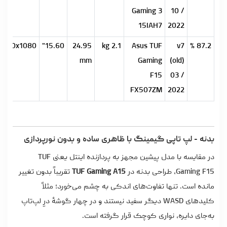
Gaming 3
10 /
15IAH7
2022
1920x1080
15.60"
24.95
2.1 kg
Asus TUF
v7
87.2 %
mm
Gaming
(old)
F15
03 /
FX507ZM
2022
بدنه - لپ تاپی گیمینگ با ظاهری ساده و بدون نورپردازی
در مقایسه با مدل پیشین مجهز به پردازنده اینتل یعنی TUF
Gaming F15، طراحی بدنه در
TUF Gaming A15
تقریباً بدون تغییر
مانده است. تنها تفاوت‌های اندکی به چشم می‌خورد؛ مثلاً
کلیدهای WASD دیگر سفید نیستند و در چهار گوشۀ درِ لپ‌تاپ
به‌جای دایره، نواری کوچک قرار گرفته است.