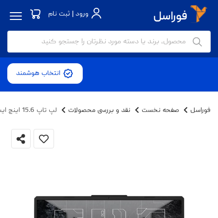
ورود | ثبت نام
انتخاب هوشمند
فوراسل
صفحه نخست
نقد و بررسی محصولات
لپ تاپ 15.6 اینچ ایسوس مدل TUF Gaming A15 FA506NFR-HN114-R7 7435HS-16GB DDR5-1TB SSD-RTX2050-FHD - کاستوم شده