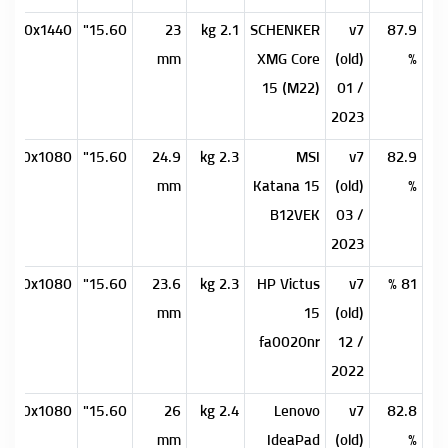
2560x1440
15.60"
23
2.1 kg
SCHENKER
v7
87.9
mm
XMG Core
(old)
%
15 (M22)
01 /
2023
1920x1080
15.60"
24.9
2.3 kg
MSI
v7
82.9
mm
Katana 15
(old)
%
B12VEK
03 /
2023
1920x1080
15.60"
23.6
2.3 kg
HP Victus
v7
81 %
mm
15
(old)
fa0020nr
12 /
2022
1920x1080
15.60"
26
2.4 kg
Lenovo
v7
82.8
mm
IdeaPad
(old)
%