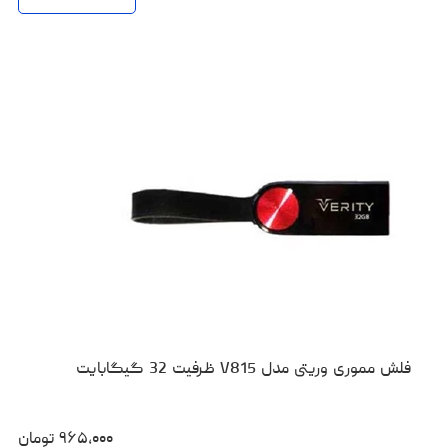
فلش مموری وریتی مدل V815 ظرفیت 32 گیگابایت
۹۶۵،۰۰۰
تومان