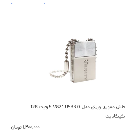
فلش مموری وریتی مدل V821 USB3.0 ظرفیت 128
گیگابایت
۱،۴۰۰،۰۰۰
تومان