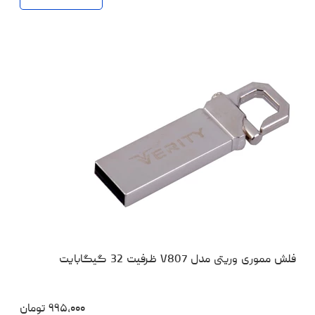
فلش مموری وریتی مدل V807 ظرفیت 32 گیگابایت
۹۹۵،۰۰۰
تومان