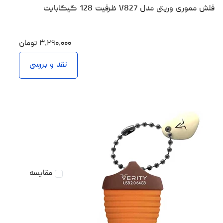
فلش مموری وریتی مدل V827 ظرفیت 128 گیگابایت
۳،۲۹۰،۰۰۰
تومان
نقد و بررسی
مقایسه