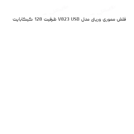
فلش مموری وریتی مدل V823 USB ظرفیت 128 گیگابایت
۲،۸۰۰،۰۰۰
تومان
نقد و بررسی
مقایسه