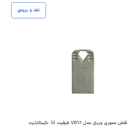
نقد و بررسی
فلش مموری وریتی مدل V817 ظرفیت 32 گیگابایت