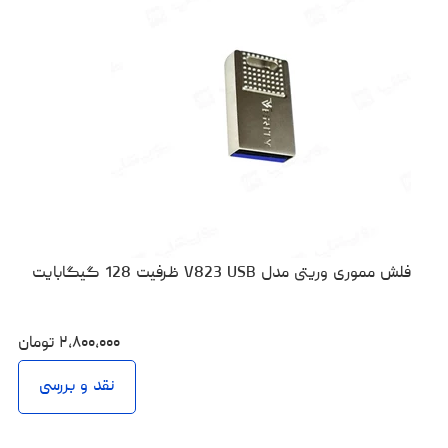
فلش مموری وریتی مدل V823 USB ظرفیت 128 گیگابایت
۲،۸۰۰،۰۰۰
تومان
نقد و بررسی