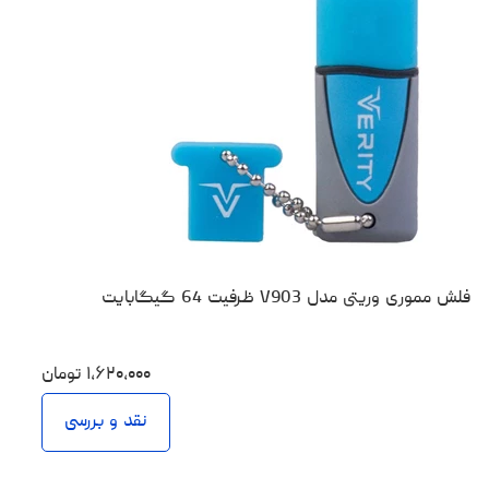
فلش مموری وریتی مدل V903 ظرفیت 64 گیگابایت
۱،۶۲۰،۰۰۰
تومان
نقد و بررسی