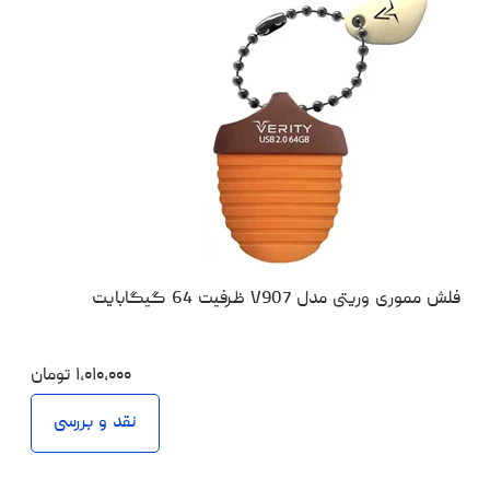
فلش مموری وریتی مدل V907 ظرفیت 64 گیگابایت
۱،۰۱۰،۰۰۰
تومان
نقد و بررسی