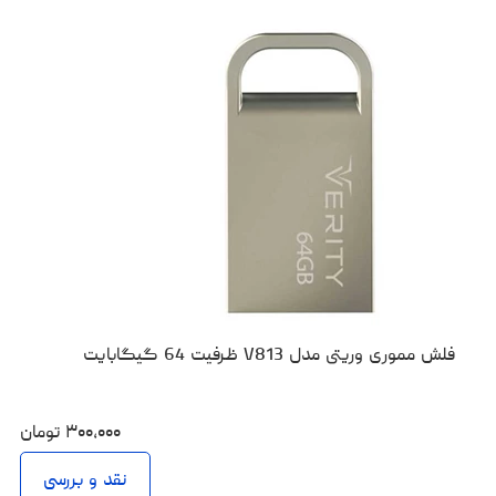
فلش مموری وریتی مدل V813 ظرفیت 64 گیگابایت
۳۰۰،۰۰۰
تومان
نقد و بررسی