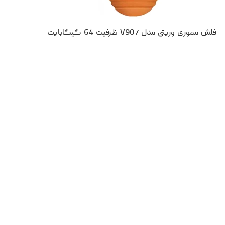
فلش مموری وریتی مدل V907 ظرفیت 64 گیگابایت
۱،۰۱۰،۰۰۰
تومان
نقد و بررسی
مقایسه