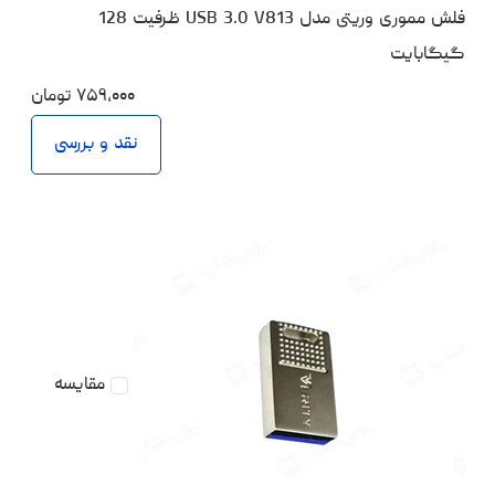
فلش مموری وریتی مدل USB 3.0 V813 ظرفیت 128
گیگابایت
۷۵۹،۰۰۰
تومان
نقد و بررسی
مقایسه