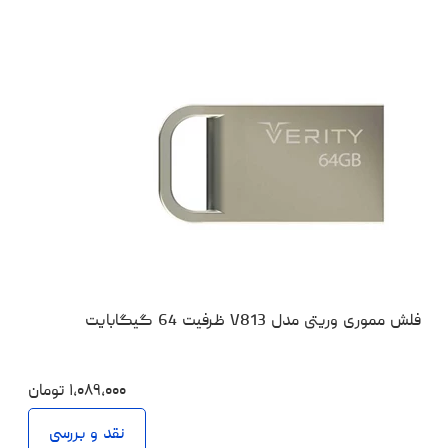
فلش مموری وریتی مدل V813 ظرفیت 64 گیگابایت
۱،۰۸۹،۰۰۰
تومان
نقد و بررسی