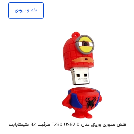
نقد و بررسی
فلش مموری وریتی مدل T230 USB2.0 ظرفیت 32 گیگابایت