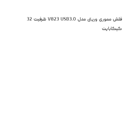
فلش مموری وریتی مدل V823 USB3.0 ظرفیت 32
گیگابایت
۶۰۰،۰۰۰
تومان
نقد و بررسی
مقایسه