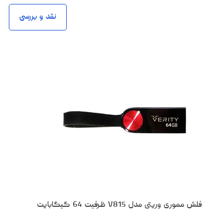
نقد و بررسی
فلش مموری وریتی مدل V815 ظرفیت 64 گیگابایت