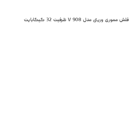
فلش مموری وریتی مدل V 908 ظرفیت 32 گیگابایت
۹۹۹،۰۰۰
تومان
نقد و بررسی
مقایسه