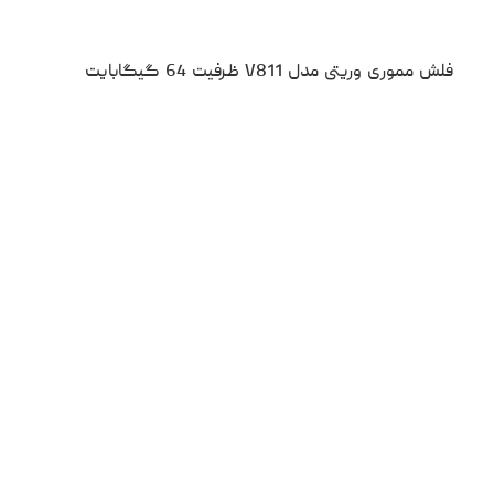
فلش مموری وریتی مدل V811 ظرفیت 64 گیگابایت
۱،۰۹۰،۰۰۰
تومان
نقد و بررسی
مقایسه