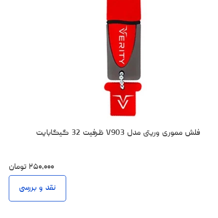
فلش مموری وریتی مدل V903 ظرفیت 32 گیگابایت
۲۵۰،۰۰۰
تومان
نقد و بررسی