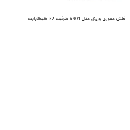
فلش مموری وریتی مدل V901 ظرفیت 32 گیگابایت
۱،۱۹۵،۰۰۰
تومان
نقد و بررسی
مقایسه