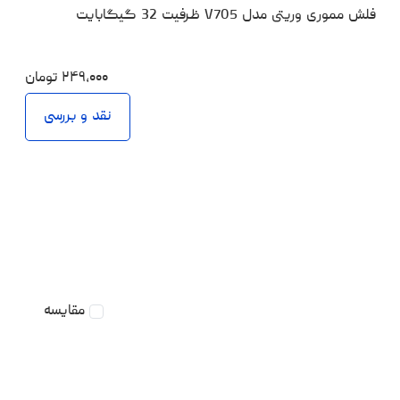
فلش مموری وریتی مدل V705 ظرفیت 32 گیگابایت
۲۴۹،۰۰۰
تومان
نقد و بررسی
مقایسه