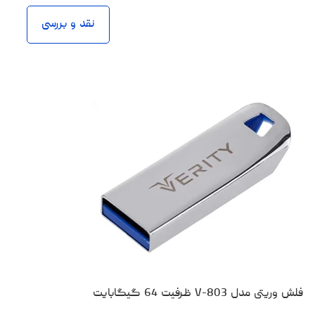
نقد و بررسی
فلش وریتی مدل V-803 ظرفیت 64 گیگابایت