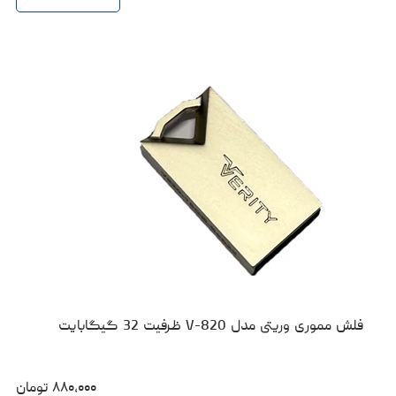
فلش مموری وریتی مدل V-820 ظرفیت 32 گیگابایت
۸۸۰،۰۰۰
تومان