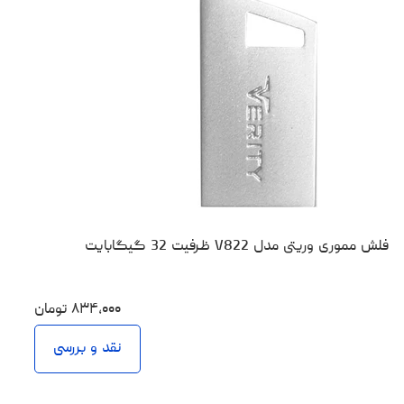
فلش مموری وریتی مدل V822 ظرفیت 32 گیگابایت
۸۳۴،۰۰۰
تومان
نقد و بررسی