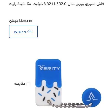
فلش مموری وریتی مدل V821 USB2.0 ظرفیت 64 گیگابایت
۱،۱۸۰،۰۰۰
تومان
نقد و بررسی
مقایسه