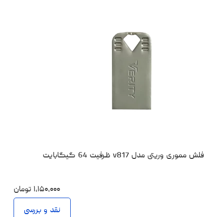
فلش مموری وریتی مدل v817 ظرفیت 64 گیگابایت
۱،۱۵۰،۰۰۰
تومان
نقد و بررسی