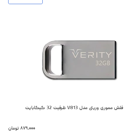
فلش مموری وریتی مدل V813 ظرفیت 32 گیگابایت
۸۷۹،۰۰۰
تومان