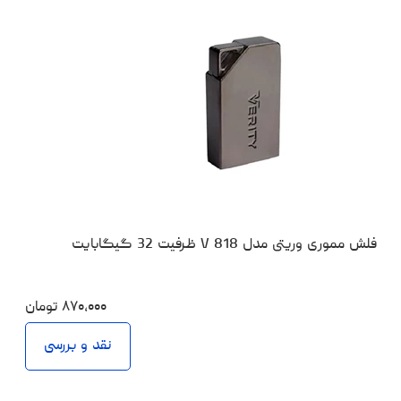
فلش مموری وریتی مدل V 818 ظرفیت 32 گیگابایت
۸۷۰،۰۰۰
تومان
نقد و بررسی