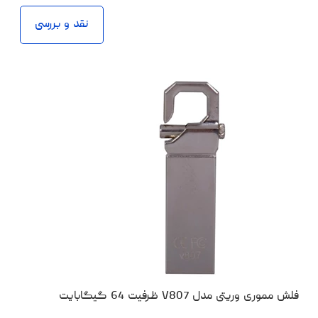
نقد و بررسی
فلش مموری وریتی مدل V807 ظرفیت 64 گیگابایت