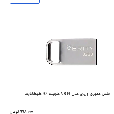
فلش مموری وریتی مدل V813 ظرفیت 32 گیگابایت
۹۹۸،۰۰۰
تومان