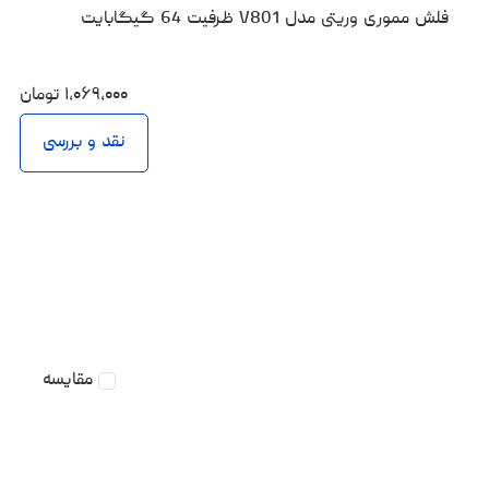
فلش مموری وریتی مدل V801 ظرفیت 64 گیگابایت
۱،۰۶۹،۰۰۰
تومان
نقد و بررسی
مقایسه