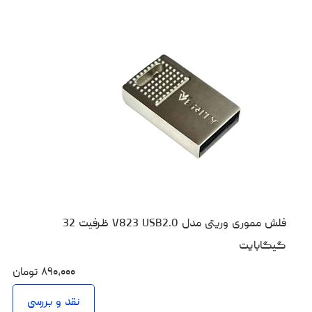
فلش مموری وریتی مدل V823 USB2.0 ظرفیت 32
گیگابایت
۸۹۰،۰۰۰
تومان
نقد و بررسی