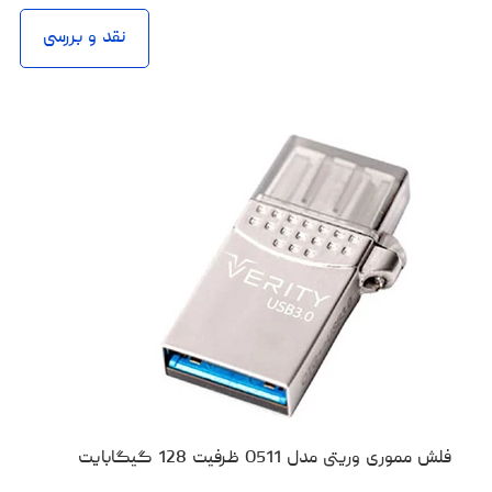
نقد و بررسی
فلش مموری وریتی مدل O511 ظرفیت 128 گیگابایت