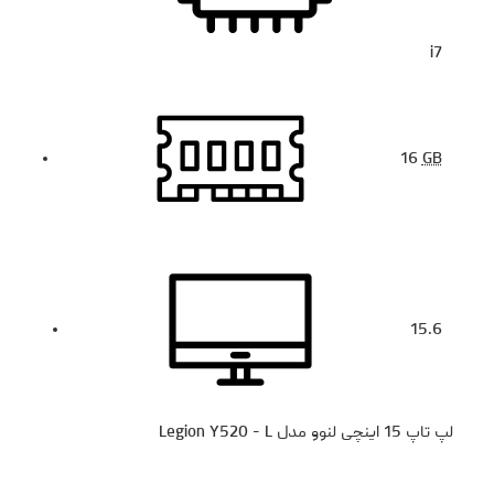
i7
16
GB
15.6
لپ تاپ 15 اینچی لنوو مدل Legion Y520 - L