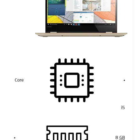
Core
i5
8
GB