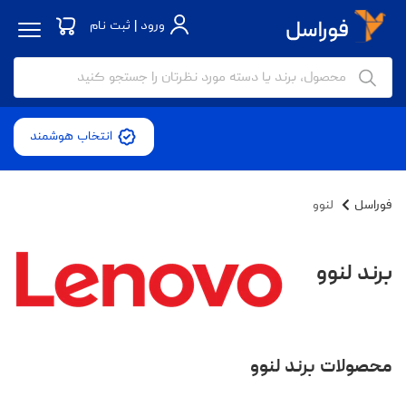
ورود | ثبت نام
انتخاب هوشمند
فوراسل
لنوو
برند لنوو
محصولات برند لنوو