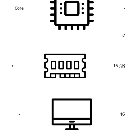
Core
i7
16
GB
16