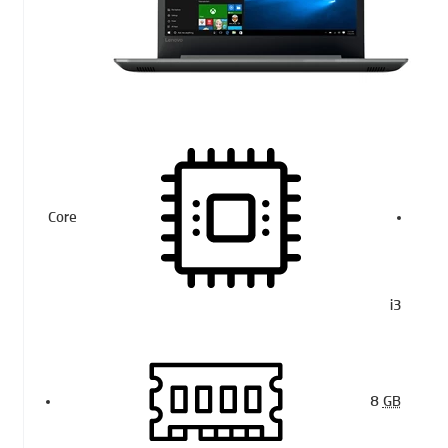
Core
i3
8
GB