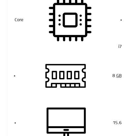
Core
i7
8
GB
15.6