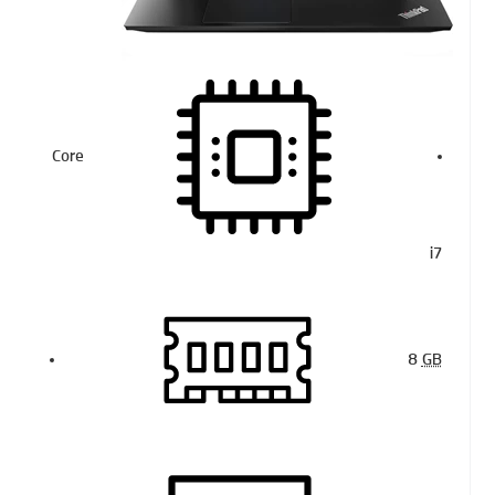
Core
i7
8
GB