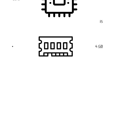
i5
4
GB
14
لپ تاپ لنوو تینک S440