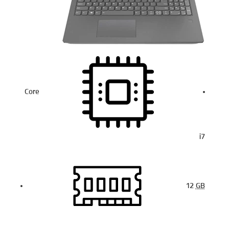
Core
i7
12
GB