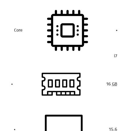
Core
i7
16
GB
15.6