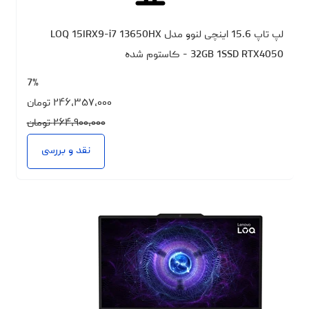
لپ تاپ 15.6 اینچی لنوو مدل LOQ 15IRX9-i7 13650HX
32GB 1SSD RTX4050 - کاستوم شده
7%
۲۴۶،۳۵۷،۰۰۰
تومان
۲۶۴،۹۰۰،۰۰۰
تومان
نقد و بررسی