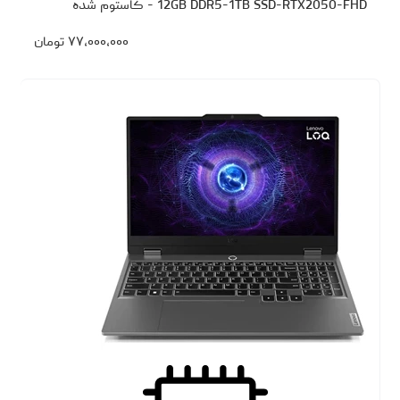
12GB DDR5-1TB SSD-RTX2050-FHD - کاستوم شده
۷۷،۰۰۰،۰۰۰
تومان