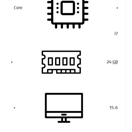
Core
i7
24
GB
15.6