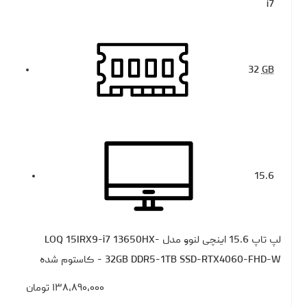
i7
32
GB
15.6
لپ تاپ 15.6 اینچی لنوو مدل LOQ 15IRX9-i7 13650HX-
32GB DDR5-1TB SSD-RTX4060-FHD-W - کاستوم شده
۱۳۸،۸۹۰،۰۰۰
تومان