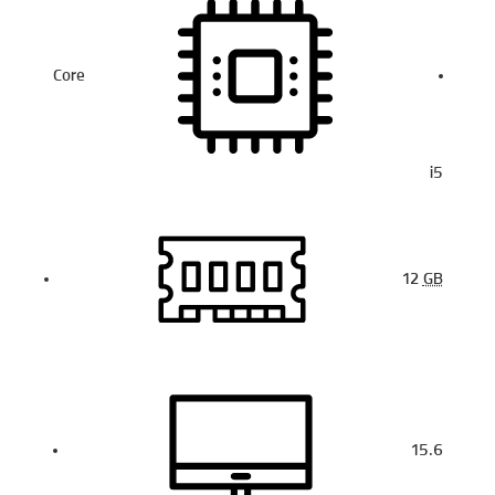
Core
i5
12
GB
15.6