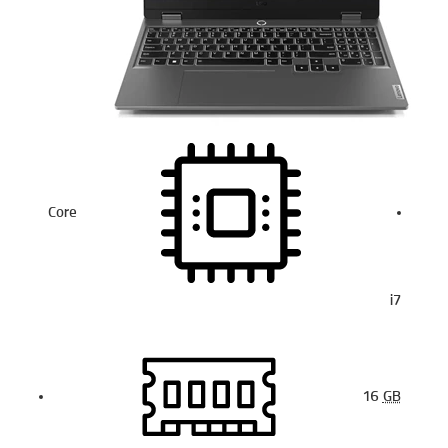
Core
i7
16
GB