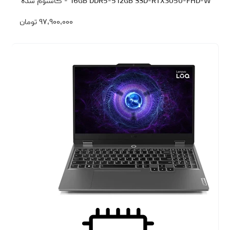
16GB DDR5-512GB SSD-RTX3050-FHD-W - کاستوم شده
۹۷،۹۰۰،۰۰۰
تومان