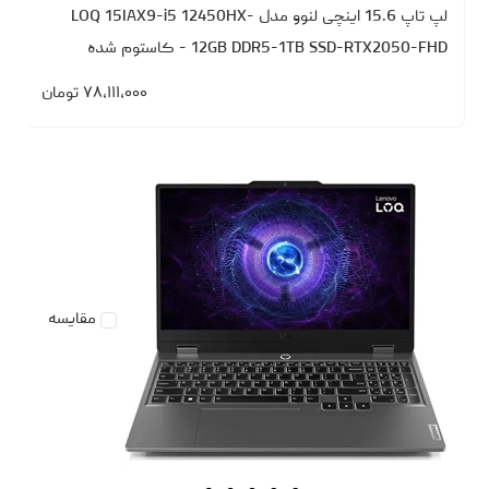
لپ تاپ 15.6 اینچی لنوو مدل LOQ 15IAX9-i5 12450HX-
12GB DDR5-1TB SSD-RTX2050-FHD - کاستوم شده
۷۸،۱۱۱،۰۰۰
تومان
مقایسه