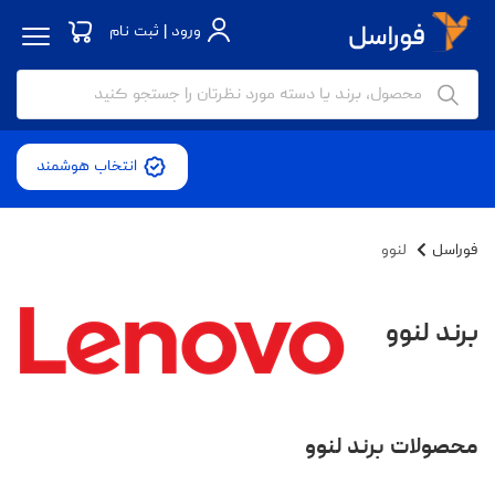
ورود | ثبت نام
انتخاب هوشمند
فوراسل
لنوو
برند لنوو
محصولات برند لنوو