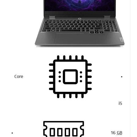
Core
i5
16
GB