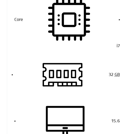
Core
i7
32
GB
15.6