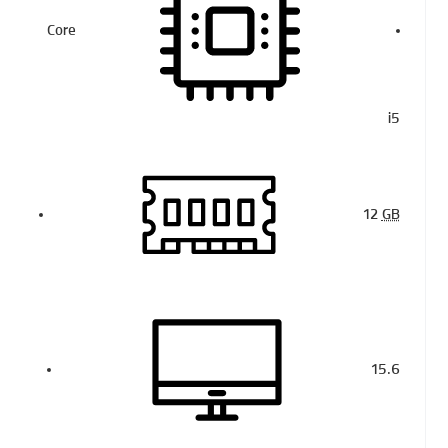
Core
i5
12
GB
15.6