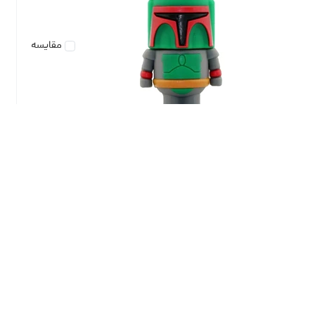
مقایسه
فلش مموری دایا دیتا طرح Starwars مدل PC1063 ظرفیت 64
گیگابایت
تماس بگیرید