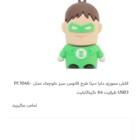
فلش مموری دایا دیتا طرح فانوس سبز کوچک مدل PC1046-
USB3 ظرفیت 64 گیگابایت
تماس بگیرید