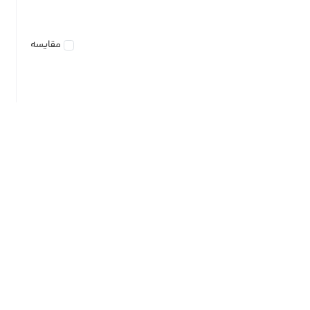
مقایسه
فلش مموری دایا دیتا طرح Music Man مدل PF1029 ظرفیت
32 گیگابایت
تماس بگیرید