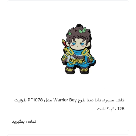
فلش مموری دایا دیتا طرح Warrior Boy مدل PF1078 ظرفیت
128 گیگابایت
تماس بگیرید