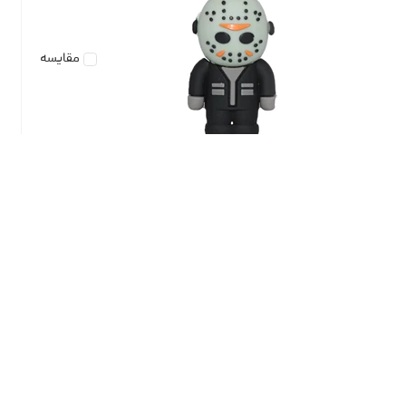
مقایسه
فلش مموری دایا دیتا طرح Jason مدل PF1048 ظرفیت 32
گیگابایت
تماس بگیرید