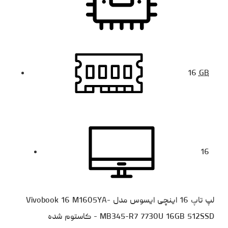
16
GB
16
لپ تاپ 16 اینچی ایسوس مدل Vivobook 16 M1605YA-
MB345-R7 7730U 16GB 512SSD - کاستوم شده