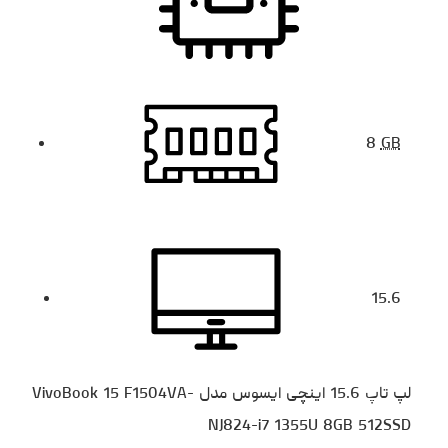
8
GB
15.6
لپ تاپ 15.6 اینچی ایسوس مدل VivoBook 15 F1504VA-
NJ824-i7 1355U 8GB 512SSD