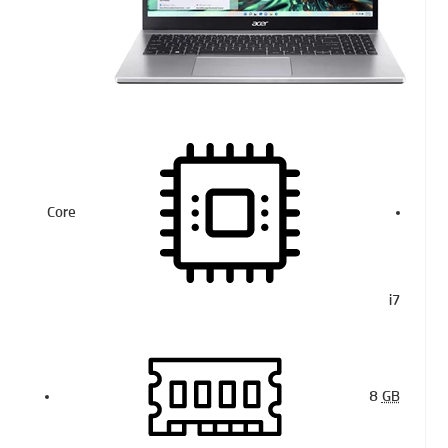
Core
i7
8
GB