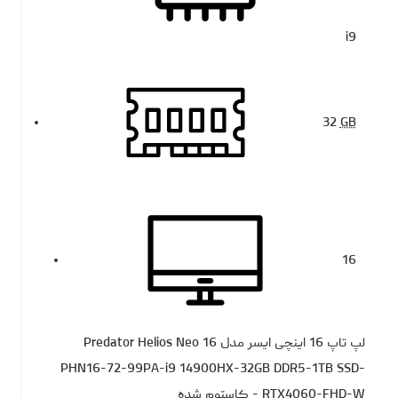
i9
32
GB
16
لپ تاپ 16 اینچی ایسر مدل Predator Helios Neo 16
PHN16-72-99PA-i9 14900HX-32GB DDR5-1TB SSD-
RTX4060-FHD-W - کاستوم شده