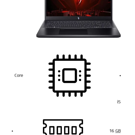
Core
i5
16
GB