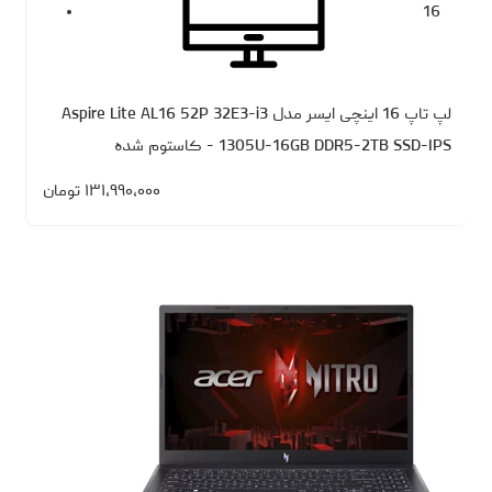
16
لپ تاپ 16 اینچی ایسر مدل Aspire Lite AL16 52P 32E3-i3
1305U-16GB DDR5-2TB SSD-IPS - کاستوم شده
۱۳۱،۹۹۰،۰۰۰
تومان