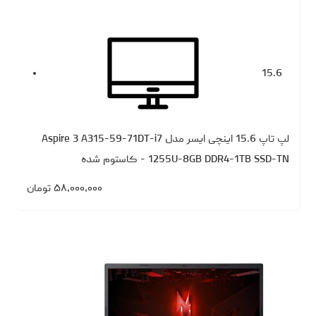
15.6
لپ تاپ 15.6 اینچی ایسر مدل Aspire 3 A315-59-71DT-i7
1255U-8GB DDR4-1TB SSD-TN - کاستوم شده
۵۸،۰۰۰،۰۰۰
تومان