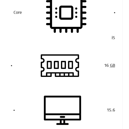
Core
i5
16
GB
15.6