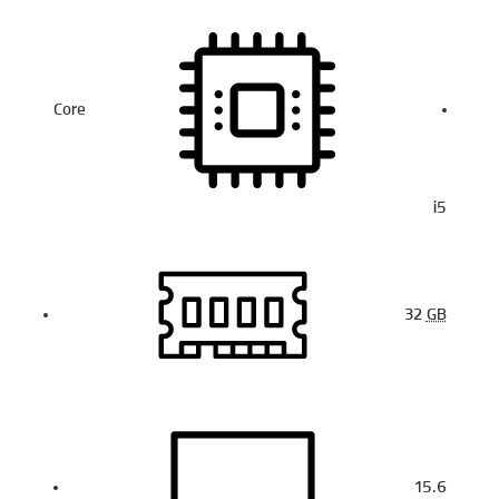
Core
i5
32
GB
15.6