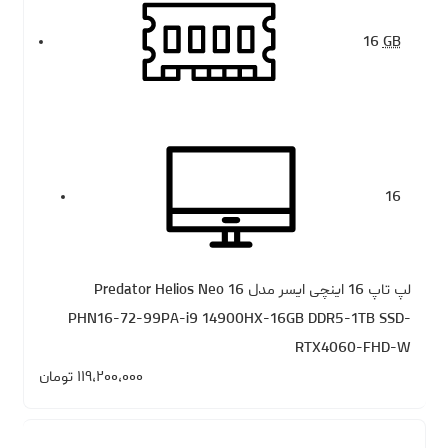
16
GB
16
لپ تاپ 16 اینچی ایسر مدل Predator Helios Neo 16
PHN16-72-99PA-i9 14900HX-16GB DDR5-1TB SSD-
RTX4060-FHD-W
۱۱۹،۲۰۰،۰۰۰
تومان