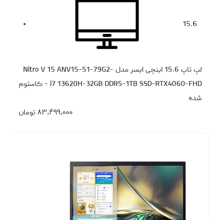
15.6
لپ تاپ 15.6 اینچی ایسر مدل Nitro V 15 ANV15-51-79G2-
i7 13620H-32GB DDR5-1TB SSD-RTX4060-FHD - کاستوم
شده
۸۳،۴۹۹،۰۰۰
تومان