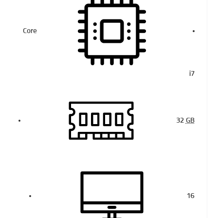
Core
i7
32
GB
16