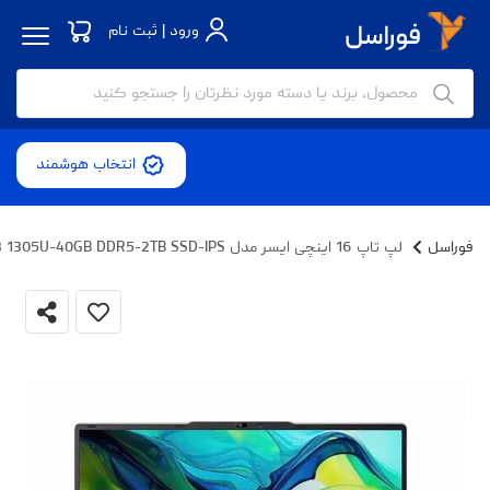
ورود | ثبت نام
انتخاب هوشمند
فوراسل
لپ تاپ 16 اینچی ایسر مدل Aspire Lite AL16 52P 32E3-i3 1305U-40GB DDR5-2TB SSD-IPS - کاستوم شده