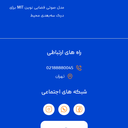
مدل صوتی فضایی نوین MIT برای
درک سه‌بعدی محیط
راه های ارتباطی
02188880045
تهران
شبکه های اجتماعی