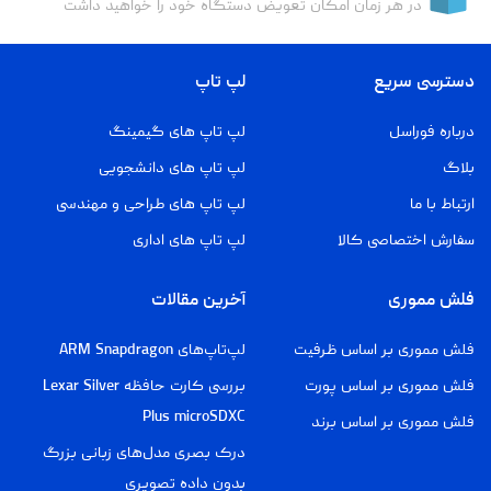
در هر زمان امکان تعویض دستگاه خود را خواهید داشت
دسترسی سریع
لپ تاپ
درباره فوراسل
لپ تاپ های گیمینگ
بلاگ
لپ تاپ های دانشجویی
ارتباط با ما
لپ تاپ های طراحی و مهندسی
سفارش اختصاصی کالا
لپ تاپ های اداری
فلش مموری
آخرین مقالات
فلش مموری بر اساس ظرفیت
لپ‌تاپ‌های ARM Snapdragon
فلش مموری بر اساس پورت
بررسی کارت حافظه Lexar Silver
Plus microSDXC
فلش مموری بر اساس برند
درک بصری مدل‌های زبانی بزرگ
بدون داده تصویری