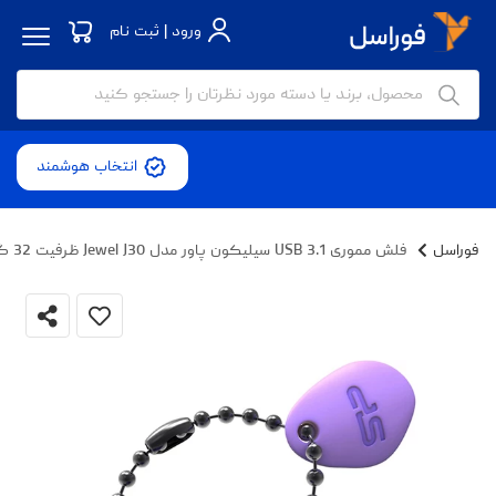
ورود | ثبت نام
انتخاب هوشمند
فوراسل
فلش مموری USB 3.1 سیلیکون پاور مدل Jewel J30 ظرفیت 32 گیگابایت