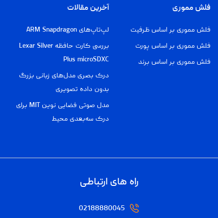
فلش مموری
آخرین مقالات
فلش مموری بر اساس ظرفیت
لپ‌تاپ‌های ARM Snapdragon
فلش مموری بر اساس پورت
بررسی کارت حافظه Lexar Silver
Plus microSDXC
فلش مموری بر اساس برند
درک بصری مدل‌های زبانی بزرگ
بدون داده تصویری
مدل صوتی فضایی نوین MIT برای
درک سه‌بعدی محیط
راه های ارتباطی
02188880045