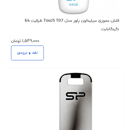
فلش مموری سیلیکون پاور مدل Touch T07 ظرفیت 64
گیگابایت
۱،۵۴۹،۰۰۰
تومان
نقد و بررسی