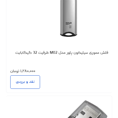
فلش مموری سیلیکون پاور مدل M02 ظرفیت 32 گیگابایت
۱،۲۸۰،۰۰۰
تومان
نقد و بررسی