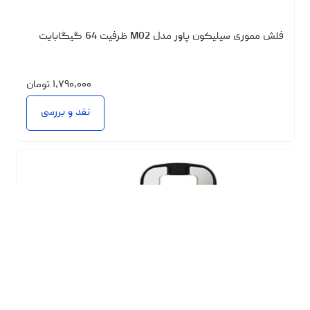
فلش مموری سیلیکون پاور مدل M02 ظرفیت 64 گیگابایت
۱،۷۹۰،۰۰۰
تومان
نقد و بررسی
مقایسه