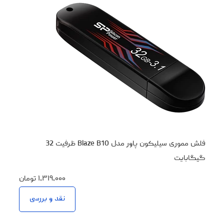
فلش مموری سیلیکون پاور مدل Blaze B10 ظرفیت 32
گیگابایت
۱،۳۱۹،۰۰۰
تومان
نقد و بررسی