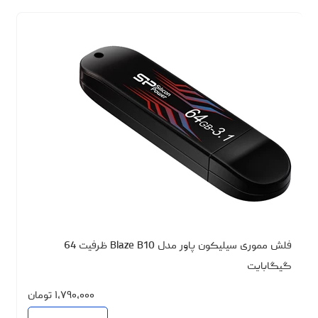
فلش مموری سیلیکون پاور مدل Blaze B10 ظرفیت 64
گیگابایت
۱،۷۹۰،۰۰۰
تومان