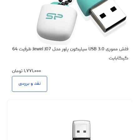
فلش مموری USB 3.0 سیلیکون پاور مدل Jewel J07 ظرفیت 64
گیگابایت
۱،۷۷۱،۰۰۰
تومان
نقد و بررسی