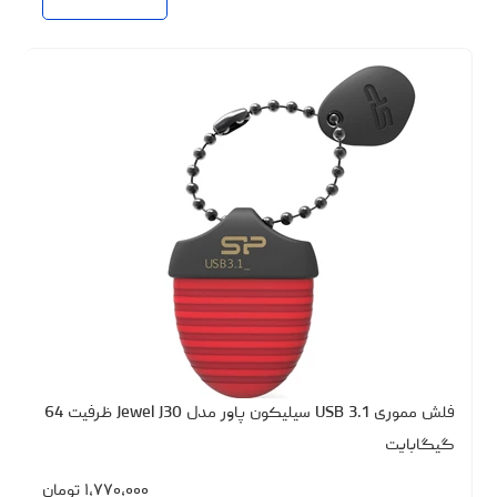
فلش مموری USB 3.1 سیلیکون پاور مدل Jewel J30 ظرفیت 64
گیگابایت
۱،۷۷۰،۰۰۰
تومان