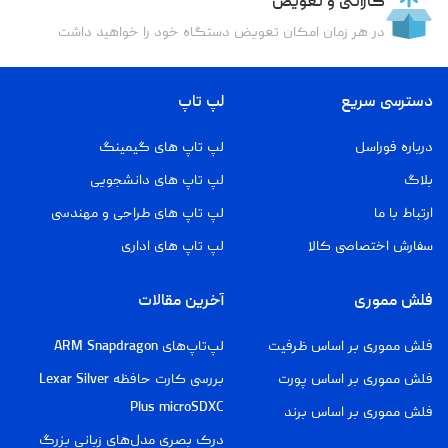
گارانتی و تعویض
در هر زمان امکان تعویض دستگاه خود را خواهید داشت
دسترسی سریع
لپ تاپ
درباره فوراسل
لپ تاپ های گیمینگ
بلاگ
لپ تاپ های دانشجویی
ارتباط با ما
لپ تاپ های طراحی و مهندسی
سفارش اختصاصی کالا
لپ تاپ های اداری
فلش مموری
آخرین مقالات
فلش مموری بر اساس ظرفیت
لپ‌تاپ‌های ARM Snapdragon
فلش مموری بر اساس پورت
بررسی کارت حافظه Lexar Silver
Plus microSDXC
فلش مموری بر اساس برند
درک بصری مدل‌های زبانی بزرگ