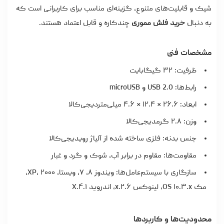
شیک و قابلیت‌های متنوع، گزینه‌ای مناسب برای کاربرانی است که
به دنبال
خرید فلش مموری
چندکاره و قابل اعتماد هستند.
مشخصات فنی
ظرفیت: ۳۲ گیگابایت
رابط‌ها: USB 2.0 و microUSB
ابعاد: ۲۶.۶ × ۱۲.۴ × ۴.۶ میلی‌متردیجی‌کالا
وزن: ۲.۸ گرمدیجی‌کالا
جنس بدنه: فلزی ساخته شده از آلیاژ رویدیجی‌کالا
مقاومت‌ها: مقاوم در برابر آب، شوک و گرد و غبار
سازگاری با سیستم‌عامل‌ها: ویندوز ۸، ۷، ویستا، XP، ۲۰۰۰،
مک OS ۱۰.۳.x، لینوکس ۲.۶.x، اندروید ۴.۱.X
محدودیت‌ها و کاربردها