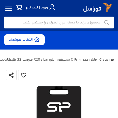
ورود | ثبت نام
انتخاب هوشمند
فوراسل
فلش مموری OTG سیلیکون پاور مدل X20 ظرفیت 32 گیگابایت