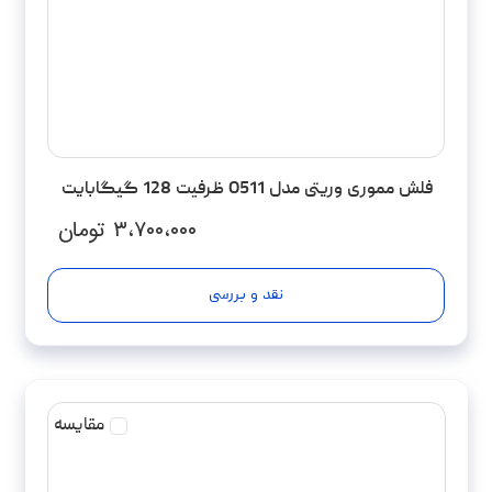
فلش مموری وریتی مدل O511 ظرفیت 128 گیگابایت
۳،۷۰۰،۰۰۰
تومان
نقد و بررسی
مقایسه