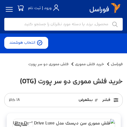
ورود | ثبت نام
انتخاب هوشمند
فوراسل
خرید فلش مموری
فلش مموری دو سر پورت
خرید فلش مموری دو سر پورت (OTG)
فیلتر
پیشفرض
۱۸
کالا
مقایسه