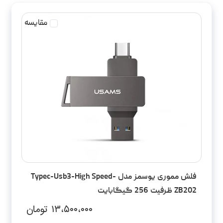
مقایسه
فلش مموری یوسمز مدل Typec-Usb3-High Speed-
ZB202 ظرفیت 256 گیگابایت
۱۳،۵۰۰،۰۰۰
تومان