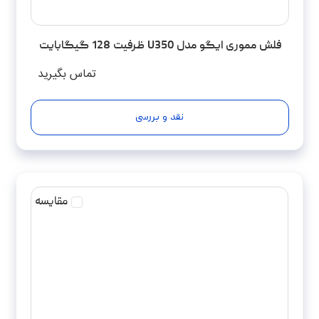
فلش مموری ایگو مدل U350 ظرفیت 128 گیگابایت
تماس بگیرید
نقد و بررسی
مقایسه