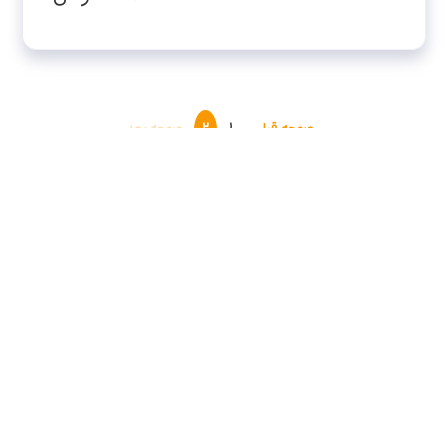
صفحه قبلی
۱
۲
صفحه بعد
اگر می‌خواهید فایل‌هایتان را بین موبایل و لپ‌تاپ جابه‌جا کنید و
همیشه دنبال مبدل نباشید،
فلش مموری دو سر پورت
بهترین انتخاب
است. این مدل‌ها معمولا دو کانکتور دارند تا هم به گوشی وصل شوند
هم به کامپیوتر — مثلا یک سر
USB Type-C
برای موبایل/تبلت‌های
جدید و یک سر
USB-A
برای لپ‌تاپ‌های قدیمی، یا یک سر
lightning
برای آیفون‌های قدیمی‌تر و یک سر USB برای کامپیوتر.
چرا فلش دو سر پورت؟
بدون مبدل
: مستقیم به گوشی و لپ‌تاپ وصل می‌شود و دردسر
کابل اضافه را حذف می‌کند.