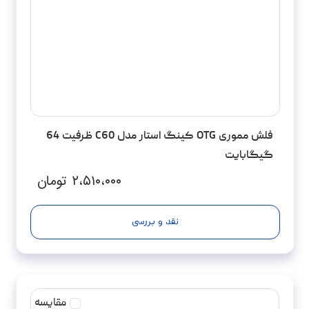
فلش مموری OTG کینگ استار مدل C60 ظرفیت 64
گیگابایت
۲،۵۱۰،۰۰۰
تومان
نقد و بررسی
مقایسه