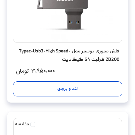
فلش مموری یوسمز مدل Typec-Usb3-High Speed-
ZB200 ظرفیت 64 گیگابایت
۳،۹۵۰،۰۰۰
تومان
نقد و بررسی
مقایسه