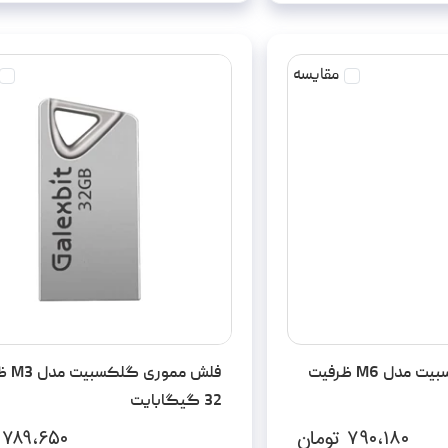
مقایسه
فلش مموری گلکسبیت مدل M6 ظرفیت
فلش ممور
32 گیگابایت
۷۹۰،۱۸۰
تومان
۷۸۹،۶۵۰