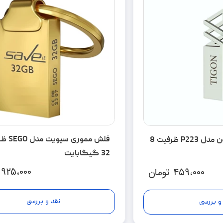
فلش مموری س
فلش مموری تایگون مدل P223 ظرفیت 8
32 گیگابایت
۹۲۵،۰۰۰
۴۵۹،۰۰۰
تومان
نقد و بررسی
و بررسی