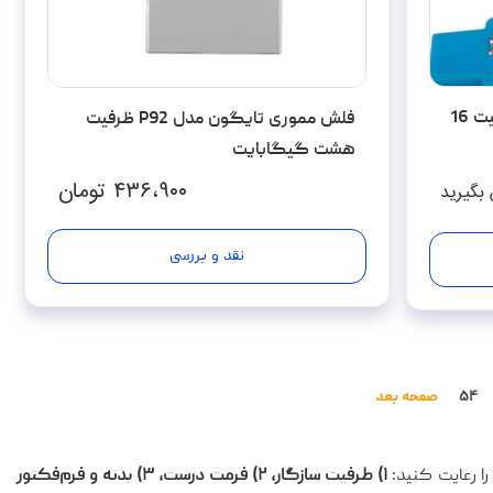
فلش مموری وریتی مدل V903 ظرفیت 16
فلش مموری تایگون مدل P92 ظرفیت
هشت گیگابایت
۴۳۶،۹۰۰
تومان
بگیرید
نقد و بررسی
۵۴
صفحه بعد
ا رعایت کنید:
۱) ظرفیت سازگار، ۲) فرمت درست، ۳) بدنه و فرم‌فکتور