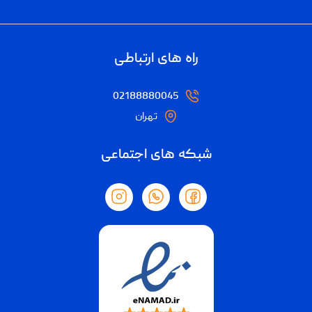
راه های ارتباطی
02188880045
تهران
شبکه های اجتماعی