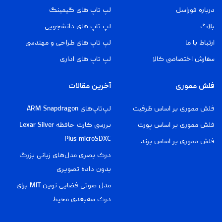
درباره فوراسل
لپ تاپ های گیمینگ
بلاگ
لپ تاپ های دانشجویی
ارتباط با ما
لپ تاپ های طراحی و مهندسی
سفارش اختصاصی کالا
لپ تاپ های اداری
فلش مموری
آخرین مقالات
فلش مموری بر اساس ظرفیت
لپ‌تاپ‌های ARM Snapdragon
فلش مموری بر اساس پورت
بررسی کارت حافظه Lexar Silver
Plus microSDXC
فلش مموری بر اساس برند
درک بصری مدل‌های زبانی بزرگ
بدون داده تصویری
مدل صوتی فضایی نوین MIT برای
درک سه‌بعدی محیط