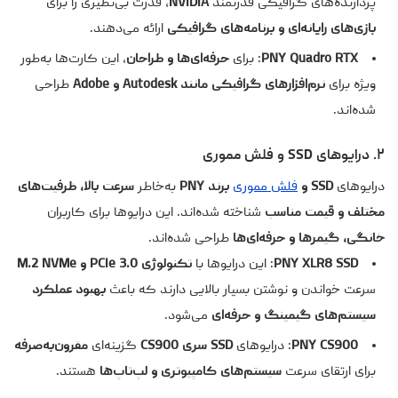
پردازنده‌های گرافیکی قدرتمند
NVIDIA
، قدرت بی‌نظیری را برای
بازی‌های رایانه‌ای و برنامه‌های گرافیکی
ارائه می‌دهند.
Quadro RTX
PNY
: برای
حرفه‌ای‌ها و طراحان
، این کارت‌ها به‌طور
ویژه برای
نرم‌افزارهای گرافیکی مانند Autodesk و Adobe
طراحی
شده‌اند.
۲. درایوهای SSD و فلش مموری
درایوهای
SSD و
فلش مموری
برند PNY
به‌خاطر
سرعت بالا، ظرفیت‌های
مختلف و قیمت مناسب
شناخته شده‌اند. این درایوها برای کاربران
خانگی، گیمرها و حرفه‌ای‌ها
طراحی شده‌اند.
PNY XLR8 SSD
: این درایوها با
تکنولوژی PCIe 3.0 و M.2 NVMe
سرعت خواندن و نوشتن بسیار بالایی دارند که باعث
بهبود عملکرد
سیستم‌های گیمینگ و حرفه‌ای
می‌شود.
PNY CS900
: درایوهای
SSD سری CS900
گزینه‌ای
مقرون‌به‌صرفه
برای ارتقای سرعت
سیستم‌های کامپیوتری و لپ‌تاپ‌ها
هستند.