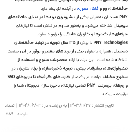
بالا، کارت‌های گرافیک با قدرت پردازش بیشتر و محصولات جدید
حافظه‌های رم و
فلش مموری
در آینده نزدیک دارد.
PNY همچنان به‌عنوان
یکی از پیشروترین برندها در دنیای حافظه‌های
دیجیتال
شناخته می‌شود و به‌طور مداوم در تلاش است تا نیازهای
حرفه‌ای‌ها، گیمرها و کاربران خانگی
را برآورده سازد.
PNY Technologies
با بیش از
۳۵ سال تجربه در تولید حافظه‌های
دیجیتال
، همواره به‌عنوان
یکی از برندهای معتبر و نوآور
در این صنعت
شناخته شده است. این برند با ارائه
محصولات متنوع و استفاده از
تکنولوژی‌های پیشرفته
، بهترین
تجربه ذخیره‌سازی
را برای کاربران در
سطوح مختلف
فراهم می‌کند. از
کارت‌های گرافیک تا درایوهای SSD
و رم‌های پرسرعت
،
PNY
تمامی نیازهای ذخیره‌سازی دیجیتال شما را
برآورده می‌کند.
تاریخ انتشار
: ۱۴۰۳/۱۱/۲۷
|
به روزشده در
: ۱۴۰۴/۰۶/۰۲
|
تعداد
بازدید
: ۱۵۸۹