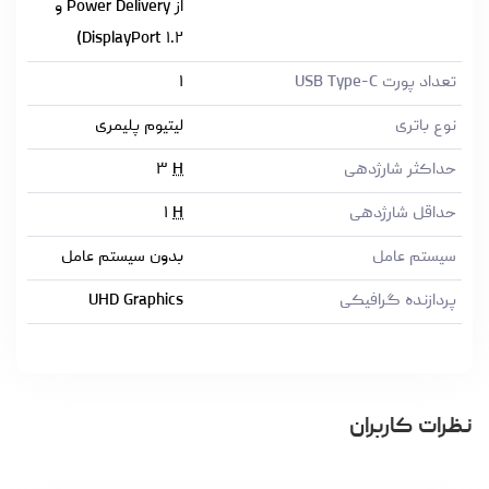
از Power Delivery و
DisplayPort ۱.۲)
تعداد پورت USB Type-C
۱
نوع باتری
لیتیوم پلیمری
حداکثر شارژدهی
H
۳
حداقل شارژدهی
H
۱
سیستم عامل
بدون سیستم عامل
پردازنده گرافیکی
UHD Graphics
نظرات کاربران