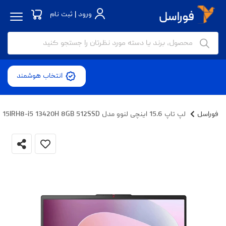
ورود | ثبت نام
انتخاب هوشمند
فوراسل
لپ تاپ 15.6 اینچی لنوو مدل IdeaPad Slim 3 15IRH8-i5 13420H 8GB 512SSD