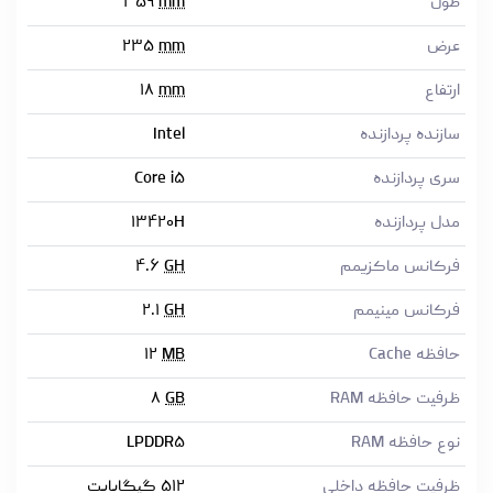
طول
mm
۳۵۹
عرض
mm
۲۳۵
ارتفاع
mm
۱۸
سازنده پردازنده
Intel
سری پردازنده
Core i۵
مدل پردازنده
۱۳۴۲۰H
فرکانس ماکزیمم
GH
۴.۶
فرکانس مینیمم
GH
۲.۱
حافظه Cache
MB
۱۲
ظرفیت حافظه RAM
GB
۸
نوع حافظه RAM
LPDDR۵
ظرفیت حافظه داخلی
۵۱۲ گیگابایت