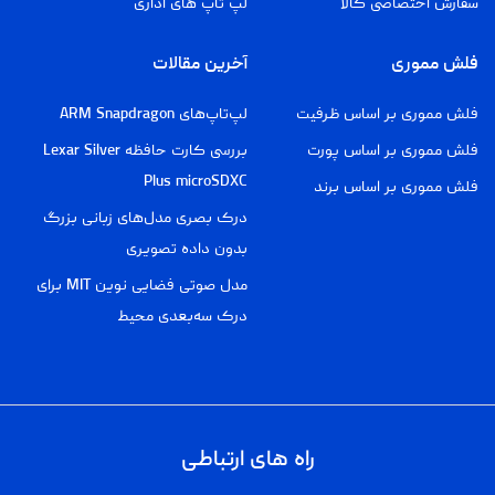
سفارش اختصاصی کالا
لپ تاپ های اداری
فلش مموری
آخرین مقالات
فلش مموری بر اساس ظرفیت
لپ‌تاپ‌های ARM Snapdragon
فلش مموری بر اساس پورت
بررسی کارت حافظه Lexar Silver
Plus microSDXC
فلش مموری بر اساس برند
درک بصری مدل‌های زبانی بزرگ
بدون داده تصویری
مدل صوتی فضایی نوین MIT برای
درک سه‌بعدی محیط
راه های ارتباطی