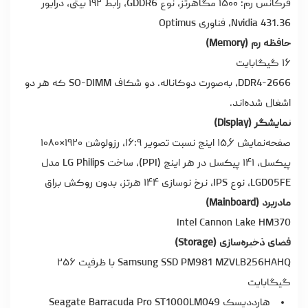
فرکانس رم: ۱۵۰۰ مگاهرتز، نوع GDDR6، رابط ۱۹۲ بیتی، درایور
Nvidia 431.36، فناوری Optimus
حافظه رم (Memory)
۱۶ گیگابایت
DDR4-2666، به‌صورت دوکاناله. دو شکاف SO-DIMM که هر دو
اشغال شده‌اند.
نمایشگر (Display)
صفحه‌نمایش ۱۵٫۶ اینچ نسبت تصویر ۱۶:۹، رزولوشن ۱۹۲۰×۱۰۸۰
پیکسل، ۱۴۱ پیکسل در هر اینچ (PPI)، ساخت LG Philips مدل
LGD05FE، نوع IPS، نرخ نوسازی ۱۴۴ هرتز، بدون روکش براق
مادربرد (Mainboard)
Intel Cannon Lake HM370
فضای ذخیره‌سازی (Storage)
Samsung SSD PM981 MZVLB256HAHQ با ظرفیت ۲۵۶
گیگابایت
هارددیسک Seagate Barracuda Pro ST1000LM049