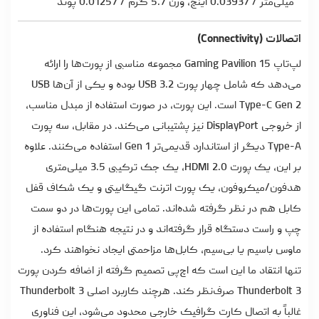
میلی‌متر / 0.03937 اینچ، وزن 5.7 گرم / 0.01257 پوند
اتصالات (Connectivity)
لپ‌تاپ Gaming Pavilion 15 مجموعه مناسبی از پورت‌ها را ارائه
می‌دهد که شامل چهار پورت USB 3.2 بوده و یکی از آن‌ها USB
Type-C Gen 2 است. این پورت، در صورت استفاده از مبدل مناسب،
از خروجی DisplayPort نیز پشتیبانی می‌کند. در مقابل، سه پورت
Type-A دیگر از استاندارد قدیمی‌تر Gen 1 استفاده می‌کنند. علاوه
بر این، یک پورت HDMI 2.0، یک جک ترکیبی 3.5 میلی‌متری
هدفون/میکروفون، یک پورت اترنت گیگابیتی و یک شکاف قفل
کابل هم در نظر گرفته شده‌اند. تمامی این پورت‌ها در دو سمت
چپ و راست دستگاه قرار گرفته‌اند و در نتیجه هنگام استفاده از
ماوس باسیم یا بی‌سیم، کابل‌ها مزاحمتی ایجاد نخواهند کرد.
تنها انتقاد ما این است که اچ‌پی تصمیم گرفته از اضافه کردن پورت
Thunderbolt 3 صرف‌نظر کند. هرچند کاربرد اصلی Thunderbolt 3
غالباً به اتصال کارت گرافیک خارجی محدود می‌شود، این فناوری