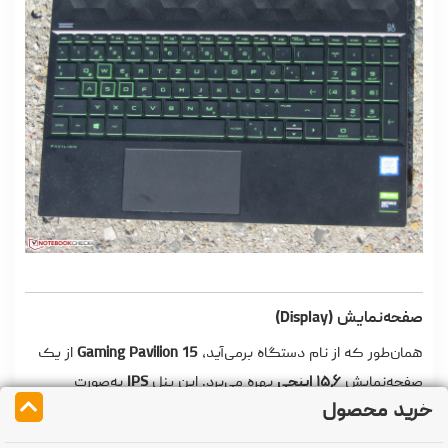
صفحه‌نمایش (Display)
همان‌طور که از نام دستگاه برمی‌آید،
Gaming Pavilion 15
از یک
صفحه‌نمایش
۱۵٫۶ اینچی
بهره می‌برد. این پنل
IPS
به‌صورت
خرید محصول
پیش‌فرض وضوحی معادل
۱۹۲۰×۱۰۸۰ پیکسل
دارد و از نرخ نوسازی
۱۴۴ هرتز
پشتیبانی می‌کند. بر اساس اندازه‌گیری‌های ما با ابزار
X-