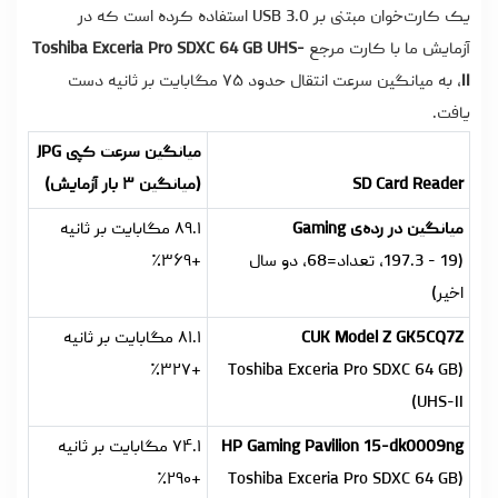
یک کارت‌خوان مبتنی بر USB 3.0 استفاده کرده است که در
آزمایش ما با کارت مرجع
Toshiba Exceria Pro SDXC 64 GB UHS-
II
، به میانگین سرعت انتقال حدود ۷۵ مگابایت بر ثانیه دست
یافت.
میانگین سرعت کپی JPG
SD Card Reader
(میانگین ۳ بار آزمایش)
میانگین در رده‌ی Gaming
۸۹.۱ مگابایت بر ثانیه
(19 - 197.3، تعداد=68، دو سال
+۳۶۹٪
اخیر)
CUK Model Z GK5CQ7Z
۸۱.۱ مگابایت بر ثانیه
+۳۲۷٪
(Toshiba Exceria Pro SDXC 64 GB
UHS-II)
HP Gaming Pavilion 15-dk0009ng
۷۴.۱ مگابایت بر ثانیه
+۲۹۰٪
(Toshiba Exceria Pro SDXC 64 GB