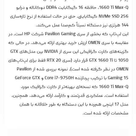
1660 Ti Max-Q، حافظه 16 گیگابایت DDR4 دوکاناله و درایو
NVMe SSD 256 گیگابایتی، حتی در حالت استفاده از نرخ تازه‌سازی
144 هرتزی نیز دستگاه نسبتاً کم‌صدا عمل می‌کند.
این لپ‌تاپ که بخشی از سری Pavilion Gaming شرکت HP است، در
مقایسه با سری OMEN ارزش خرید بهتری ارائه می‌دهد. در حالی که
گزینه‌های کارت گرافیکی این سری از NVIDIA بین مدل‌های GTX
1050 تا GTX 1660 Ti قرار دارد (سری RTX 20 فقط برای لپ‌تاپ‌های
OMEN در نظر گرفته شده است)، نمونه بررسی شده از Pavilion
Gaming 15 با ترکیب پردازنده Core i7-9750H و GeForce GTX
1660 Ti Max-Q که نسخه‌ای بهینه‌تر از کارت گرافیک مورد
استفاده است، عملکردی قدرتمند و کارآمد ارائه می‌دهد. همچنین،
مدل 17 اینچی هم‌رده با این دستگاه به طور خلاقانه با همان
مشخصات ارائه شده است.