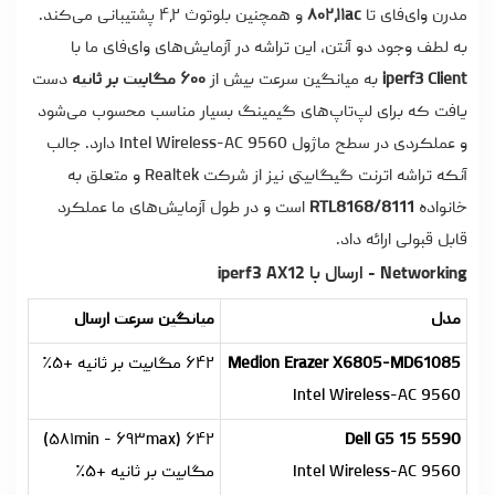
مدرن وای‌فای تا
۸۰۲٫۱۱ac
و همچنین بلوتوث ۴٫۲ پشتیبانی می‌کند.
به لطف وجود دو آنتن، این تراشه در آزمایش‌های وای‌فای ما با
iperf3 Client
به میانگین سرعت بیش از
۶۰۰ مگابیت بر ثانیه
دست
یافت که برای لپ‌تاپ‌های گیمینگ بسیار مناسب محسوب می‌شود
و عملکردی در سطح ماژول Intel Wireless-AC 9560 دارد. جالب
آنکه تراشه اترنت گیگابیتی نیز از شرکت Realtek و متعلق به
خانواده
RTL8168/8111
است و در طول آزمایش‌های ما عملکرد
قابل قبولی ارائه داد.
Networking - ارسال با iperf3 AX12
مدل
میانگین سرعت ارسال
Medion Erazer X6805-MD61085
۶۴۲ مگابیت بر ثانیه +۵٪
Intel Wireless-AC 9560
۶۴۲ (۵۸۱min - ۶۹۳max)
Dell G5 15 5590
Intel Wireless-AC 9560
مگابیت بر ثانیه +۵٪