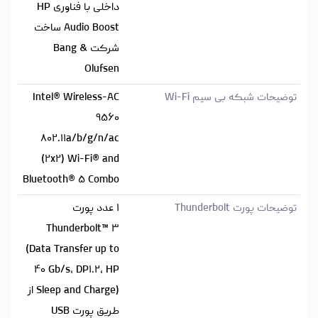
داخلی با فناوری HP
Audio Boost ساخت
شرکت Bang &
Olufsen
توضیحات شبکه بی سیم Wi-Fi
Intel® Wireless-AC
۹۵۶۰
۸۰۲.۱۱a/b/g/n/ac
(۲x۲) Wi-Fi® and
Bluetooth® ۵ Combo
توضیحات پورت Thunderbolt
۱ عدد پورت
Thunderbolt™ ۳
(Data Transfer up to
۴۰ Gb/s, DP۱.۲, HP
Sleep and Charge) از
طریق پورت USB