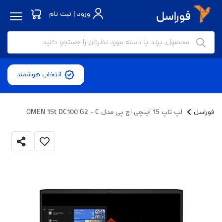
ورود | ثبت نام
انتخاب هوشمند
فوراسل
لپ تاپ 15 اینچی اچ پی مدل OMEN 15t DC100 G2 - C