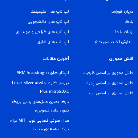
درباره فوراسل
لپ تاپ های گیمینگ
بلاگ
لپ تاپ های دانشجویی
ارتباط با ما
لپ تاپ های طراحی و مهندسی
سفارش اختصاصی کالا
لپ تاپ های اداری
فلش مموری
آخرین مقالات
فلش مموری بر اساس ظرفیت
لپ‌تاپ‌های ARM Snapdragon
فلش مموری بر اساس پورت
بررسی کارت حافظه Lexar Silver
Plus microSDXC
فلش مموری بر اساس برند
درک بصری مدل‌های زبانی بزرگ
بدون داده تصویری
مدل صوتی فضایی نوین MIT برای
درک سه‌بعدی محیط